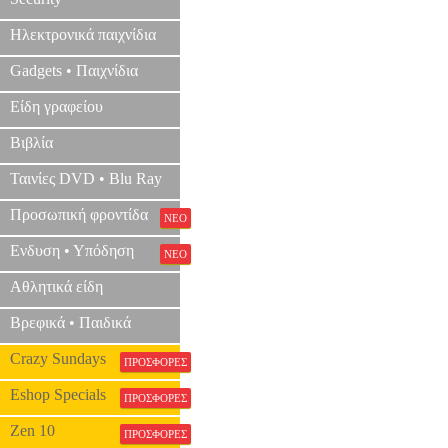
Ηλεκτρονικά παιχνίδια
Gadgets • Παιχνίδια
Είδη γραφείου
Βιβλία
Ταινίες DVD • Blu Ray
Προσωπική φροντίδα
ΝΕΟ
Ενδυση • Υπόδηση
ΝΕΟ
Αθλητικά είδη
Βρεφικά • Παιδικά
Crazy Sundays
ΠΡΟΣΦΟΡΕΣ
Eshop Specials
ΠΡΟΣΦΟΡΕΣ
Zen 10
ΠΡΟΣΦΟΡΕΣ