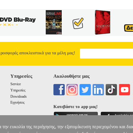
προσφορές αποκλειστικά για τα μέλη μας!
Υπηρεσίες
Ακολουθήστε μας
Service
Υπηρεσίες
Downloads
Εγγυήσεις
Κατεβάστε το app μας!
α την ευκολία της περιήγησης, την εξατομίκευση περιεχομένου και δι