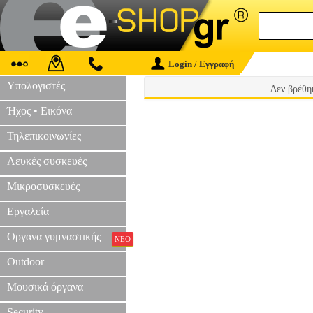
Login / Εγγραφή
Υπολογιστές
Δεν βρέθη
Ήχος • Εικόνα
Τηλεπικοινωνίες
Λευκές συσκευές
Μικροσυσκευές
Εργαλεία
Οργανα γυμναστικής
ΝΕΟ
Outdoor
Μουσικά όργανα
Security