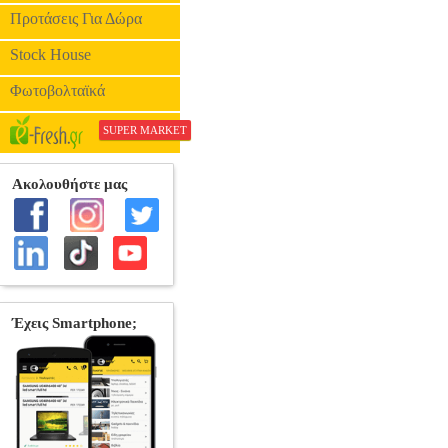
Προτάσεις Για Δώρα
Stock House
Φωτοβολταϊκά
SUPER MARKET