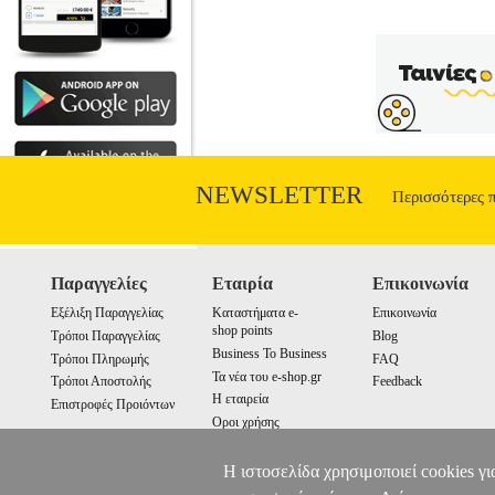
NEWSLETTER
Περισσότερες 
Παραγγελίες
Εταιρία
Επικοινωνία
Εξέλιξη Παραγγελίας
Καταστήματα e-
Επικοινωνία
shop points
Τρόποι Παραγγελίας
Blog
Business To Business
Τρόποι Πληρωμής
FAQ
Τα νέα του e-shop.gr
Τρόποι Αποστολής
Feedback
Η εταιρεία
Επιστροφές Προιόντων
Οροι χρήσης
Cookies
Η ιστοσελίδα χρησιμοποιεί cookies γι