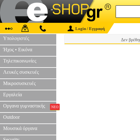
Login / Εγγραφή
Υπολογιστές
Δεν βρέθη
Ήχος • Εικόνα
Τηλεπικοινωνίες
Λευκές συσκευές
Μικροσυσκευές
Εργαλεία
Οργανα γυμναστικής
ΝΕΟ
Outdoor
Μουσικά όργανα
Security