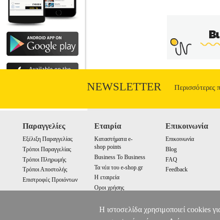
NEWSLETTER
Περισσότερες 
Παραγγελίες
Εταιρία
Επικοινωνία
Εξέλιξη Παραγγελίας
Καταστήματα e-
Επικοινωνία
shop points
Τρόποι Παραγγελίας
Blog
Business To Business
Τρόποι Πληρωμής
FAQ
Τα νέα του e-shop.gr
Τρόποι Αποστολής
Feedback
Η εταιρεία
Επιστροφές Προιόντων
Οροι χρήσης
Cookies
Η ιστοσελίδα χρησιμοποιεί cookies γι