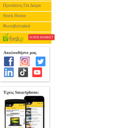
Προτάσεις Για Δώρα
Stock House
Φωτοβολταϊκά
SUPER MARKET