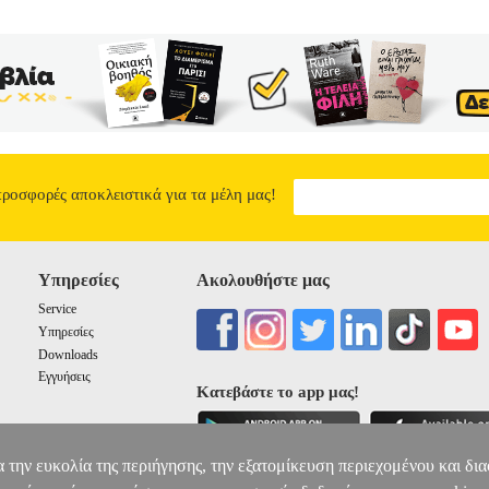
προσφορές αποκλειστικά για τα μέλη μας!
Υπηρεσίες
Ακολουθήστε μας
Service
Υπηρεσίες
Downloads
Εγγυήσεις
Κατεβάστε το app μας!
α την ευκολία της περιήγησης, την εξατομίκευση περιεχομένου και δι