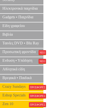
Ηλεκτρονικά παιχνίδια
Gadgets • Παιχνίδια
Είδη γραφείου
Βιβλία
Ταινίες DVD • Blu Ray
Προσωπική φροντίδα
ΝΕΟ
Ενδυση • Υπόδηση
ΝΕΟ
Αθλητικά είδη
Βρεφικά • Παιδικά
Crazy Sundays
ΠΡΟΣΦΟΡΕΣ
Eshop Specials
ΠΡΟΣΦΟΡΕΣ
Zen 10
ΠΡΟΣΦΟΡΕΣ