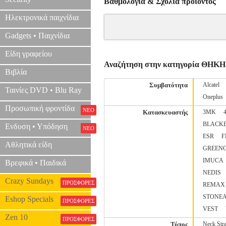
Βαθμολογία & Σχόλια προιόντος
Ηλεκτρονικά παιχνίδια
Gadgets • Παιχνίδια
Είδη γραφείου
Αναζήτηση στην κατηγορία ΘΗΚΗ
Βιβλία
Συμβατότητα
Alcatel
Ταινίες DVD • Blu Ray
Oneplus
Προσωπική φροντίδα
ΝΕΟ
Κατασκευαστής
3MK
BLACK
Ενδυση • Υπόδηση
ΝΕΟ
ESR
F
Αθλητικά είδη
GREEN
IMUCA
Βρεφικά • Παιδικά
NEDIS
Crazy Sundays
ΠΡΟΣΦΟΡΕΣ
REMAX
STONE
Eshop Specials
ΠΡΟΣΦΟΡΕΣ
VEST
Zen 10
ΠΡΟΣΦΟΡΕΣ
Τύπος
Neck Str