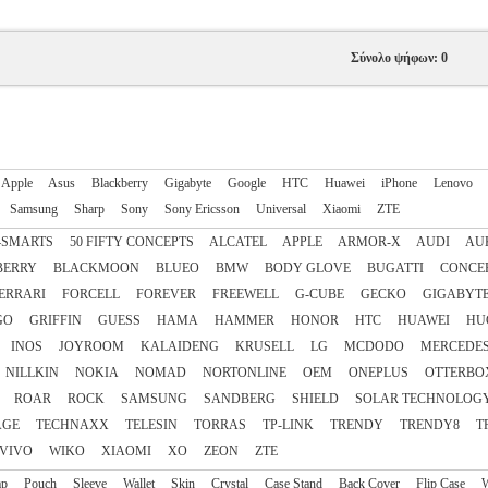
Σύνολο ψήφων: 0
Apple
Asus
Blackberry
Gigabyte
Google
HTC
Huawei
iPhone
Lenovo
Samsung
Sharp
Sony
Sony Ericsson
Universal
Xiaomi
ZTE
4SMARTS
50 FIFTY CONCEPTS
ALCATEL
APPLE
ARMOR-X
AUDI
AU
BERRY
BLACKMOON
BLUEO
BMW
BODY GLOVE
BUGATTI
CONCE
ERRARI
FORCELL
FOREVER
FREEWELL
G-CUBE
GECKO
GIGABYT
GO
GRIFFIN
GUESS
HAMA
HAMMER
HONOR
HTC
HUAWEI
HU
INOS
JOYROOM
KALAIDENG
KRUSELL
LG
MCDODO
MERCEDE
NILLKIN
NOKIA
NOMAD
NORTONLINE
OEM
ONEPLUS
OTTERBO
ROAR
ROCK
SAMSUNG
SANDBERG
SHIELD
SOLAR TECHNOLOG
AGE
TECHNAXX
TELESIN
TORRAS
TP-LINK
TRENDY
TRENDY8
T
VIVO
WIKO
XIAOMI
XO
ZEON
ZTE
ap
Pouch
Sleeve
Wallet
Skin
Crystal
Case Stand
Back Cover
Flip Case
W