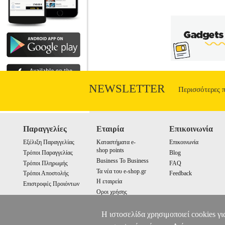
NEWSLETTER
Περισσότερες 
Παραγγελίες
Εταιρία
Επικοινωνία
Εξέλιξη Παραγγελίας
Καταστήματα e-
Επικοινωνία
shop points
Τρόποι Παραγγελίας
Blog
Business To Business
Τρόποι Πληρωμής
FAQ
Τα νέα του e-shop.gr
Τρόποι Αποστολής
Feedback
Η εταιρεία
Επιστροφές Προιόντων
Οροι χρήσης
Cookies
Η ιστοσελίδα χρησιμοποιεί cookies γι