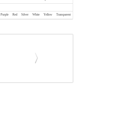
Purple
Red
Silver
White
Yellow
Transparent
TEL.084859
ROAR
ROAR
ΘΗΚΗ
ROAR
S 5G PINK