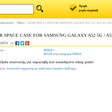
Αγορά
χωρίς εγγραφή
πικοινωνίες
>
Θήκες
>
ROAR SPACE CASE FOR SAMSUNG GALAXY A52 5G / A52 4G LTE 
 SPACE CASE FOR SAMSUNG GALAXY A52 5G / A52 
84859
ρία
ΘΗΚΗ
•
ROAR στην κατηγορία ΘΗΚΗ
έξοδα αποστολής για παραλαβή από οποιοδήποτε eshop point!
μένο.
Αποστολή ενημέρωσης με email μόλις ξαναγίνει διαθέσιμο