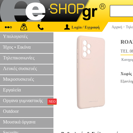
Login / Εγγραφή
Αρχική
>
Τηλε
Υπολογιστές
ROAR
Ήχος • Εικόνα
TEL.0
Τηλεπικοινωνίες
Κατηγο
Λευκές συσκευές
Χωρίς 
Μικροσυσκευές
Εξαντλη
Εργαλεία
Οργανα γυμναστικής
ΝΕΟ
Outdoor
Μουσικά όργανα
Security