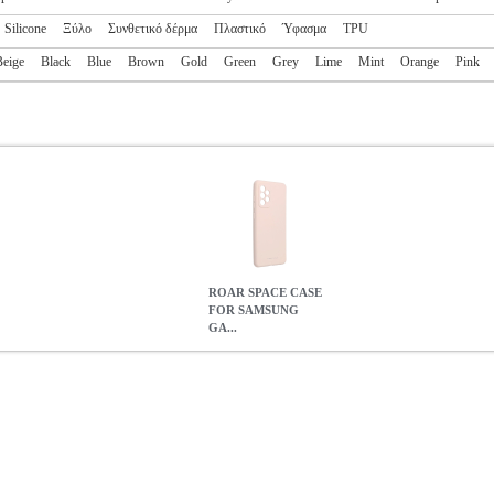
Silicone
Ξύλο
Συνθετικό δέρμα
Πλαστικό
Ύφασμα
TPU
Beige
Black
Blue
Brown
Gold
Green
Grey
Lime
Mint
Orange
Pink
ROAR SPACE CASE
FOR SAMSUNG
GA...
 GALAXY A52 5G / A52 4G LTE / A52S 5G PINK
TEL.084859
E CASE FOR SAMSUNG GALAXY A52 5G / A52 4G LTE / A52
0