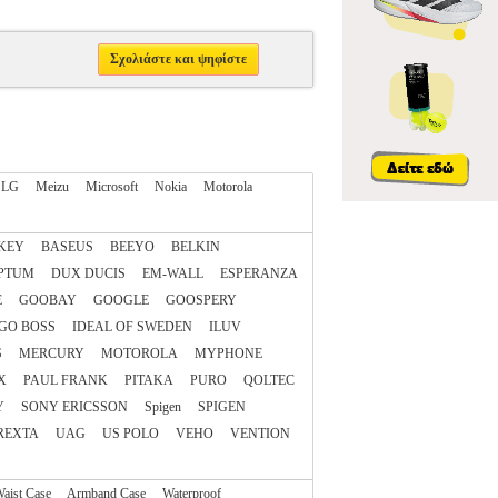
Σχολιάστε και ψηφίστε
LG
Meizu
Microsoft
Nokia
Motorola
KEY
BASEUS
BEEYO
BELKIN
PTUM
DUX DUCIS
EM-WALL
ESPERANZA
E
GOOBAY
GOOGLE
GOOSPERY
GO BOSS
IDEAL OF SWEDEN
ILUV
S
MERCURY
MOTOROLA
MYPHONE
X
PAUL FRANK
PITAKA
PURO
QOLTEC
Y
SONY ERICSSON
Spigen
SPIGEN
REXTA
UAG
US POLO
VEHO
VENTION
aist Case
Armband Case
Waterproof