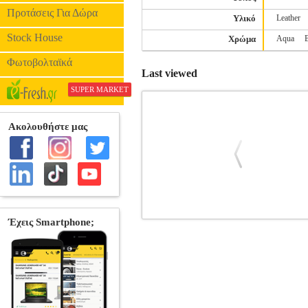
Προτάσεις Για Δώρα
Υλικό
Leather
Stock House
Χρώμα
Aqua
Φωτοβολταϊκά
Last viewed
SUPER MARKET
ROAR SPACE CASE FOR SAMSUNG
SPAC