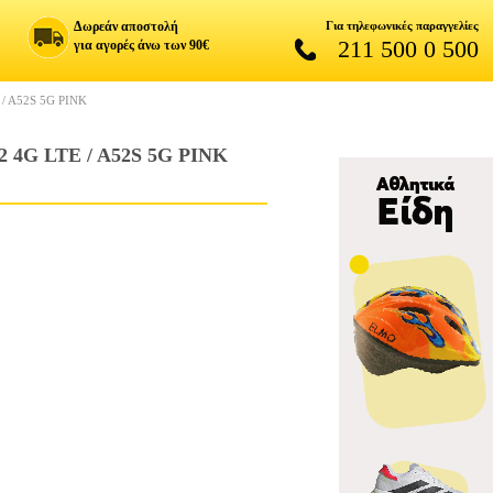
Δωρεάν αποστολή
Για τηλεφωνικές παραγγελίες
211 500 0 500
για αγορές άνω των 90€
/ A52S 5G PINK
4G LTE / A52S 5G PINK