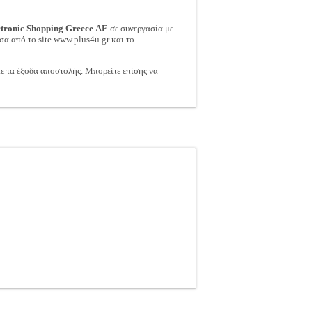
ctronic Shopping Greece ΑΕ
σε συνεργασία με
σα από το site www.plus4u.gr και το
τε τα έξοδα αποστολής. Μπορείτε επίσης να