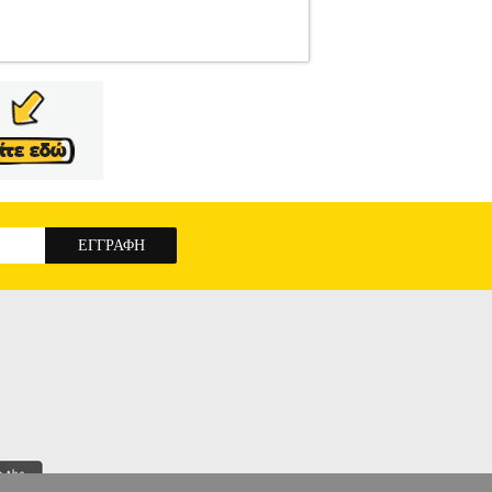
OWN REPUBLIC
CLOWN REPUBLIC
ΑΠΟΚΡΙΑΤΙΚΕΣ ΣΤΟΛΕΣ Πυροβόλο από την
Σύνθεση>• Πρόσθετα Χαρκτηριστικά>• Profile>•
>• Νούμερο παπουτσιού>• >• >• Βαθμολογία>•
όδηση πωλούνται από την εταιρεία Electronic
των προϊόντων αυτών παρέχονται από την ίδια
 προϊόντα αυτά με τα υπόλοιπα προϊόντα του e-
πό οποιοδήποτε eshop point με μηδενικά έξοδα
 REPUBLIC [72172]