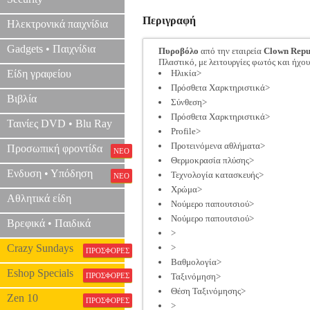
Περιγραφή
Ηλεκτρονικά παιχνίδια
Gadgets • Παιχνίδια
Πυροβόλο
από την εταιρεία
Clown Repu
Πλαστικό, με λειτουργίες φωτός και ήχου
Είδη γραφείου
Ηλικία>
Πρόσθετα Χαρκτηριστικά>
Βιβλία
Σύνθεση>
Πρόσθετα Χαρκτηριστικά>
Ταινίες DVD • Blu Ray
Profile>
Προτεινόμενα αθλήματα>
Προσωπική φροντίδα
ΝΕΟ
Θερμοκρασία πλύσης>
Ενδυση • Υπόδηση
Τεχνολογία κατασκευής>
ΝΕΟ
Χρώμα>
Αθλητικά είδη
Νούμερο παπουτσιού>
Νούμερο παπουτσιού>
Βρεφικά • Παιδικά
>
Crazy Sundays
>
ΠΡΟΣΦΟΡΕΣ
Βαθμολογία>
Eshop Specials
ΠΡΟΣΦΟΡΕΣ
Ταξινόμηση>
Θέση Ταξινόμησης>
Zen 10
ΠΡΟΣΦΟΡΕΣ
>