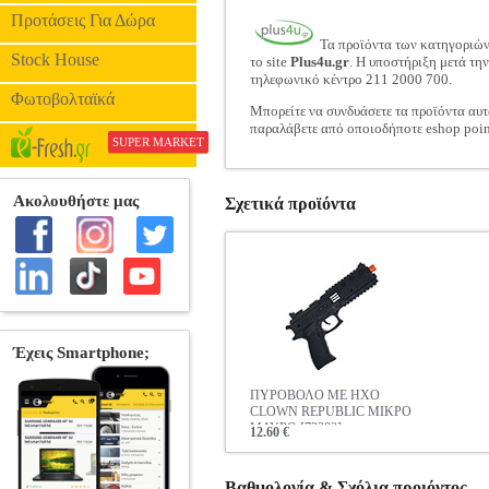
Προτάσεις Για Δώρα
Τα προϊόντα των κατηγοριώ
Stock House
το site
Plus4u.gr
. Η υποστήριξη μετά τη
τηλεφωνικό κέντρο 211 2000 700.
Φωτοβολταϊκά
Μπορείτε να συνδυάσετε τα προϊόντα αυτ
παραλάβετε από οποιοδήποτε eshop poin
SUPER MARKET
Σχετικά προϊόντα
ΠΥΡΟΒΟΛΟ ΜΕ ΗΧΟ
CLOWN REPUBLIC ΜΙΚΡΟ
ΜΑΥΡΟ [72382]
12.60 €
Βαθμολογία & Σχόλια προιόντος