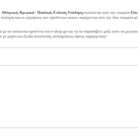
ν
Αθλητικά, Βρεφικά - Παιδικά, Ενδυση Υπόδηση
πωλούνται από την εταιρεία
Ele
ν πώληση και οι εγγυήσεις των προϊόντων αυτών παρέχονται από την ίδια εταιρεία μέ
ά με τα υπόλοιπα προϊόντα του e-shop.gr και να τα παραλάβετε μαζί ώστε να μειώσε
t με μηδενικά έξοδα αποστολής ανεξαρτήτως ύψους παραγγελίας!