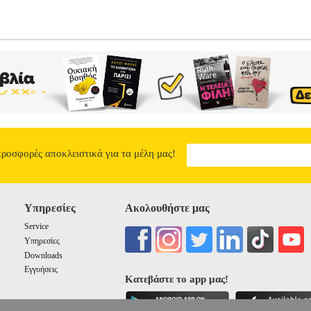
CLOWN REPUBLIC [72172]
PL1.152081413
PL1.152081413
CL
α: ΑΠΟΚΡΙΑΤΙΚΕΣ ΣΤΟΛΕΣ •CLOWN REPUBLIC στην κατηγορία 
 λειτουργίες φωτός και ήχου.• Ηλικία>• Πρόσθετα Χαρκτηριστικά>• 
 πλύσης>• Τεχνολογία κατασκευής>• Χρώμα>• Νούμερο παπουτσιού
 προϊόντα των κατηγοριών Αθλητικά, Βρεφικά - Παιδικά, Ενδυση Υπ
το site Plus4u.gr. Η υποστήριξη μετά την πώληση και οι εγγυήσεις 
r και το τηλεφωνικό κέντρο 211 2000 700. Μπορείτε να συνδυάσετε τα
ε να μειώσετε τα έξοδα αποστολής. Μπορείτε επίσης να παραλάβετε α
τήτως ύψους παραγγελίας!
ΠΟΛΥΒΟΛΟ ΜΕ ΦΩΣ ΚΑΙ ΗΧΟ CLOWN
προσφορές αποκλειστικά για τα μέλη μας!
9.00
Υπηρεσίες
Ακολουθήστε μας
Service
Υπηρεσίες
Downloads
Εγγυήσεις
Κατεβάστε το app μας!