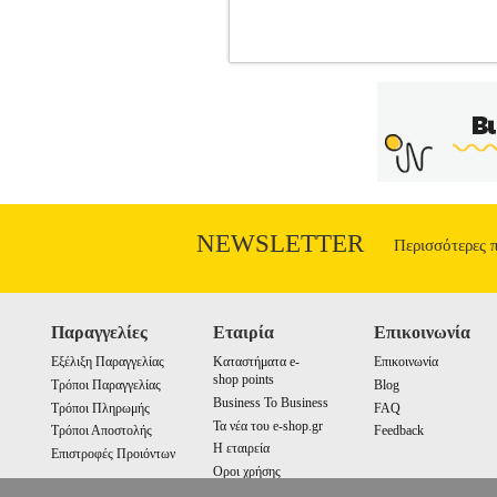
ΠΟΛΥΒΟΛΟ ΜΕ ΦΩΣ ΚΑΙ ΗΧΟ 
ΑΠΟΚΡΙΑΤΙΚΕΣ ΣΤΟΛΕΣ
Κατηγορί
εταιρεία Clown Republic. Πλαστικό, με
Προτεινόμενα αθλήματα>• Θερμοκρασία
Ταξινόμηση>• Θέση Ταξινόμησης>• > Τα
Shopping Greece ΑΕ σε συνεργασία με 
εταιρεία μέσα από το site www.plus4u.g
shop.gr και να τα παραλάβετε μαζί ώστ
αποστολής ανεξαρ
NEWSLETTER
Περισσότερες 
Παραγγελίες
Εταιρία
Επικοινωνία
Εξέλιξη Παραγγελίας
Καταστήματα e-
Επικοινωνία
shop points
Τρόποι Παραγγελίας
Blog
Business To Business
Τρόποι Πληρωμής
FAQ
Τα νέα του e-shop.gr
Τρόποι Αποστολής
Feedback
Η εταιρεία
Επιστροφές Προιόντων
Οροι χρήσης
Cookies