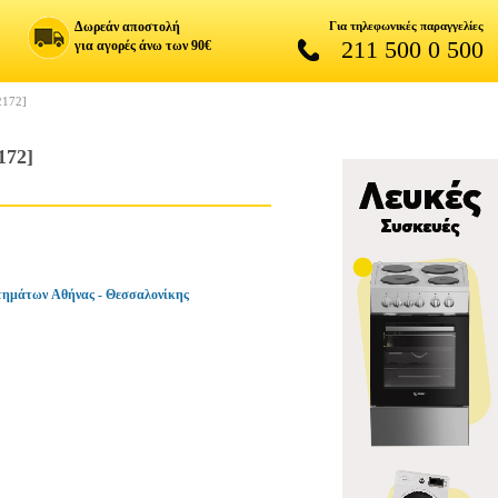
Δωρεάν αποστολή
Για τηλεφωνικές παραγγελίες
211 500 0 500
για αγορές άνω των 90€
172]
72]
τημάτων Αθήνας - Θεσσαλονίκης