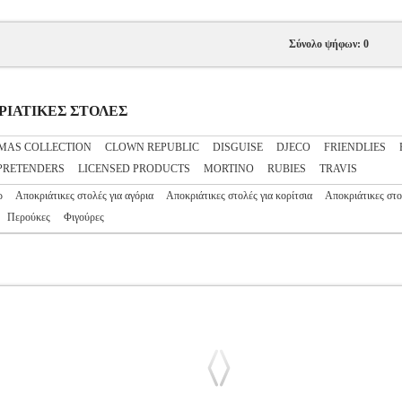
Σύνολο ψήφων: 0
ΟΚΡΙΑΤΙΚΕΣ ΣΤΟΛΕΣ
MAS COLLECTION
CLOWN REPUBLIC
DISGUISE
DJECO
FRIENDLIES
PRETENDERS
LICENSED PRODUCTS
MORTINO
RUBIES
TRAVIS
ρ
Αποκριάτικες στολές για αγόρια
Αποκριάτικες στολές για κορίτσια
Αποκριάτικες στο
Περούκες
Φιγούρες