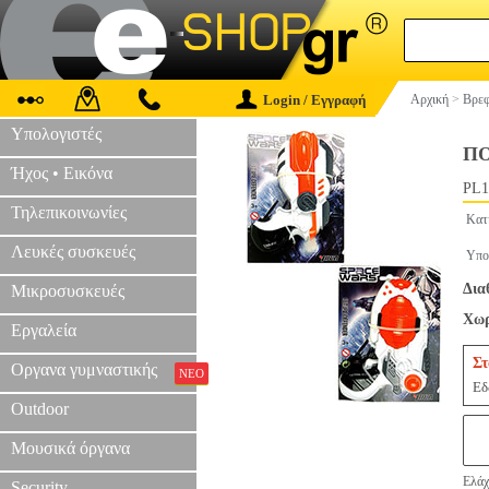
Login / Εγγραφή
Αρχική
>
Βρεφ
Υπολογιστές
ΠΟ
Ήχος • Εικόνα
PL1
Τηλεπικοινωνίες
Κατ
Λευκές συσκευές
Υπο
Δια
Μικροσυσκευές
Χωρ
Εργαλεία
Στ
Οργανα γυμναστικής
ΝΕΟ
Εδ
Outdoor
Μουσικά όργανα
Ελάχ
Security