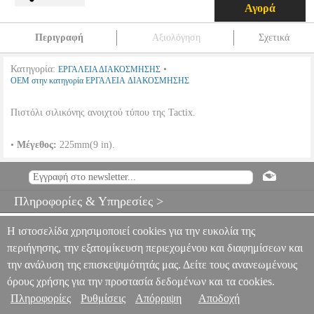
Αγορά
Περιγραφή
Αξιολόγηση
Σχετικά
Κατηγορία:
•
ΕΡΓΑΛΕΙΑ ΔΙΑΚΟΣΜΗΣΗΣ
OEM στην κατηγορία ΕΡΓΑΛΕΙΑ ΔΙΑΚΟΣΜΗΣΗΣ
Πιστόλι σιλικόνης ανοιχτού τύπου της Tactix.
•
Μέγεθος:
225mm(9 in).
ΠΙΣΤΟΛΙ ΣΙΛΙΚΟΝΗΣ TACTIX NO.9 ΑΝΟΙΧΤΟΥ ΤΥΠΟΥ
298113
TLS.150140
TLS.150140
OEM
OEM
ΕΡΓΑΛΕΙΑ
ΔΙΑΚΟΣΜΗΣΗΣ
Κατηγορία: ΕΡΓΑΛΕΙΑ ΔΙΑΚΟΣΜΗΣΗΣ
Πληροφορίες & Υπηρεσίες >
•OEM στην κατηγορία ΕΡΓΑΛΕΙΑ ΔΙΑΚΟΣΜΗΣΗΣ Πιστόλι
σιλικόνης ανοιχτού τύπου της Tactix. • Μέγεθος: 225mm(9 in).
ΠΙΣΤΟΛΙ ΣΙΛΙΚΟΝΗΣ TACTIX NO.9 ΑΝΟΙΧΤΟΥ ΤΥΠΟΥ
Η ιστοσελίδα χρησιμοποιεί cookies για την ευκολία της
298113
περιήγησης, την εξατομίκευση περιεχομένου και διαφημίσεων και
4.99
την ανάλυση της επισκεψιμότητάς μας. Δείτε τους ανανεωμένους
όρους χρήσης για την προστασία δεδομένων και τα cookies.
Πληροφορίες
Ρυθμίσεις
Απόρριψη
Αποδοχή