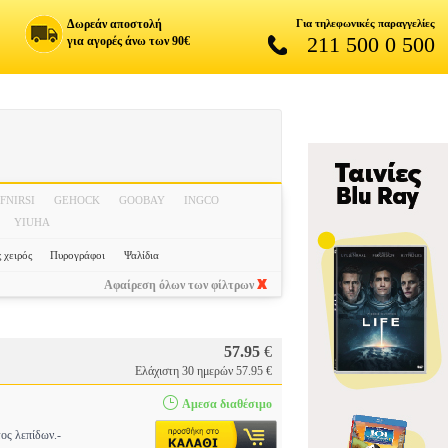
Δωρεάν αποστολή
Για τηλεφωνικές παραγγελίες
211 500 0 500
για αγορές άνω των 90€
FNIRSI
GEHOCK
GOOBAY
INGCO
YIUHA
 χειρός
Πυρογράφοι
Ψαλίδια
Αφαίρεση όλων των φίλτρων
57.95
€
Ελάχιστη 30 ημερών 57.95 €
Αμεσα διαθέσιμο
ος λεπίδων.-