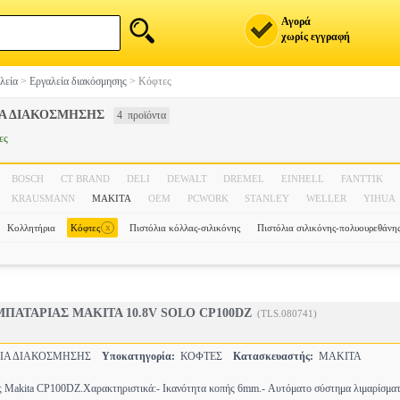
Αγορά
χωρίς εγγραφή
λεία
>
Εργαλεία διακόσμησης
>
Κόφτες
ΙΑ ΔΙΑΚΟΣΜΗΣΗΣ
4 προϊόντα
ες
BOSCH
CT BRAND
DELI
DEWALT
DREMEL
EINHELL
FANTTIK
KRAUSMANN
MAKITA
OEM
PCWORK
STANLEY
WELLER
YIHUA
x
Κολλητήρια
Κόφτες
Πιστόλια κόλλας-σιλικόνης
Πιστόλια σιλικόνης-πολυουρεθάνης
ΑΤΑΡΙΑΣ MAKITA 10.8V SOLO CP100DZ
(TLS.080741)
ΙΑ ΔΙΑΚΟΣΜΗΣΗΣ
Υποκατηγορία:
ΚΟΦΤΕΣ
Κατασκευαστής:
MAKITA
 Makita CP100DZ.Χαρακτηριστικά:- Ικανότητα κοπής 6mm.- Αυτόματο σύστημα λιμαρίσματ