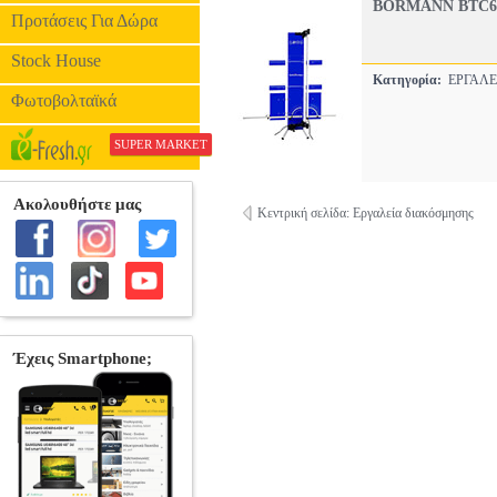
BORMANN BTC6
Προτάσεις Για Δώρα
Stock House
Κατηγορία:
ΕΡΓΑΛΕ
Φωτοβολταϊκά
SUPER MARKET
Κεντρική σελίδα: Εργαλεία διακόσμησης