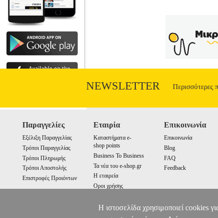
NEWSLETTER
Περισσότερες 
Παραγγελίες
Εταιρία
Επικοινωνία
Εξέλιξη Παραγγελίας
Καταστήματα e-
Επικοινωνία
shop points
Τρόποι Παραγγελίας
Blog
Business To Business
Τρόποι Πληρωμής
FAQ
Τα νέα του e-shop.gr
Τρόποι Αποστολής
Feedback
Η εταιρεία
Επιστροφές Προιόντων
Οροι χρήσης
Cookies
Η ιστοσελίδα χρησιμοποιεί cookies γι