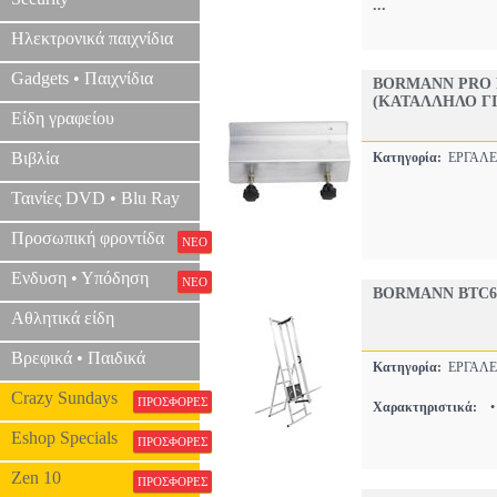
...
Ηλεκτρονικά παιχνίδια
Gadgets • Παιχνίδια
BORMANN PRO 
(ΚΑΤΑΛΛΗΛΟ ΓΙ
Είδη γραφείου
Βιβλία
Κατηγορία:
ΕΡΓΑΛΕ
Ταινίες DVD • Blu Ray
Προσωπική φροντίδα
ΝΕΟ
Ενδυση • Υπόδηση
ΝΕΟ
BORMANN BTC6
Αθλητικά είδη
Βρεφικά • Παιδικά
Κατηγορία:
ΕΡΓΑΛΕ
Crazy Sundays
ΠΡΟΣΦΟΡΕΣ
Χαρακτηριστικά:
Eshop Specials
ΠΡΟΣΦΟΡΕΣ
Zen 10
ΠΡΟΣΦΟΡΕΣ