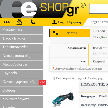
Login / Εγγραφή
Αρχική
>
Εργα
Υπολογιστές
ΕΡΓΑΛΕ
Φίλτρα
Τύπος
Κόφτ
Ήχος • Εικόνα
Τηλεπικοινωνίες
Κατασκευαστής
BORMANN
KRAFTIXX
Λευκές συσκευές
Τύπος
Καρφωτικά
Μικροσυσκευές
Απενεργοποίηση πολλαπλών φίλτρων
Εργαλεία
Κεντρική σελίδα: Εργαλεία διακόσμησης
Οργανα γυμναστικής
ΝΕΟ
ΠΟΛΥΚΟΦΤΗΣ ΜΠ
Outdoor
Κατηγορία:
ΕΡΓΑΛΕ
Μουσικά όργανα
Πολυκόφτης μπαταρίας
Security