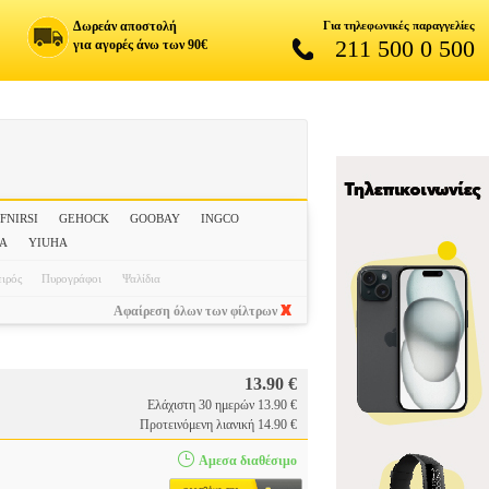
Δωρεάν αποστολή
Για τηλεφωνικές παραγγελίες
211 500 0 500
για αγορές άνω των 90€
FNIRSI
GEHOCK
GOOBAY
INGCO
UA
YIUHA
ιρός
Πυρογράφοι
Ψαλίδια
Αφαίρεση όλων των φίλτρων
13.90 €
Ελάχιστη 30 ημερών 13.90 €
Προτεινόμενη λιανική 14.90 €
Αμεσα διαθέσιμο