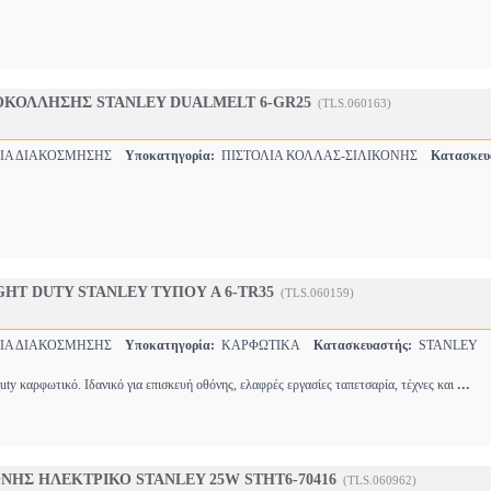
ΟΚΟΛΛΗΣΗΣ STANLEY DUALMELT 6-GR25
(TLS.060163)
ΙΑ ΔΙΑΚΟΣΜΗΣΗΣ
Υποκατηγορία:
ΠΙΣΤΟΛΙΑ ΚΟΛΛΑΣ-ΣΙΛΙΚΟΝΗΣ
Κατασκευ
HT DUTY STANLEY ΤΥΠΟΥ Α 6-TR35
(TLS.060159)
ΙΑ ΔΙΑΚΟΣΜΗΣΗΣ
Υποκατηγορία:
ΚΑΡΦΩΤΙΚΑ
Κατασκευαστής:
STANLEY
...
uty καρφωτικό. Ιδανικό για επισκευή οθόνης, ελαφρές εργασίες ταπετσαρία, τέχνες και
ΟΝΗΣ ΗΛΕΚΤΡΙΚΟ STANLEY 25W STHT6-70416
(TLS.060962)