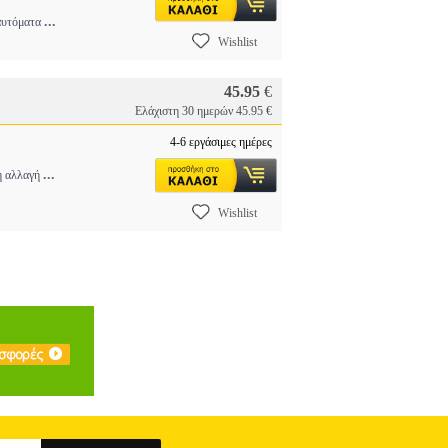
...
 αυτόματα
Wishlist
45.95
€
Ελάχιστη 30 ημερών 45.95 €
4-6 εργάσιμες ημέρες
...
ρη αλλαγή
Wishlist