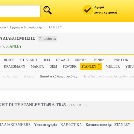
Αγορά
χωρίς εγγραφή
λεία
>
Εργαλεία διακόσμησης
>
STANLEY
ΙΑ ΔΙΑΚΟΣΜΗΣΗΣ
7 προϊόντα
στής
STANLEY
BOSCH
CT BRAND
DELI
DEWALT
DREMEL
EINHELL
FANTTIK
x
KRAUSMANN
MAKITA
OEM
PCWORK
STANLEY
WELLER
YIH
Κολλητήρια
Κόφτες
Πιστόλια κόλλας-σιλικόνης
Πιστόλια σιλικόνης-πολυουρεθάνης χε
HT DUTY STANLEY TR45 6-TR45
(TLS.060138)
ΙΑ ΔΙΑΚΟΣΜΗΣΗΣ
Υποκατηγορία:
ΚΑΡΦΩΤΙΚΑ
Κατασκευαστής:
STANLEY