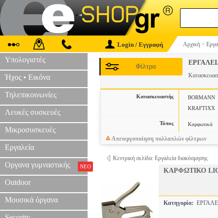
Login / Εγγραφή
Αρχική
>
Εργα
Υπολογιστές
ΕΡΓΑΛΕ
Φίλτρα
Κατασκευα
Ήχος • Εικόνα
Τηλεπικοινωνίες
Κατασκευαστής
BORMANN
KRAFTIXX
Λευκές συσκευές
Τύπος
Καρφωτικά
Μικροσυσκευές
Απενεργοποίηση πολλαπλών φίλτρων
Εργαλεία
Κεντρική σελίδα: Εργαλεία διακόσμησης
Οργανα γυμναστικής
ΝΕΟ
ΚΑΡΦΩΤΙΚΟ LIG
Outdoor
Μουσικά όργανα
Κατηγορία:
ΕΡΓΑΛΕ
Security