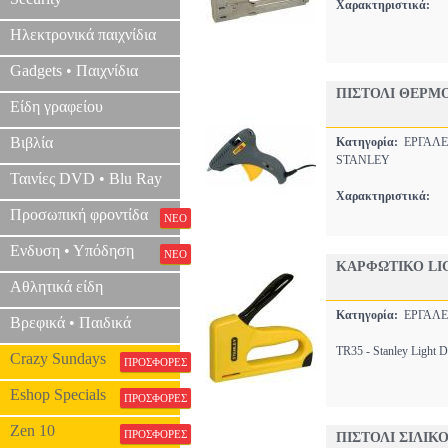
Χαρακτηριστικά:
Ηλεκτρονικά παιχνίδια
Gadgets • Παιχνίδια
ΠΙΣΤΟΛΙ ΘΕΡΜ
Είδη γραφείου
Βιβλία
Κατηγορία:
ΕΡΓΑΛΕ
STANLEY
Ταινίες DVD • Blu Ray
Χαρακτηριστικά:
Προσωπική φροντίδα
ΝΕΟ
Ενδυση • Υπόδηση
ΝΕΟ
ΚΑΡΦΩΤΙΚΟ LIG
Αθλητικά είδη
Κατηγορία:
ΕΡΓΑΛΕ
Βρεφικά • Παιδικά
TR35 - Stanley Light D
Crazy Sundays
ΠΡΟΣΦΟΡΕΣ
Eshop Specials
ΠΡΟΣΦΟΡΕΣ
Zen 10
ΠΡΟΣΦΟΡΕΣ
ΠΙΣΤΟΛΙ ΣΙΛΙΚ