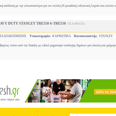
ική απόδοση με την ελκυστικότητα για τον πελάτη Η μοναδική ενδεικτική λυχνία που κλείνει
VY DUTY STANLEY TRE550 6-TRE550
(TLS.060153)
ΙΑ ΔΙΑΚΟΣΜΗΣΗΣ
Υποκατηγορία:
ΚΑΡΦΩΤΙΚΑ
Κατασκευαστής:
STANLEY
αρέως τύπου από την Stanley με ειδικό μηχανισμό υποδοχής δίχαλων για εύκολη και γρήγο