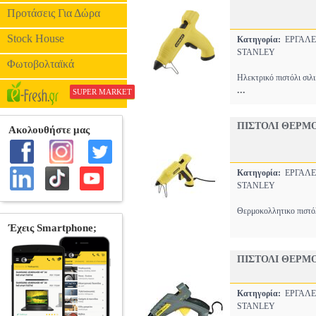
Προτάσεις Για Δώρα
Stock House
Κατηγορία:
ΕΡΓΑΛΕ
STANLEY
Φωτοβολταϊκά
Ηλεκτρικό πιστόλι σι
...
SUPER MARKET
ΠΙΣΤΟΛΙ ΘΕΡΜΟ
Κατηγορία:
ΕΡΓΑΛΕ
STANLEY
Θερμοκολλητικο πιστόλ
ΠΙΣΤΟΛΙ ΘΕΡΜ
Κατηγορία:
ΕΡΓΑΛΕ
STANLEY