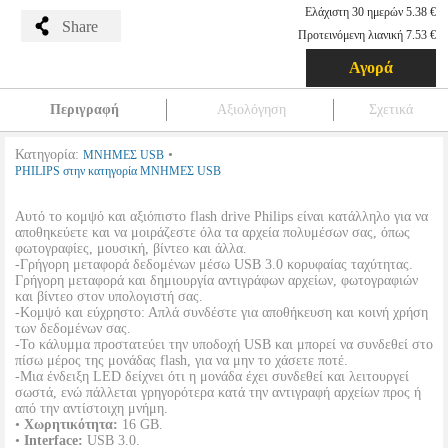
Ελάχιστη 30 ημερών 5.38 €
Share
Προτεινόμενη λιανική 7.53 €
Αγορά
Περιγραφή
Αξιολόγηση
Σχετικά
Κατηγορία:
•
ΜΝΗΜΕΣ USB
PHILIPS στην κατηγορία ΜΝΗΜΕΣ USB
Αυτό το κομψό και αξιόπιστο flash drive Philips είναι κατάλληλο για να
αποθηκεύετε και να μοιράζεστε όλα τα αρχεία πολυμέσων σας, όπως
φωτογραφίες, μουσική, βίντεο και άλλα.
-Γρήγορη μεταφορά δεδομένων μέσω USB 3.0 κορυφαίας ταχύτητας.
Γρήγορη μεταφορά και δημιουργία αντιγράφων αρχείων, φωτογραφιών
και βίντεο στον υπολογιστή σας.
-Κομψό και εύχρηστο: Απλά συνδέστε για αποθήκευση και κοινή χρήση
των δεδομένων σας.
-Το κάλυμμα προστατεύει την υποδοχή USB και μπορεί να συνδεθεί στο
πίσω μέρος της μονάδας flash, για να μην το χάσετε ποτέ.
-Μια ένδειξη LED δείχνει ότι η μονάδα έχει συνδεθεί και λειτουργεί
σωστά, ενώ πάλλεται γρηγορότερα κατά την αντιγραφή αρχείων προς ή
από την αντίστοιχη μνήμη.
•
Χωρητικότητα:
16 GB.
•
Interface:
USB 3.0.