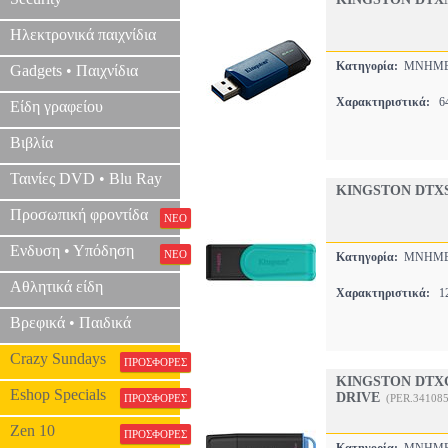
Ηλεκτρονικά παιχνίδια
Κατηγορία:
ΜΝΗΜΕ
Gadgets • Παιχνίδια
Χαρακτηριστικά:
64
Είδη γραφείου
Βιβλία
Ταινίες DVD • Blu Ray
KINGSTON DTXS
Προσωπική φροντίδα
ΝΕΟ
Ενδυση • Υπόδηση
ΝΕΟ
Κατηγορία:
ΜΝΗΜΕ
Αθλητικά είδη
Χαρακτηριστικά:
12
Βρεφικά • Παιδικά
Crazy Sundays
ΠΡΟΣΦΟΡΕΣ
KINGSTON DTXG
Eshop Specials
DRIVE
ΠΡΟΣΦΟΡΕΣ
(PER.341085
Zen 10
ΠΡΟΣΦΟΡΕΣ