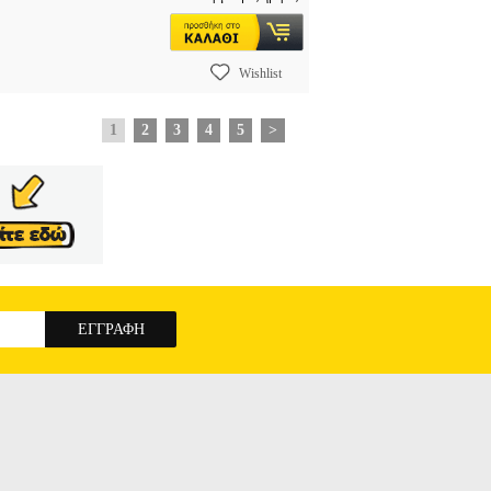
Wishlist
1
2
3
4
5
>