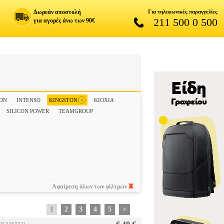
Δωρεάν αποστολή
Για τηλεφωνικές παραγγελίες
211 500 0 500
για αγορές άνω των 90€
x
ION
INTENSO
KINGSTON
KIOXIA
SILICON POWER
TEAMGROUP
Αφαίρεση όλων των φίλτρων
1
2
3
4
5
>