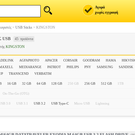
Αγορά
χωρίς εγγραφή
ογιστές
>
USB Sticks
>
KINGSTON
 USB
45 προϊόντα
στής
KINGSTON
ADDLINK
AGFAPHOTO
APACER
CORSAIR
GOODRAM
HAMA
HIKVIS
MAXELL
MEDIARANGE
PATRIOT
PHILIPS
PNY
SAMSUNG
SANDISK
UP
TRANSCEND
VERBATIM
B
16 GB
32 GB
64 GB
128 GB
250 GB
256 GB
512 GB
1TB
On-The-Go (OTG)
USB 3.0
USB 3.1
USB 3.2
USB Type-C
Micro USB
Lightning
/64GB DATATRAVELER EXODIA M 64GB USB 3.2 FLASH DRIVE