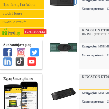
Κατηγορία:
ΜΝΗΜΕ
Προτάσεις Για Δώρα
Χαρακτηριστικά:
12
Stock House
Φωτοβολταϊκά
KINGSTON DTDE
SUPER MARKET
DRIVE
(PER.332118
Κατηγορία:
ΜΝΗΜΕ
Χαρακτηριστικά:
12
KINGSTON DT70/
Κατηγορία:
ΜΝΗΜΕ
Χαρακτηριστικά:
25