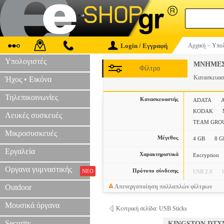
Login / Εγγραφή
Αρχική
>
Υπολ
Υπολογιστές
ΜΝΗΜΕΣ
Φίλτρα
Κατασκευα
Ήχος • Εικόνα
Τηλεπικοινωνίες
Κατασκευαστής
ADATA
KODAK
Λευκές συσκευές
TEAM GRO
Μικροσυσκευές
Μέγεθος
4 GB
8 G
Εργαλεία
Χαρακτηριστικά
Encryption
Οργανα γυμναστικής
Πρότυπο σύνδεσης
ΝΕΟ
USB 2.0
Outdoor
Απενεργοποίηση πολλαπλών φίλτρων
Μουσικά όργανα
Κεντρική σελίδα: USB Sticks
Security
KINGSTON DTXM