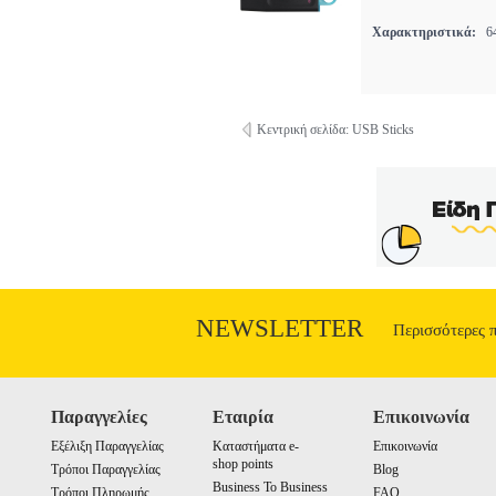
Χαρακτηριστικά:
64
Κεντρική σελίδα: USB Sticks
NEWSLETTER
Περισσότερες 
Παραγγελίες
Εταιρία
Επικοινωνία
Εξέλιξη Παραγγελίας
Καταστήματα e-
Επικοινωνία
shop points
Τρόποι Παραγγελίας
Blog
Business To Business
Τρόποι Πληρωμής
FAQ