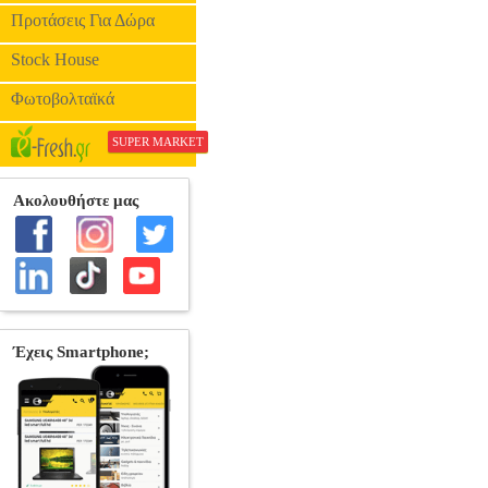
Προτάσεις Για Δώρα
Stock House
Φωτοβολταϊκά
SUPER MARKET