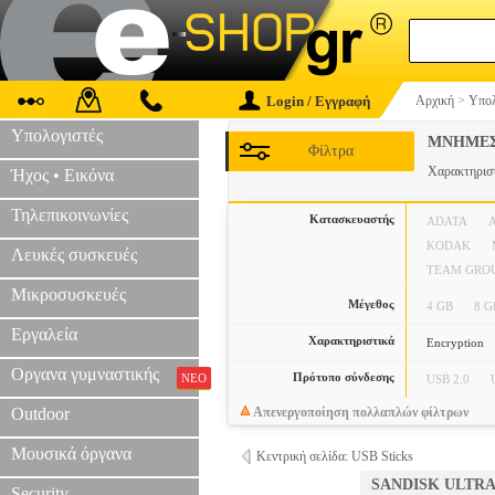
Login / Εγγραφή
Αρχική
>
Υπολ
Υπολογιστές
ΜΝΗΜΕΣ
Φίλτρα
Χαρακτηρισ
Ήχος • Εικόνα
Τηλεπικοινωνίες
Κατασκευαστής
ADATA
KODAK
Λευκές συσκευές
TEAM GRO
Μικροσυσκευές
Μέγεθος
4 GB
8 G
Εργαλεία
Χαρακτηριστικά
Encryption
Οργανα γυμναστικής
Πρότυπο σύνδεσης
ΝΕΟ
USB 2.0
Outdoor
Απενεργοποίηση πολλαπλών φίλτρων
Μουσικά όργανα
Κεντρική σελίδα: USB Sticks
SANDISK ULTRA 
Security