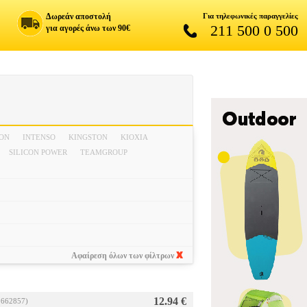
Δωρεάν αποστολή
Για τηλεφωνικές παραγγελίες
211 500 0 500
για αγορές άνω των 90€
ION
INTENSO
KINGSTON
KIOXIA
SILICON POWER
TEAMGROUP
Αφαίρεση όλων των φίλτρων
12.94 €
.662857)