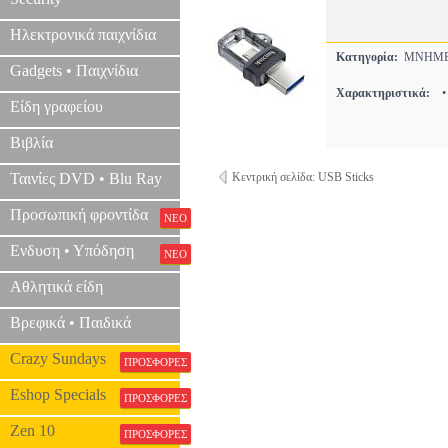
Ηλεκτρονικά παιχνίδια
Κατηγορία:
ΜΝΗΜΕ
Gadgets • Παιχνίδια
Χαρακτηριστικά:
•
Είδη γραφείου
Βιβλία
Ταινίες DVD • Blu Ray
Κεντρική σελίδα: USB Sticks
Προσωπική φροντίδα
ΝΕΟ
Ενδυση • Υπόδηση
ΝΕΟ
Αθλητικά είδη
Βρεφικά • Παιδικά
Crazy Sundays
ΠΡΟΣΦΟΡΕΣ
Eshop Specials
ΠΡΟΣΦΟΡΕΣ
Zen 10
ΠΡΟΣΦΟΡΕΣ