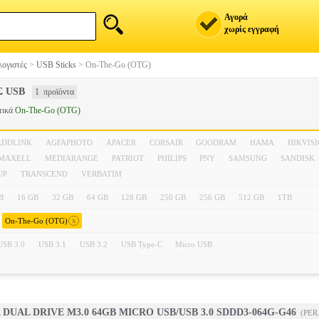
Αγορά
χωρίς εγγραφή
ογιστές
>
USB Sticks
>
On-The-Go (OTG)
 USB
1 προϊόντα
τικά
On-The-Go (OTG)
ADDLINK
AGFAPHOTO
APACER
CORSAIR
GOODRAM
HAMA
HIKVIS
MAXELL
MEDIARANGE
PATRIOT
PHILIPS
PNY
SAMSUNG
SANDISK
UP
TRANSCEND
VERBATIM
B
16 GB
32 GB
64 GB
128 GB
250 GB
256 GB
512 GB
1TB
x
On-The-Go (OTG)
USB 3.0
USB 3.1
USB 3.2
USB Type-C
Micro USB
DUAL DRIVE M3.0 64GB MICRO USB/USB 3.0 SDDD3-064G-G46
(PER