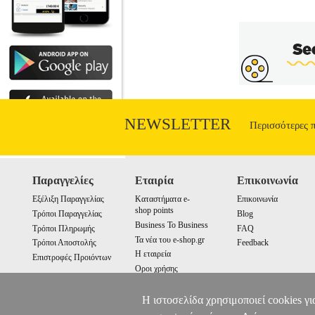
NEWSLETTER
Περισσότερες 
Παραγγελίες
Εταιρία
Επικοινωνία
Εξέλιξη Παραγγελίας
Καταστήματα e-
Επικοινωνία
shop points
Τρόποι Παραγγελίας
Blog
Business To Business
Τρόποι Πληρωμής
FAQ
Τα νέα του e-shop.gr
Τρόποι Αποστολής
Feedback
Η εταιρεία
Επιστροφές Προιόντων
Οροι χρήσης
Cookies
Η ιστοσελίδα χρησιμοποιεί cookies γι