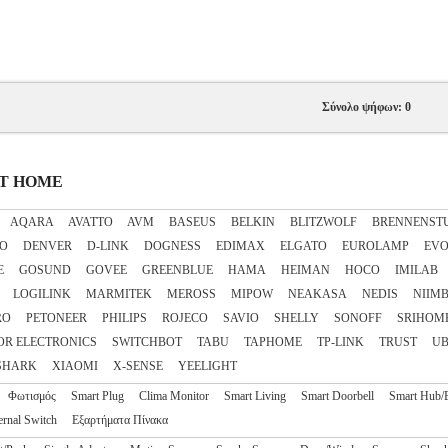
Σύνολο ψήφων: 0
ART HOME
AQARA
AVATTO
AVM
BASEUS
BELKIN
BLITZWOLF
BRENNENST
CO
DENVER
D-LINK
DOGNESS
EDIMAX
ELGATO
EUROLAMP
EVO
E
GOSUND
GOVEE
GREENBLUE
HAMA
HEIMAN
HOCO
IMILAB
LOGILINK
MARMITEK
MEROSS
MIPOW
NEAKASA
NEDIS
NIIM
RO
PETONEER
PHILIPS
ROJECO
SAVIO
SHELLY
SONOFF
SRIHOM
OR ELECTRONICS
SWITCHBOT
TABU
TAPHOME
TP-LINK
TRUST
UB
SHARK
XIAOMI
X-SENSE
YEELIGHT
Φωτισμός
Smart Plug
Clima Monitor
Smart Living
Smart Doorbell
Smart Hub/
ernal Switch
Εξαρτήματα Πίνακα