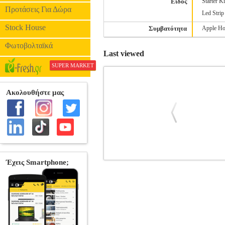
Είδος
Starter K
Προτάσεις Για Δώρα
Led Strip
Stock House
Συμβατότητα
Apple Ho
Φωτοβολταϊκά
Last viewed
SUPER MARKET
PETONEER PETONEER SMART LAS
PET