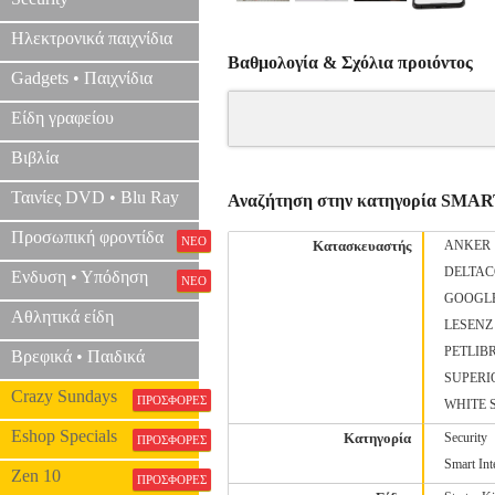
Ηλεκτρονικά παιχνίδια
Βαθμολογία & Σχόλια προιόντος
Gadgets • Παιχνίδια
Είδη γραφείου
Βιβλία
Ταινίες DVD • Blu Ray
Αναζήτηση στην κατηγορία SM
Προσωπική φροντίδα
ΝΕΟ
Κατασκευαστής
ANKER
DELTA
Ενδυση • Υπόδηση
ΝΕΟ
GOOGL
Αθλητικά είδη
LESENZ
PETLIB
Βρεφικά • Παιδικά
SUPERI
Crazy Sundays
ΠΡΟΣΦΟΡΕΣ
WHITE 
Eshop Specials
Κατηγορία
Security
ΠΡΟΣΦΟΡΕΣ
Smart Int
Zen 10
ΠΡΟΣΦΟΡΕΣ