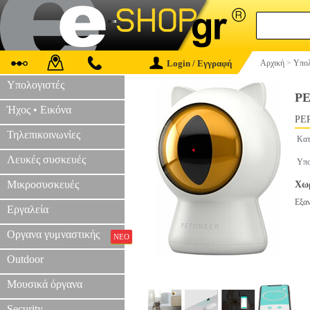
Login / Εγγραφή
Αρχική
>
Υπολ
Υπολογιστές
P
Ήχος • Εικόνα
PER
Τηλεπικοινωνίες
Κατ
Λευκές συσκευές
Υπο
Μικροσυσκευές
Χωρ
Εξα
Εργαλεία
Οργανα γυμναστικής
ΝΕΟ
Outdoor
Μουσικά όργανα
Security