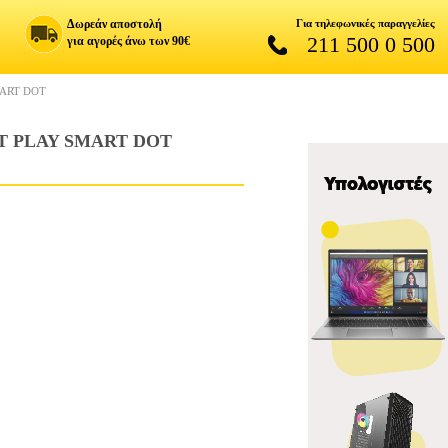
Δωρεάν αποστολή
Για τηλεφωνικές παραγγελίες
211 500 0 500
για αγορές άνω των 90€
MART DOT
T PLAY SMART DOT