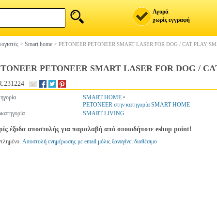
Αγορά
χωρίς εγγραφή
ογιστές
>
Smart home
>
PETONEER PETONEER SMART LASER FOR DOG / CAT PLAY S
ETONEER PETONEER SMART LASER FOR DOG / CA
.231224
ηγορία
SMART HOME
•
PETONEER στην κατηγορία SMART HOME
κατηγορία
SMART LIVING
ίς έξοδα αποστολής για παραλαβή από οποιοδήποτε eshop point!
ντλημένο.
Αποστολή ενημέρωσης με email μόλις ξαναγίνει διαθέσιμο