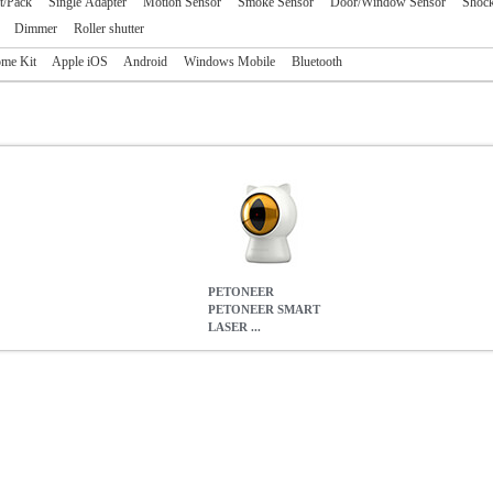
it/Pack
Single Adapter
Motion Sensor
Smoke Sensor
Door/Window Sensor
Shock
Dimmer
Roller shutter
me Kit
Apple iOS
Android
Windows Mobile
Bluetooth
PETONEER
PETONEER SMART
LASER ...
ER FOR DOG / CAT PLAY SMART DOT
PER.231224
PER.2312
ONEER PETONEER SMART LASER FOR DOG / CAT PLAY S
0