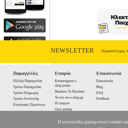
NEWSLETTER
Περισσότερες 
Παραγγελίες
Εταιρία
Επικοινωνία
Εξέλιξη Παραγγελίας
Καταστήματα e-
Επικοινωνία
shop points
Τρόποι Παραγγελίας
Blog
Business To Business
Τρόποι Πληρωμής
FAQ
Τα νέα του e-shop.gr
Τρόποι Αποστολής
Feedback
Η εταιρεία
Επιστροφές Προιόντων
Οροι χρήσης
Cookies
Η ιστοσελίδα χρησιμοποιεί cookies γι