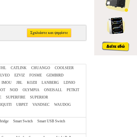
Σχολιάστε και ψηφίστε
UHL
CATLINK
CHUANGO
COOLSEER
LVEO
EZVIZ
FOSME
GEMBIRD
IMOU
JBL
KOZII
LANBERG
LDNIO
BOT
NOD
OLYMPIA
ONEISALL
PETKIT
E
SUPERFIRE
SUPERIOR
IQUITI
UBPET
VANDSEC
WAUDOG
Bridge
Smart Switch
Smart USB Switch