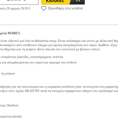
Προσθήκη στη wishlist
ιστη 30 ημερών 26.95 €
αιρεία MARES.
είναι ιδανικό για όλα τα θαλάσσια σπορ. Είναι ανάλαφρο και άνετο με σόλα από θ
ασκευασμένο από συνθετικό πλέγμα για άμεση απομάκρυνση του νερού. Διαθέτει λίγες
τα δάχτυλα και τη φτέρνα. Δένει εύκολα στο κουντεπιέ με βολικό velcro.
 επιφάνειες (σανίδες, καταστρώματα, πισίνα)
ς για απομάκκρυνση του νερού και αερισμό του ποδιού
ι τη φτέρνα
αζήτηση για την καινοτομία και η κορυφαία απόδοση ήταν τα στοιχεία που χαρακτήρ
 ανήκει στον όμιλο HEAD NV, αυτά τα στοιχεία παραμένουν οδηγοί στo σχεδιασμό κ
πορ, Outdoor
ικροϊνες (mesh)