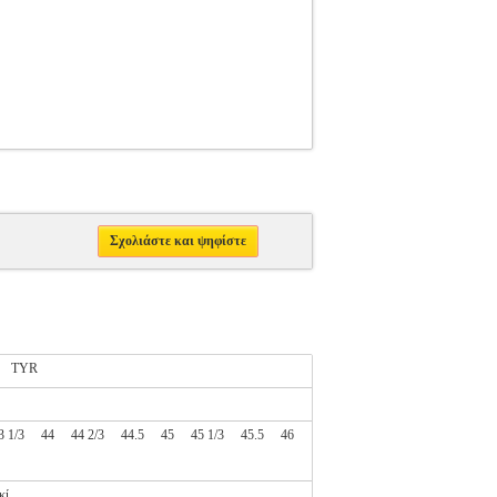
Σχολιάστε και ψηφίστε
TYR
3 1/3
44
44 2/3
44.5
45
45 1/3
45.5
46
κί