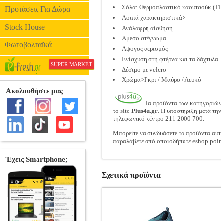
Σόλα
: Θερμοπλαστικό καουτσούκ (T
Προτάσεις Για Δώρα
Λοιπά χαρακτηριστικά>
Stock House
Ανάλαφρη αίσθηση
Αμεσο στέγνωμα
Φωτοβολταϊκά
Αψογος αερισμός
Ενίσχυση στη φτέρνα και τα δάχτυλα
SUPER MARKET
Δέσιμο με velcro
Χρώμα>Γκρι / Μαύρο / Λευκό
Τα προϊόντα των κατηγοριώ
το site
Plus4u.gr
. Η υποστήριξη μετά τη
τηλεφωνικό κέντρο 211 2000 700.
Μπορείτε να συνδυάσετε τα προϊόντα αυτ
παραλάβετε από οποιοδήποτε eshop poin
Σχετικά προϊόντα