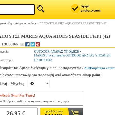
Αγορά
χωρίς εγγραφή
τικά είδη
>
Διάφορα outdoor
>
ΠΑΠΟΥΤΣΙ MARES AQUASHOES SEASIDE ΓΚΡΙ (42)
ΠΟΥΤΣΙ MARES AQUASHOES SEASIDE ΓΚΡΙ (42)
.138150466
ηγορία
OUTDOOR-ΑΝΔΡΑΣ-ΥΠΟΔΗΣΗ
•
MARES στην κατηγορία OUTDOOR-ΑΝΔΡΑΣ-ΥΠΟΔΗΣΗ
κατηγορία
ΠΑΠΟΥΤΣΙΑ
θεσιμότητα: Αμεσα διαθέσιμο για online παραγγελία
/
Διαθεσιμότητα κατασ
ίς έξοδα αποστολής για παραλαβή από οποιοδήποτε eshop point!
ιλογή - Μέγεθος
ταθερά Χαμηλές Τιμές!
ώ θα βρείτε κάθε μέρα τις πιο ανταγωνιστικές τιμές
26.95 €