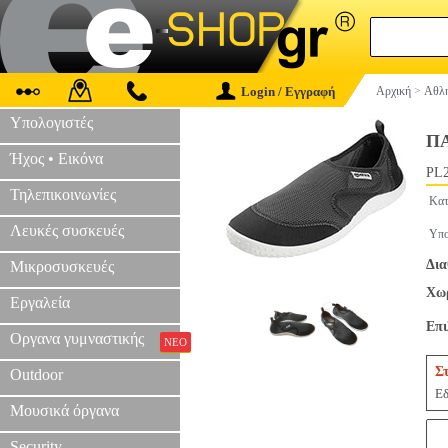
Login / Εγγραφή
Αρχική
>
Αθλη
Υπολογιστές
ΠΑ
Ήχος • Εικόνα
PL2
Τηλεπικοινωνίες
Κατ
Λευκές συσκευές
Υπο
Δια
Μικροσυσκευές
Χωρ
Εργαλεία
Επ
Οργανα γυμναστικής
ΝΕΟ
Σ
Outdoor
Εδ
Μουσικά όργανα
Security