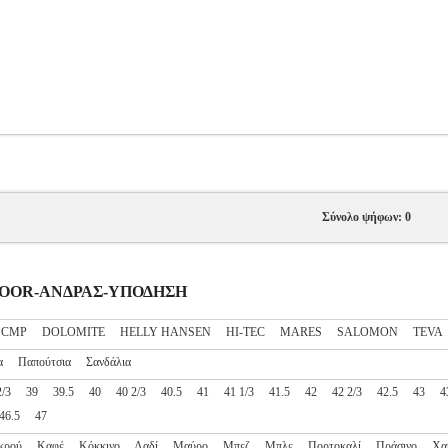
Σύνολο ψήφων: 0
UTDOOR-ΑΝΔΡΑΣ-ΥΠΟΔΗΣΗ
CMP
DOLOMITE
HELLY HANSEN
HI-TEC
MARES
SALOMON
TEVA
α
Παπούτσια
Σανδάλια
2/3
39
39.5
40
40 2/3
40.5
41
41 1/3
41.5
42
42 2/3
42.5
43
4
46.5
47
κρού
Καφέ
Κόκκινο
Λαδί
Μαύρο
Μπεζ
Μπλε
Πορτοκαλί
Πράσινο
Χα