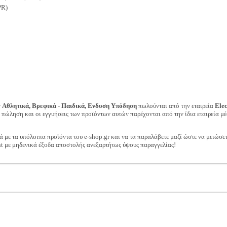
PR)
ν
Αθλητικά, Βρεφικά - Παιδικά, Ενδυση Υπόδηση
πωλούνται από την εταιρεία
Ele
ν πώληση και οι εγγυήσεις των προϊόντων αυτών παρέχονται από την ίδια εταιρεία μέ
ά με τα υπόλοιπα προϊόντα του e-shop.gr και να τα παραλάβετε μαζί ώστε να μειώσε
t με μηδενικά έξοδα αποστολής ανεξαρτήτως ύψους παραγγελίας!