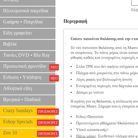
Ελάχ
Ηλεκτρονικά παιχνίδια
Περιγραφή
Gadgets • Παιχνίδια
Είδη γραφείου
Unisex παπούτσι θαλάσσης από την ετ
Βιβλία
Το νέο παπούτσι θαλάσσης από τη Mares 
σε επιφάνειες. Το πάνω μέρος είναι κατ
Ταινίες DVD • Blu Ray
φθοράς καθώς και ενισχυμένες περιοχές σ
Προσωπική φροντίδα
Σόλα TPR που δεν αφήνει στίγματα σε
ΝΕΟ
Πλέγμα από μικροϊνες στο πάνω μέρο
Ενδυση • Υπόδηση
ΝΕΟ
Λίγες ραφές για βελτιωμένη άνεση
Ενισχυμένες περιοχές στα δάχτυλα κα
Αθλητικά είδη
Δέσιμο με velcro
Βρεφικά • Παιδικά
Η αγάπη για τη θάλασσα, η ατέλειωτη αν
εταιρείας Mares. Σήμερα που η εταιρεία
Crazy Sundays
ΠΡΟΣΦΟΡΕΣ
Είδος>Παπούτσι
Eshop Specials
ΠΡΟΣΦΟΡΕΣ
Προτεινόμενα αθλήματα>Θαλάσσια σ
Υλικό κατασκευής>
Zen 10
ΠΡΟΣΦΟΡΕΣ
Πάνω μέρος
: Συνθετικό πλέγμα από μ