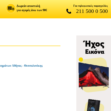
Δωρεάν αποστολή
Για τηλεφωνικές παραγγελίες
211 500 0 500
για αγορές άνω των 90€
τημάτων Αθήνας - Θεσσαλονίκης