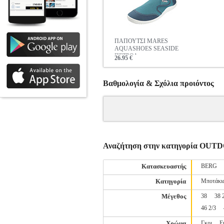
ΠΑΠΟΥΤΣΙ MARES
AQUASHOES SEASIDE
ΠΕΤΡΟΛ
26.95 €
Βαθμολογία & Σχόλια προιόντος
Αναζήτηση στην κατηγορία O
Κατασκευαστής
BERG
Κατηγορία
Μποτάκι
Μέγεθος
38
38 
46 2/3
Χρώμα
Γκρι
Ε