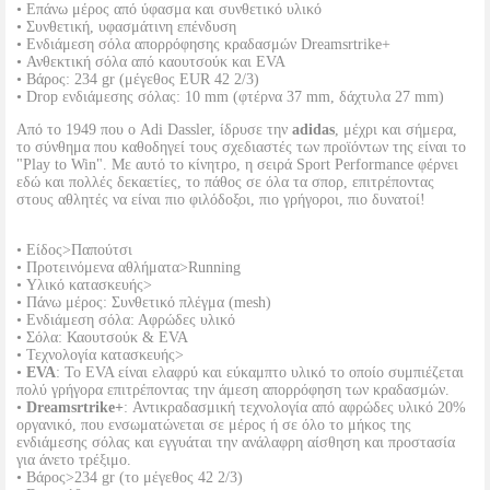
• Επάνω μέρος από ύφασμα και συνθετικό υλικό
• Συνθετική, υφασμάτινη επένδυση
• Ενδιάμεση σόλα απορρόφησης κραδασμών Dreamsrtrike+
• Ανθεκτική σόλα από καουτσούκ και EVA
• Βάρος: 234 gr (μέγεθος EUR 42 2/3)
• Drop ενδιάμεσης σόλας: 10 mm (φτέρνα 37 mm, δάχτυλα 27 mm)
Από το 1949 που ο Adi Dassler, ίδρυσε την
adidas
, μέχρι και σήμερα,
το σύνθημα που καθοδηγεί τους σχεδιαστές των προϊόντων της είναι το
"Play to Win". Με αυτό το κίνητρο, η σειρά Sport Performance φέρνει
εδώ και πολλές δεκαετίες, το πάθος σε όλα τα σπορ, επιτρέποντας
στους αθλητές να είναι πιο φιλόδοξοι, πιο γρήγοροι, πιο δυνατοί!
• Είδος>Παπούτσι
• Προτεινόμενα αθλήματα>Running
• Υλικό κατασκευής>
• Πάνω μέρος: Συνθετικό πλέγμα (mesh)
• Ενδιάμεση σόλα: Αφρώδες υλικό
• Σόλα: Καουτσούκ & EVA
• Τεχνολογία κατασκευής>
•
EVA
: To EVA είναι ελαφρύ και εύκαμπτο υλικό το οποίο συμπιέζεται
πολύ γρήγορα επιτρέποντας την άμεση απορρόφηση των κραδασμών.
•
Dreamsrtrike+
: Αντικραδασμική τεχνολογία από αφρώδες υλικό 20%
οργανικό, που ενσωματώνεται σε μέρος ή σε όλο το μήκος της
ενδιάμεσης σόλας και εγγυάται την ανάλαφρη αίσθηση και προστασία
για άνετο τρέξιμο.
• Βάρος>234 gr (το μέγεθος 42 2/3)