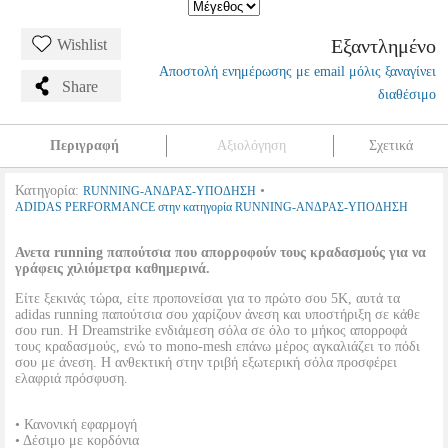
Εξαντλημένο
Wishlist
Αποστολή ενημέρωσης με email μόλις ξαναγίνει
Share
διαθέσιμο
Περιγραφή
Αξιολόγηση
Σχετικά
Κατηγορία:
•
RUNNING-ΑΝΔΡΑΣ-ΥΠΟΔΗΣΗ
ADIDAS PERFORMANCE στην κατηγορία RUNNING-ΑΝΔΡΑΣ-ΥΠΟΔΗΣΗ
Ανετα running παπούτσια που απορροφούν τους κραδασμούς για να
γράφεις χιλιόμετρα καθημερινά.
Είτε ξεκινάς τώρα, είτε προπονείσαι για το πρώτο σου 5K, αυτά τα
adidas running παπούτσια σου χαρίζουν άνεση και υποστήριξη σε κάθε
σου run. Η Dreamstrike ενδιάμεση σόλα σε όλο το μήκος απορροφά
τους κραδασμούς, ενώ το mono-mesh επάνω μέρος αγκαλιάζει το πόδι
σου με άνεση. Η ανθεκτική στην τριβή εξωτερική σόλα προσφέρει
ελαφριά πρόσφυση.
• Κανονική εφαρμογή
• Δέσιμο με κορδόνια