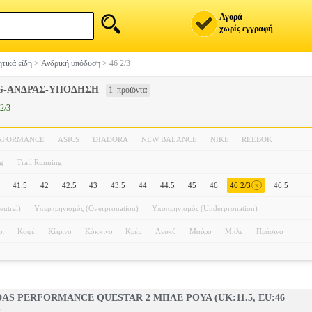
Αγορά
χωρίς εγγραφή
τικά είδη
>
Ανδρική υπόδυση
>
46 2/3
G-ΑΝΔΡΑΣ-ΥΠΟΔΗΣΗ
1 προϊόντα
2/3
ERFORMANCE
ASICS
DIADORA
NEW BALANCE
NIKE
REEBOK
g
Trail Running
x
41.5
42
42.5
43
43.5
44
44.5
45
46
46 2/3
46.5
eutral)
Υπερπρηνισμός (Overpronation)
Υποπρηνισμός (Underpronation)
ρι
Καφέ
Κίτρινο
Κόκκινο
Κρέμ
Λευκό
Μαύρο
Μπλε
Πράσινο
AS PERFORMANCE QUESTAR 2 ΜΠΛΕ ΡΟΥΑ (UK:11.5, EU:46
)