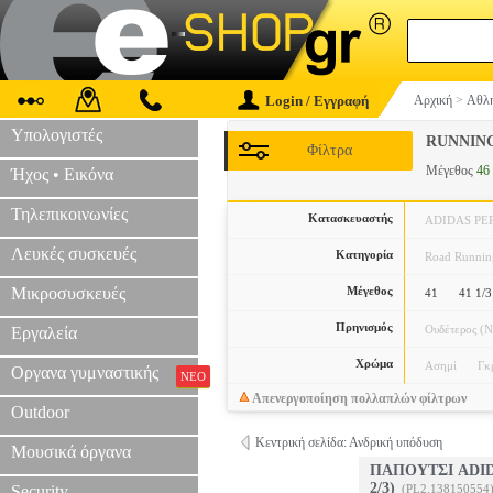
Login / Εγγραφή
Αρχική
>
Αθλη
Υπολογιστές
RUNNIN
Φίλτρα
Μέγεθος
46 
Ήχος • Εικόνα
Τηλεπικοινωνίες
Κατασκευαστής
ADIDAS P
Λευκές συσκευές
Κατηγορία
Road Runnin
Μικροσυσκευές
Μέγεθος
41
41 1/3
Πρηνισμός
Ουδέτερος (N
Εργαλεία
Χρώμα
Ασημί
Γκ
Οργανα γυμναστικής
ΝΕΟ
Απενεργοποίηση πολλαπλών φίλτρων
Outdoor
Κεντρική σελίδα: Ανδρική υπόδυση
Μουσικά όργανα
ΠΑΠΟΥΤΣΙ ADID
2/3)
Security
(PL2.138150554