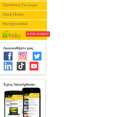
Προτάσεις Για Δώρα
Stock House
Φωτοβολταϊκά
SUPER MARKET