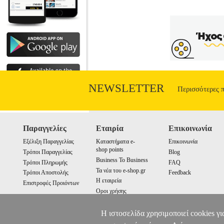
NEWSLETTER
Περισσότερες 
Παραγγελίες
Εταιρία
Επικοινωνία
Εξέλιξη Παραγγελίας
Καταστήματα e-
Επικοινωνία
shop points
Τρόποι Παραγγελίας
Blog
Business To Business
Τρόποι Πληρωμής
FAQ
Τα νέα του e-shop.gr
Τρόποι Αποστολής
Feedback
Η εταιρεία
Επιστροφές Προιόντων
Οροι χρήσης
Cookies
Η ιστοσελίδα χρησιμοποιεί cookies γι