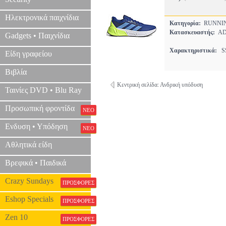
Ηλεκτρονικά παιχνίδια
Κατηγορία:
RUNNI
Κατασκευαστής:
AD
Gadgets • Παιχνίδια
Χαρακτηριστικά:
SS
Είδη γραφείου
Βιβλία
Κεντρική σελίδα: Ανδρική υπόδυση
Ταινίες DVD • Blu Ray
Προσωπική φροντίδα
ΝΕΟ
Ενδυση • Υπόδηση
ΝΕΟ
Αθλητικά είδη
Βρεφικά • Παιδικά
Crazy Sundays
ΠΡΟΣΦΟΡΕΣ
Eshop Specials
ΠΡΟΣΦΟΡΕΣ
Zen 10
ΠΡΟΣΦΟΡΕΣ