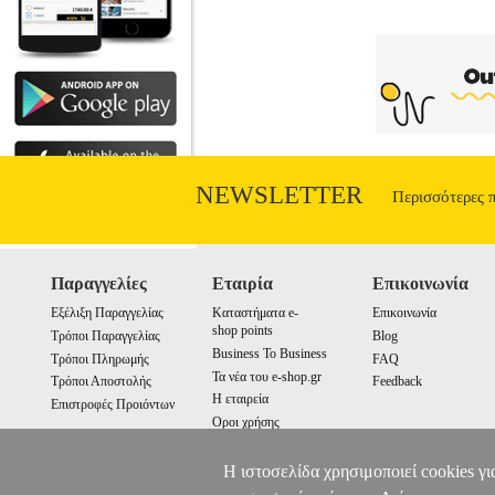
NEWSLETTER
Περισσότερες 
Παραγγελίες
Εταιρία
Επικοινωνία
Εξέλιξη Παραγγελίας
Καταστήματα e-
Επικοινωνία
shop points
Τρόποι Παραγγελίας
Blog
Business To Business
Τρόποι Πληρωμής
FAQ
Τα νέα του e-shop.gr
Τρόποι Αποστολής
Feedback
Η εταιρεία
Επιστροφές Προιόντων
Οροι χρήσης
Cookies
Η ιστοσελίδα χρησιμοποιεί cookies γι