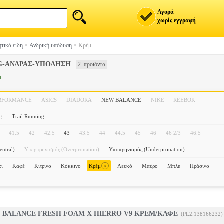
Αγορά
χωρίς εγγραφή
τικά είδη
>
Ανδρική υπόδυση
>
Κρέμ
G-ΑΝΔΡΑΣ-ΥΠΟΔΗΣΗ
2 προϊόντα
μ
ERFORMANCE
ASICS
DIADORA
NEW BALANCE
NIKE
REEBOK
g
Trail Running
41.5
42
42.5
43
43.5
44
44.5
45
46
46 2/3
46.5
eutral)
Υπερπρηνισμός (Overpronation)
Υποπρηνισμός (Underpronation)
x
ρι
Καφέ
Κίτρινο
Κόκκινο
Κρέμ
Λευκό
Μαύρο
Μπλε
Πράσινο
 BALANCE FRESH FOAM X HIERRO V9 ΚΡΕΜ/ΚΑΦΕ
(PL2.138166232)