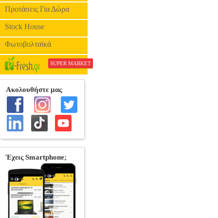
Προτάσεις Για Δώρα
Stock House
Φωτοβολταϊκά
SUPER MARKET