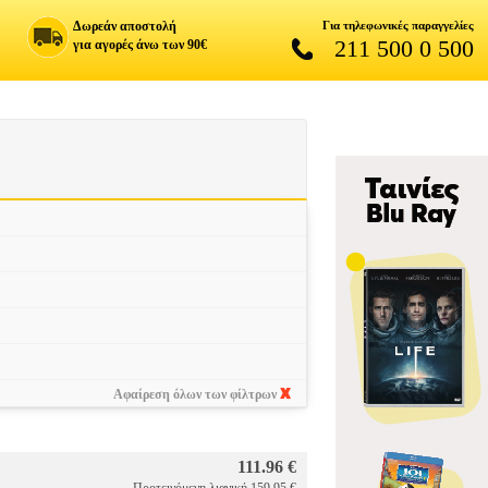
Δωρεάν αποστολή
Για τηλεφωνικές παραγγελίες
211 500 0 500
για αγορές άνω των 90€
Αφαίρεση όλων των φίλτρων
111.96 €