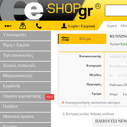
Login / Εγγραφή
Αρχική
>
Αθλη
Υπολογιστές
RUNNIN
Φίλτρα
Χρώμα
Κρέ
Ήχος • Εικόνα
Τηλεπικοινωνίες
Κατασκευαστής
ADIDAS P
Λευκές συσκευές
Κατηγορία
Road Runnin
Μικροσυσκευές
Μέγεθος
41
41 1/3
Πρηνισμός
Ουδέτερος (N
Εργαλεία
Χρώμα
Ασημί
Γκ
Οργανα γυμναστικής
ΝΕΟ
Απενεργοποίηση πολλαπλών φίλτρων
Outdoor
Κεντρική σελίδα: Ανδρική υπόδυση
Μουσικά όργανα
ΠΑΠΟΥΤΣΙ NEW
Security