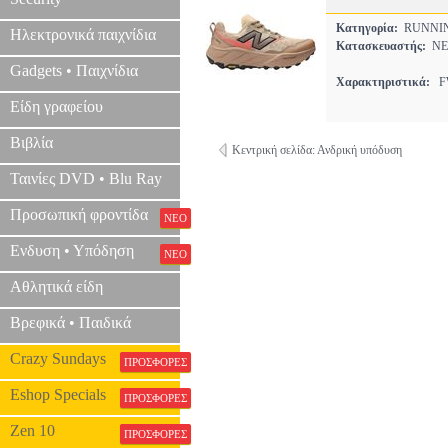
Κατηγορία:
RUNNI
Ηλεκτρονικά παιχνίδια
Κατασκευαστής:
NE
Gadgets • Παιχνίδια
Χαρακτηριστικά:
FW
Είδη γραφείου
Βιβλία
Κεντρική σελίδα: Ανδρική υπόδυση
Ταινίες DVD • Blu Ray
Προσωπική φροντίδα
ΝΕΟ
Ενδυση • Υπόδηση
ΝΕΟ
Αθλητικά είδη
Βρεφικά • Παιδικά
Crazy Sundays
ΠΡΟΣΦΟΡΕΣ
Eshop Specials
ΠΡΟΣΦΟΡΕΣ
Zen 10
ΠΡΟΣΦΟΡΕΣ