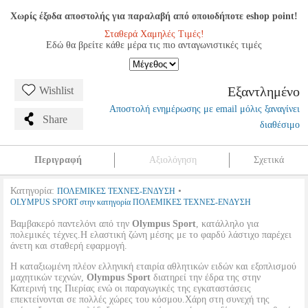
Χωρίς έξοδα αποστολής για παραλαβή από οποιοδήποτε eshop point!
Σταθερά Χαμηλές Τιμές!
Εδώ θα βρείτε κάθε μέρα τις πιο ανταγωνιστικές τιμές
Εξαντλημένο
Wishlist
Αποστολή ενημέρωσης με email μόλις ξαναγίνει
Share
διαθέσιμο
Περιγραφή
Αξιολόγηση
Σχετικά
Κατηγορία:
•
ΠΟΛΕΜΙΚΕΣ ΤΕΧΝΕΣ-ΕΝΔΥΣΗ
OLYMPUS SPORT στην κατηγορία ΠΟΛΕΜΙΚΕΣ ΤΕΧΝΕΣ-ΕΝΔΥΣΗ
Βαμβακερό παντελόνι από την
Olympus Sport
, κατάλληλο για
πολεμικές τέχνες.Η ελαστική ζώνη μέσης με το φαρδύ λάστιχο παρέχει
άνετη και σταθερή εφαρμογή.
Η καταξιωμένη πλέον ελληνική εταιρία αθλητικών ειδών και εξοπλισμού
μαχητικών τεχνών,
Olympus Sport
διατηρεί την έδρα της στην
Κατερινή της Πιερίας ενώ οι παραγωγικές της εγκαταστάσεις
επεκτείνονται σε πολλές χώρες του κόσμου.Χάρη στη συνεχή της