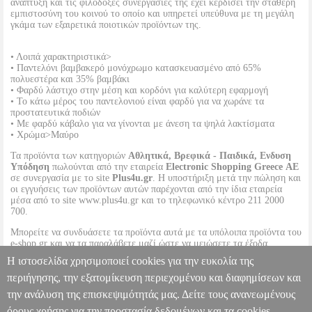
ανάπτυξη και τις φιλόδοξες συνεργασίες της έχει κερδίσει την σταθερή
εμπιστοσύνη του κοινού το οποίο και υπηρετεί υπεύθυνα με τη μεγάλη
γκάμα των εξαιρετικά ποιοτικών προϊόντων της.
• Λοιπά χαρακτηριστικά>
• Παντελόνι βαμβακερό μονόχρωμο κατασκευασμένο από 65%
πολυεστέρα και 35% βαμβάκι
• Φαρδύ λάστιχο στην μέση και κορδόνι για καλύτερη εφαρμογή
• Το κάτω μέρος του παντελονιού είναι φαρδύ για να χωράνε τα
προστατευτικά ποδιών
• Με φαρδύ κάβαλο για να γίνονται με άνεση τα ψηλά λακτίσματα
• Χρώμα>Μαύρο
Τα προϊόντα των κατηγοριών
Αθλητικά, Βρεφικά - Παιδικά, Ενδυση
Υπόδηση
πωλούνται από την εταιρεία
Electronic Shopping Greece ΑΕ
σε συνεργασία με το site
Plus4u.gr
. Η υποστήριξη μετά την πώληση και
οι εγγυήσεις των προϊόντων αυτών παρέχονται από την ίδια εταιρεία
μέσα από το site www.plus4u.gr και το τηλεφωνικό κέντρο 211 2000
700.
Μπορείτε να συνδυάσετε τα προϊόντα αυτά με τα υπόλοιπα προϊόντα του
e-shop.gr και να τα παραλάβετε μαζί ώστε να μειώσετε τα έξοδα
αποστολής. Μπορείτε επίσης να παραλάβετε από οποιοδήποτε eshop
Η ιστοσελίδα χρησιμοποιεί cookies για την ευκολία της
point με μηδενικά έξοδα αποστολής ανεξαρτήτως ύψους παραγγελίας!
περιήγησης, την εξατομίκευση περιεχομένου και διαφημίσεων και
την ανάλυση της επισκεψιμότητάς μας. Δείτε τους ανανεωμένους
ΠΑΝΤΕΛΟΝΙ OLYMPUS COTTON ΜΑΥΡΟ (190 CM)
PL2.138029754
PL2.138029754
OLYMPUS SPORT
OLYMPUS
όρους χρήσης για την προστασία δεδομένων και τα cookies.