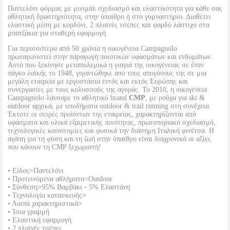
Παντελόνι φόρμας με μινιμάλ σχεδιασμό και ελαστικότητα για κάθε σας
αθλητική δραστηριότητα, στην ύπαιθρο ή στο γυμναστήριο. Διαθέτει
ελαστική μέση με κορδόνι, 2 πλαϊνές τσέπες και φαρδύ λάστιχο στα
μπατζάκια για σταθερή εφαρμογή.
Για περισσότερα από 50 χρόνια η οικογένεια Campagnolo
πρωταγωνιστεί στην παραγωγή ποιοτικών υφασμάτων και ενδυμάτων.
Αυτό που ξεκίνησε μεταπολεμικά η γιαγιά της οικογένειας σε έναν
πάγκο λαϊκής το 1948, γιγαντώθηκε από τους απογόνους της σε μια
μεγάλη εταιρεία με εργοστάσια εντός και εκτός Ευρώπης και
συνεργασίες με τους κολοσσούς της αγοράς. Το 2010, η οικογένεια
Campagnolo λάνσαρε το αθλητικό brand
CMP
, με ρούχα για ski &
outdoor αρχικά, με υποδήματα outdoor & trail running στη συνέχεια.
Έκτοτε οι σειρές προϊόντων της εταιρείας, χαρακτηρίζονται από
υφάσματα και υλικά εξαιρετικής ποιότητας, πρωτοποριακό σχεδιασμό,
τεχνολογικές καινοτομίες και φυσικά την διάσημη Ιταλική φινέτσα. Η
αγάπη για τη φύση και τη ζωή στην ύπαιθρο είναι διαχρονικά οι αξίες
που κάνουν τη CMP ξεχωριστή!
• Είδος>Παντελόνι
• Προτεινόμενα αθλήματα>Outdoor
• Σύνθεση>95% Βαμβάκι - 5% Ελαστάνη
• Τεχνολογία κατασκευής>
• Λοιπά χαρακτηριστικά>
• Ίσια γραμμή
• Ελαστική εφαρμογή
• 2 πλαϊνές τσέπες