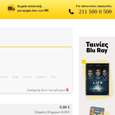
Δωρεάν αποστολή
Για τηλεφωνικές παραγγελίες
211 500 0 500
για αγορές άνω των 90€
ορντό
Μωβ
Πετρόλ
Πράσινο
Ροζ
Αφαίρεση όλων των φίλτρων
9.00 €
Ελάχιστη 30 ημερών 45.00 €