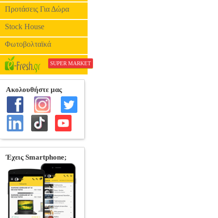
Προτάσεις Για Δώρα
Stock House
Φωτοβολταϊκά
SUPER MARKET