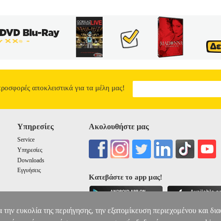
προσφορές αποκλειστικά για τα μέλη μας!
Υπηρεσίες
Ακολουθήστε μας
Service
Υπηρεσίες
Downloads
Εγγυήσεις
Κατεβάστε το app μας!
α την ευκολία της περιήγησης, την εξατομίκευση περιεχομένου και δι