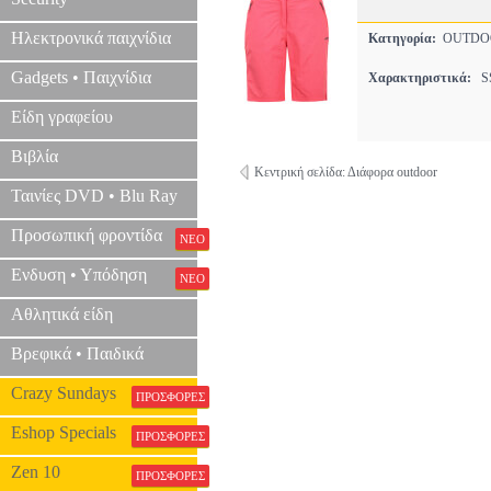
Ηλεκτρονικά παιχνίδια
Κατηγορία:
OUTDO
Gadgets • Παιχνίδια
Χαρακτηριστικά:
SS
Είδη γραφείου
Βιβλία
Κεντρική σελίδα: Διάφορα outdoor
Ταινίες DVD • Blu Ray
Προσωπική φροντίδα
ΝΕΟ
Ενδυση • Υπόδηση
ΝΕΟ
Αθλητικά είδη
Βρεφικά • Παιδικά
Crazy Sundays
ΠΡΟΣΦΟΡΕΣ
Eshop Specials
ΠΡΟΣΦΟΡΕΣ
Zen 10
ΠΡΟΣΦΟΡΕΣ