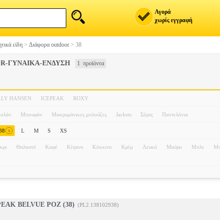
Αγορά
χωρίς εγγραφή
τικά είδη
>
Διάφορα outdoor
>
38
R-ΓΥΝΑΙΚΑ-ΕΝΔΥΣΗ
1 προϊόντα
LLY HANSEN
ICEPEAK
ROXY
ολάν
Μπουφάν
Μακρυμάνικες μπλούζες
Jackets
Σόρτς
Παντελόνια
x
38
L
M
S
XS
κρι
Θαλασσί
Καφέ
Κίτρινο
Κόκκινο
Κρέμ
Λευκό
Μαύρο
Μπλε
Μπ
EAK BELVUE ΡΟΖ (38)
(PL2.138102938)