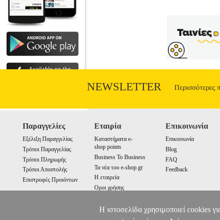
NEWSLETTER
Περισσότερες 
Παραγγελίες
Εταιρία
Επικοινωνία
Εξέλιξη Παραγγελίας
Καταστήματα e-
Επικοινωνία
shop points
Τρόποι Παραγγελίας
Blog
Business To Business
Τρόποι Πληρωμής
FAQ
Τα νέα του e-shop.gr
Τρόποι Αποστολής
Feedback
Η εταιρεία
Επιστροφές Προιόντων
Οροι χρήσης
Cookies
Η ιστοσελίδα χρησιμοποιεί cookies γι