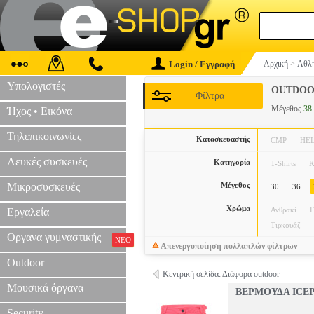
Login / Εγγραφή
Αρχική
>
Αθλη
Υπολογιστές
OUTDOO
Φίλτρα
Μέγεθος
38
Ήχος • Εικόνα
Τηλεπικοινωνίες
Κατασκευαστής
CMP
HE
Λευκές συσκευές
Κατηγορία
T-Shirts
Κ
Μικροσυσκευές
Μέγεθος
30
36
Χρώμα
Ανθρακί
Γ
Εργαλεία
Τιρκουάζ
Οργανα γυμναστικής
ΝΕΟ
Απενεργοποίηση πολλαπλών φίλτρων
Outdoor
Κεντρική σελίδα: Διάφορα outdoor
Μουσικά όργανα
ΒΕΡΜΟΥΔΑ ICEP
Security