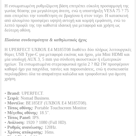
Η ενσωματωμένη ρυθμιζόμενη βάση επιτρέπει εύκολη προσαρμογή της
γωνίας θέασης για μεγαλύτερη άνεση, ενώ η υποστήριξη VESA 75 ? 75
mm επιτρέπει την τοποθέτηση σε βραχίονα ή στον τοίχο. Η κατασκευή
από αλουμίνιο προσφέρει υψηλή αντοχή και κομψή εμφάνιση, ενώ το
λεπτό προφίλ της την καθιστά ιδανική για μεταφορά και χρήση ως
δεύτερη οθόνη.
Πλούσια συνδεσιμότητα & καθηλωτικός ήχος
Η UPERFECT UXBOX E4 M185T08 διαθέτει δύο πλήρως λειτουργικές
θύρες USB Type-C για μεταφορά εικόνας και ήχου, μία Mini HDMI και
μία υποδοχή AUX 3, 5 mm για σύνδεση ακουστικών ή εξωτερικών
ηχείων. Τα ενσωματωμένα στερεοφωνικά ηχεία 2 ? 8Ω 1W προσφέρουν
καθαρό ήχο για παιχνίδια, ταινίες και παρουσιάσεις, ενώ η συσκευασία
περιλαμβάνει όλα τα απαραίτητα καλώδια και τροφοδοτικό για άμεση
χρήση.
•
Brand:
UPERFECT.
•
Σειρά:
Nomad Business.
•
Μοντέλο:
BE185EF (UXBOX E4 M185T08).
•
Τύπος οθόνης:
Portable Touchscreen Monitor.
•
Μέγεθος οθόνης:
18.5".
•
Τύπος Panel:
IPS.
•
Ανάλυση:
1920 ? 1080 (Full HD).
•
Ρυθμός ανανέωσης:
120Hz.
•
Χρόνος απόκρισης:
16ms.