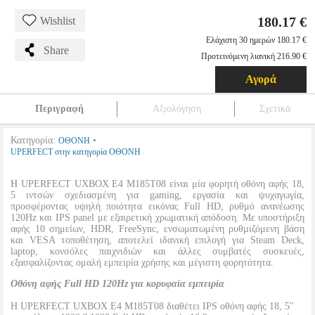
180.17 €
Wishlist
Ελάχιστη 30 ημερών 180.17 €
Share
Προτεινόμενη λιανική 216.90 €
Αγορά
Περιγραφή
Αξιολόγηση
Σχετικά
Κατηγορία:
•
ΟΘΟΝΗ
UPERFECT στην κατηγορία ΟΘΟΝΗ
Η UPERFECT UXBOX E4 M185T08 είναι μία φορητή οθόνη αφής 18,
5 ιντσών σχεδιασμένη για gaming, εργασία και ψυχαγωγία,
προσφέροντας υψηλή ποιότητα εικόνας Full HD, ρυθμό ανανέωσης
120Hz και IPS panel με εξαιρετική χρωματική απόδοση. Με υποστήριξη
αφής 10 σημείων, HDR, FreeSync, ενσωματωμένη ρυθμιζόμενη βάση
και VESA τοποθέτηση, αποτελεί ιδανική επιλογή για Steam Deck,
laptop, κονσόλες παιχνιδιών και άλλες συμβατές συσκευές,
εξασφαλίζοντας ομαλή εμπειρία χρήσης και μέγιστη φορητότητα.
Οθόνη αφής Full HD 120Hz για κορυφαία εμπειρία
Η UPERFECT UXBOX E4 M185T08 διαθέτει IPS οθόνη αφής 18, 5"