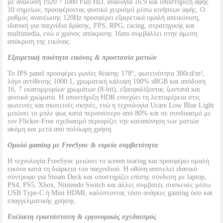
με ανάλυση 1920 ? 1080 Full HD, αναλογία 16:9 και υποστήριξη αφής
10 σημείων, προσφέροντας φυσικό χειρισμό μέσω κινήσεων αφής. Ο
ρυθμός ανανέωσης 120Hz προσφέρει εξαιρετικά ομαλή απεικόνιση,
ιδανική για παιχνίδια δράσης, FPS, RPG, racing, στρατηγικής και
multimedia, ενώ ο χρόνος απόκρισης 16ms συμβάλλει στην άμεση
απόκριση της εικόνας.
Εξαιρετική ποιότητα εικόνας & προστασία ματιών
Το IPS panel προσφέρει γωνίες θέασης 178°, φωτεινότητα 300cd/m²,
λόγο αντίθεσης 1000:1, χρωματική κάλυψη 100% sRGB και απόδοση
16, 7 εκατομμυρίων χρωμάτων (8-bit), εξασφαλίζοντας ζωντανά και
φυσικά χρώματα. Η υποστήριξη HDR ενισχύει τη λεπτομέρεια στις
φωτεινές και σκοτεινές σκηνές, ενώ η τεχνολογία Ucare Low Blue Light
μειώνει το μπλε φως κατά περισσότερο από 80% και σε συνδυασμό με
τον Flicker-Free σχεδιασμό περιορίζει την καταπόνηση των ματιών
ακόμη και μετά από πολύωρη χρήση.
Ομαλό gaming με FreeSync & ευρεία συμβατότητα
Η τεχνολογία FreeSync μειώνει το screen tearing και προσφέρει ομαλή
εικόνα κατά τη διάρκεια του παιχνιδιού. Η οθόνη αποτελεί ιδανικό
σύντροφο για Steam Deck και υποστηρίζει επίσης σύνδεση με laptop,
PS4, PS5, Xbox, Nintendo Switch και άλλες συμβατές συσκευές μέσω
USB Type-C ή Mini HDMI, καλύπτοντας τόσο ανάγκες gaming όσο και
επαγγελματικής χρήσης.
Ευέλικτη εγκατάσταση & εργονομικός σχεδιασμός