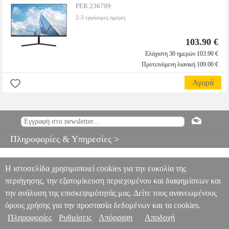
PER.236709
2-3 εργάσιμες ημέρες
103.90 €
Ελάχιστη 30 ημερών 103.90 €
Προτεινόμενη λιανική 109.00 €
Αγορά
Πληροφορίες & Υπηρεσίες >
Η ιστοσελίδα χρησιμοποιεί cookies για την ευκολία της
περιήγησης, την εξατομίκευση περιεχομένου και διαφημίσεων και
την ανάλυση της επισκεψιμότητάς μας. Δείτε τους ανανεωμένους
όρους χρήσης για την προστασία δεδομένων και τα cookies.
Πληροφορίες
Ρυθμίσεις
Απόρριψη
Αποδοχή