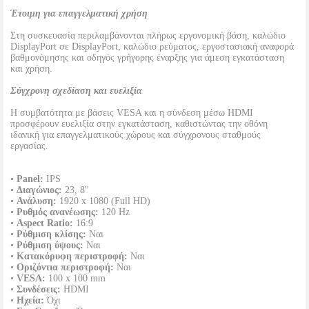
Έτοιμη για επαγγελματική χρήση
Στη συσκευασία περιλαμβάνονται πλήρως εργονομική βάση, καλώδιο
DisplayPort σε DisplayPort, καλώδιο ρεύματος, εργοστασιακή αναφορά
βαθμονόμησης και οδηγός γρήγορης έναρξης για άμεση εγκατάσταση
και χρήση.
Σύγχρονη σχεδίαση και ευελιξία
Η συμβατότητα με βάσεις VESA και η σύνδεση μέσω HDMI
προσφέρουν ευελιξία στην εγκατάσταση, καθιστώντας την οθόνη
ιδανική για επαγγελματικούς χώρους και σύγχρονους σταθμούς
εργασίας.
•
Panel:
IPS
•
Διαγώνιος:
23, 8"
•
Ανάλυση:
1920 x 1080 (Full HD)
•
Ρυθμός ανανέωσης:
120 Hz
•
Aspect Ratio:
16:9
•
Ρύθμιση κλίσης:
Ναι
•
Ρύθμιση ύψους:
Ναι
•
Κατακόρυφη περιστροφή:
Ναι
•
Οριζόντια περιστροφή:
Ναι
•
VESA:
100 x 100 mm
•
Συνδέσεις:
HDMI
•
Ηχεία:
Όχι