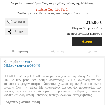
Δωρεάν αποστολή σε όλες τις μεγάλες πόλεις της Ελλάδας!
Σταθερά Χαμηλές Τιμές!
Εδώ θα βρείτε κάθε μέρα τις πιο ανταγωνιστικές τιμές
215.00 €
Wishlist
Ελάχιστη 30 ημερών 215 €
Share
Προτεινόμενη λιανική 269.00 €
Αγορά
Περιγραφή
Αξιολόγηση
Σχετικά
Κατηγορία:
•
ΟΘΟΝΗ
DELL στην κατηγορία ΟΘΟΝΗ
Η Dell UltraSharp U2424H είναι μια επαγγελματική οθόνη 23, 8" Full
HD με IPS panel και ρυθμό ανανέωσης 120Hz, σχεδιασμένη για
κορυφαία παραγωγικότητα, εξαιρετική χρωματική ακρίβεια και άνετη
εργασία όλη την ημέρα. Με προηγμένες λειτουργίες προστασίας των
ματιών, εργονομικό σχεδιασμό και premium αισθητική, αποτελεί
ιδανική επιλογή για δημιουργούς περιεχομένου και επαγγελματίες.
Απαράμιλλη οπτική άνεση