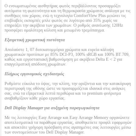
Ο ενσωματωμένος αισθητήρας φωτός περιβάλλοντος προσαρμόζει
αυτόματα τη φωτεινότητα και τη θερμοκρασία χρώματος ανάλογα με τις
συνθήκες του χώρου, ενώ η τεχνολογία ComfortView Plus μειώνει τις
επιβλαβείς εκπομπές μπλε φωτός σε λιγότερο από 35% χωρίς να
επηρεάζει την ακρίβεια των χρωμάτων. Ο ρυθμός ανανέωσης 120Hz
προσφέρει ομαλότερη κύλιση και μειωμένο τρεμόπαιγμα.
Εξαιρετική χρωματική πιστότητα
Απολαύστε 1, 07 δισεκατομμύρια χρώματα και ευρεία κάλυψη
χρωματικών προτύπων με 85% DCI-P3, 100% sRGB και 100% BT.709,
καθώς και εργοστασιακή βαθμονόμηση με ακρίβεια Delta E < 2 για
επαγγελματική απόδοση χρωμάτων.
Πλήρως εργονομικός σχεδιασμός
Ρυθμίστε εύκολα το ύψος, την κλίση, την οριζόντια και την κατακόρυφη
περιστροφή της οθόνης ώστε να προσαρμόζεται ιδανικά στις ανάγκες
σας, ενώ τα εξαιρετικά λεπτά περιθώρια και το premium φινίρισμα
αναβαθμίζουν κάθε χώρο εργασίας.
Dell Display Manager για αυξημένη παραγωγικότητα
Με τις λειτουργίες Easy Arrange και Easy Arrange Memory οργανώνετε
αποτελεσματικά τα παράθυρα εργασίας, αποθηκεύετε προφίλ εφαρμογών
και αποκτάτε γρήγορη πρόσβαση στις αγαπημένες σας λειτουργίες μέσω
των συντομεύσεων του Dell Display Manager.