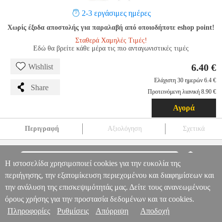
2-3 εργάσιμες ημέρες
Χωρίς έξοδα αποστολής για παραλαβή από οποιοδήποτε eshop point!
Σταθερά Χαμηλές Τιμές!
Εδώ θα βρείτε κάθε μέρα τις πιο ανταγωνιστικές τιμές
6.40 €
Wishlist
Ελάχιστη 30 ημερών 6.4 €
Share
Προτεινόμενη λιανική 8.90 €
Αγορά
Περιγραφή
Αξιολόγηση
Σχετικά
NEDIS CSGL02000BK50 SMA CABLE SMA MALE - SMA
MALE 50OHM 5.00M BLACK
PER.266856
PER.266856
NEDIS
Η ιστοσελίδα χρησιμοποιεί cookies για την ευκολία της
NEDIS
WIRELESS
NEDIS CSGL02000BK50 SMA CABLE SMA
Πληροφορίες & Υπηρεσίες >
περιήγησης, την εξατομίκευση περιεχομένου και διαφημίσεων και
MALE - SMA MALE 50OHM 5.00M BLACK
6.40
την ανάλυση της επισκεψιμότητάς μας. Δείτε τους ανανεωμένους
όρους χρήσης για την προστασία δεδομένων και τα cookies.
Πληροφορίες
Ρυθμίσεις
Απόρριψη
Αποδοχή