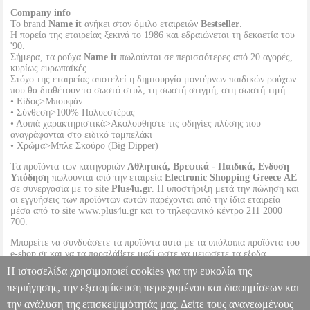
Company info
Το brand
Name it
ανήκει στον όμιλο εταιρειών
Bestseller
.
Η πορεία της εταιρείας ξεκινά το 1986 και εδραιώνεται τη δεκαετία του
'90.
Σήμερα, τα ρούχα
Name it
πωλούνται σε περισσότερες από 20 αγορές,
κυρίως ευρωπαϊκές.
Στόχο της εταιρείας αποτελεί η δημιουργία μοντέρνων παιδικών ρούχων
που θα διαθέτουν το σωστό στυλ, τη σωστή στιγμή, στη σωστή τιμή.
• Είδος>Μπουφάν
• Σύνθεση>100% Πολυεστέρας
• Λοιπά χαρακτηριστικά>Ακολουθήστε τις οδηγίες πλύσης που
αναγράφονται στο ειδικό ταμπελάκι
• Χρώμα>Μπλε Σκούρο (Big Dipper)
Τα προϊόντα των κατηγοριών
Αθλητικά, Βρεφικά - Παιδικά, Ενδυση
Υπόδηση
πωλούνται από την εταιρεία
Electronic Shopping Greece ΑΕ
σε συνεργασία με το site
Plus4u.gr
. Η υποστήριξη μετά την πώληση και
οι εγγυήσεις των προϊόντων αυτών παρέχονται από την ίδια εταιρεία
μέσα από το site www.plus4u.gr και το τηλεφωνικό κέντρο 211 2000
700.
Μπορείτε να συνδυάσετε τα προϊόντα αυτά με τα υπόλοιπα προϊόντα του
e-shop.gr και να τα παραλάβετε μαζί ώστε να μειώσετε τα έξοδα
αποστολής. Μπορείτε επίσης να παραλάβετε από οποιοδήποτε eshop
Η ιστοσελίδα χρησιμοποιεί cookies για την ευκολία της
point με μηδενικά έξοδα αποστολής ανεξαρτήτως ύψους παραγγελίας!
περιήγησης, την εξατομίκευση περιεχομένου και διαφημίσεων και
την ανάλυση της επισκεψιμότητάς μας. Δείτε τους ανανεωμένους
ΜΠΟΥΦΑΝ NAME IT 13226963 NMMMAX ΣΚΟΥΡΟ ΜΠΛΕ (92