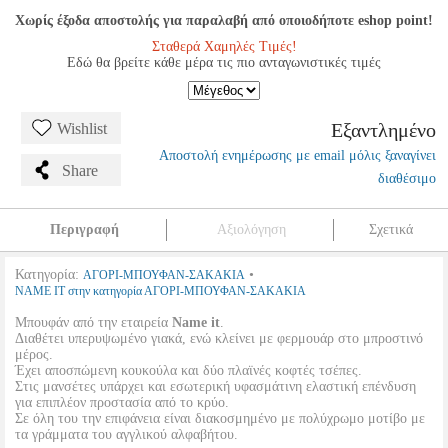
Χωρίς έξοδα αποστολής για παραλαβή από οποιοδήποτε eshop point!
Σταθερά Χαμηλές Τιμές!
Εδώ θα βρείτε κάθε μέρα τις πιο ανταγωνιστικές τιμές
Εξαντλημένο
Wishlist
Αποστολή ενημέρωσης με email μόλις ξαναγίνει
Share
διαθέσιμο
Περιγραφή
Αξιολόγηση
Σχετικά
Κατηγορία:
•
ΑΓΟΡΙ-ΜΠΟΥΦΑΝ-ΣΑΚΑΚΙΑ
NAME IT στην κατηγορία ΑΓΟΡΙ-ΜΠΟΥΦΑΝ-ΣΑΚΑΚΙΑ
Μπουφάν από την εταιρεία
Name it
.
Διαθέτει υπερυψωμένο γιακά, ενώ κλείνει με φερμουάρ στο μπροστινό
μέρος.
Έχει αποσπώμενη κουκούλα και δύο πλαϊνές κοφτές τσέπες.
Στις μανσέτες υπάρχει και εσωτερική υφασμάτινη ελαστική επένδυση
για επιπλέον προστασία από το κρύο.
Σε όλη του την επιφάνεια είναι διακοσμημένο με πολύχρωμο μοτίβο με
τα γράμματα του αγγλικού αλφαβήτου.