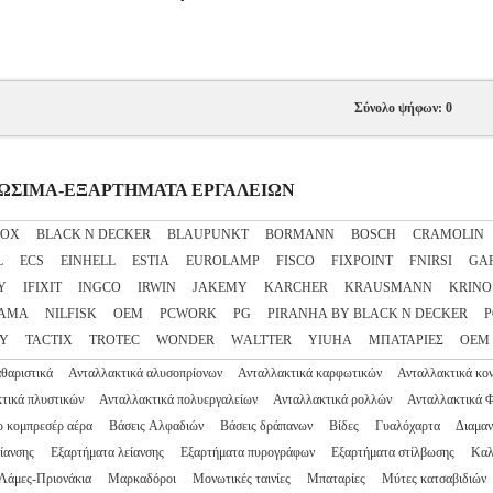
Σύνολο ψήφων: 0
ΝΑΛΩΣΙΜΑ-ΕΞΑΡΤΗΜΑΤΑ ΕΡΓΑΛΕΙΩΝ
NOX
BLACK N DECKER
BLAUPUNKT
BORMANN
BOSCH
CRAMOLIN
L
ECS
EINHELL
ESTIA
EUROLAMP
FISCO
FIXPOINT
FNIRSI
GA
Y
IFIXIT
INGCO
IRWIN
JAKEMY
KARCHER
KRAUSMANN
KRINO
AMA
NILFISK
OEM
PCWORK
PG
PIRANHA BY BLACK N DECKER
P
EY
TACTIX
TROTEC
WONDER
WΑLTTER
YIUHA
ΜΠΑΤΑΡΙΕΣ
ΟΕΜ
θαριστικά
Ανταλλακτικά αλυσοπρίονων
Ανταλλακτικά καρφωτικών
Ανταλλακτικά κο
τικά πλυστικών
Ανταλλακτικά πολυεργαλείων
Ανταλλακτικά ρολλών
Ανταλλακτικά 
 κομπρεσέρ αέρα
Βάσεις Αλφαδιών
Βάσεις δράπανων
Βίδες
Γυαλόχαρτα
Διαμαν
είανσης
Εξαρτήματα λείανσης
Εξαρτήματα πυρογράφων
Εξαρτήματα στίλβωσης
Καλ
Λάμες-Πριονάκια
Μαρκαδόροι
Μονωτικές ταινίες
Μπαταρίες
Μύτες κατσαβιδιών