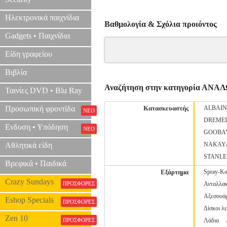
Ηλεκτρονικά παιχνίδια
Βαθμολογία & Σχόλια προιόντος
Gadgets • Παιχνίδια
Είδη γραφείου
Βιβλία
Αναζήτηση στην κατηγορία Α
Ταινίες DVD • Blu Ray
Προσωπική φροντίδα
Κατασκευαστής
ALBAI
ΝΕΟ
DREME
Ενδυση • Υπόδηση
ΝΕΟ
GOOBA
Αθλητικά είδη
NAKAY
STANL
Βρεφικά • Παιδικά
Εξάρτημα
Spray-Κα
Crazy Sundays
ΠΡΟΣΦΟΡΕΣ
Ανταλλακ
Αξεσουάρ
Eshop Specials
ΠΡΟΣΦΟΡΕΣ
Δίσκοι λ
Zen 10
ΠΡΟΣΦΟΡΕΣ
Λάδια