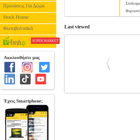
Σύνδεσμο
Προτάσεις Για Δώρα
Φορτιστέ
Stock House
Last viewed
Φωτοβολταϊκά
SUPER MARKET
ΜΠΑΤΑΡΙΑ KARCHER 36/25 36V 2.
Ε