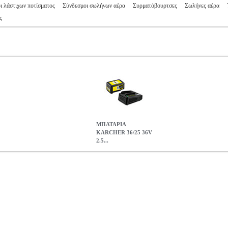
ι λάστιχων ποτίσματος
Σύνδεσμοι σωλήνων αέρα
Συρματόβουρτσες
Σωλήνες αέρα
ς
ΜΠΑΤΑΡΙΑ
KARCHER 36/25 36V
2.5...
5AH LI-ION 2.445-064.0
TLS.210368
TLS.210368
KARCHER
K
ΡΓΑΛΕΙΩΝ
ΜΠΑΤΑΡΙΑ KARCHER 36/25 36V 2.5AH LI-ION 2.44
169.90