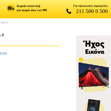
Δωρεάν αποστολή
Για τηλεφωνικές παραγγελίες
211 500 0 500
για αγορές άνω των 90€
-064.0
.0
ΛΕΙΩΝ