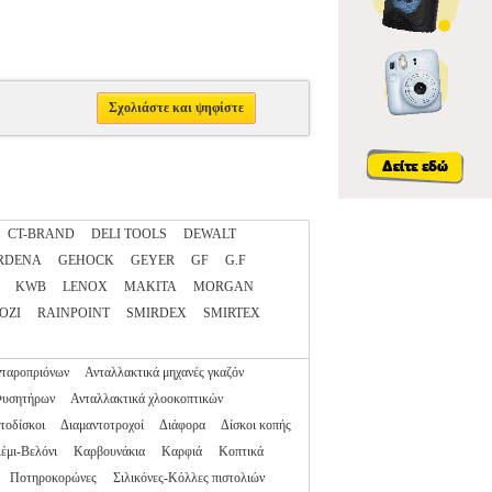
Σχολιάστε και ψηφίστε
CT-BRAND
DELI TOOLS
DEWALT
RDENA
GEHOCK
GEYER
GF
G.F
KWB
LENOX
MAKITA
MORGAN
OZI
RAINPOINT
SMIRDEX
SMIRTEX
νταροπριόνων
Ανταλλακτικά μηχανές γκαζόν
Φυσητήρων
Ανταλλακτικά χλοοκοπτικών
τοδίσκοι
Διαμαντοτροχοί
Διάφορα
Δίσκοι κοπής
έμι-Βελόνι
Καρβουνάκια
Καρφιά
Κοπτικά
Ποτηροκορώνες
Σιλικόνες-Κόλλες πιστολιών