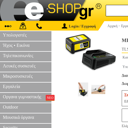
Login / Εγγραφή
Αρχική
>
Εργα
Υπολογιστές
ΜΠ
Ήχος • Εικόνα
TLS
Τηλεπικοινωνίες
Κατ
Λευκές συσκευές
Υπο
Δια
Μικροσυσκευές
Δωρ
Εργαλεία
Σ
Οργανα γυμναστικής
ΝΕΟ
Εδ
Outdoor
Μουσικά όργανα
Ελάχ
Security