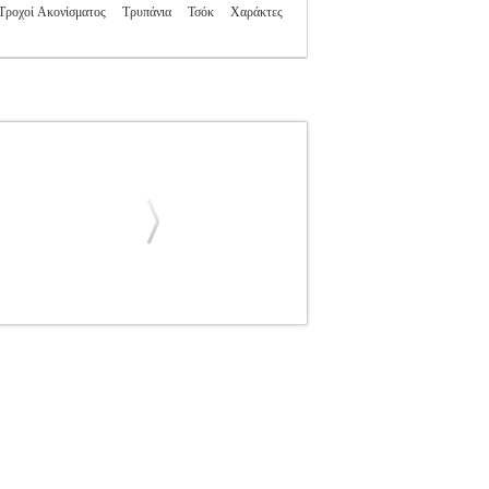
Τροχοί Ακονίσματος
Τρυπάνια
Τσόκ
Χαράκτες
ARCHER
ΑΝΑΛΩΣΙΜΑ-ΕΞΑΡΤΗΜΑΤΑ
5-064.0