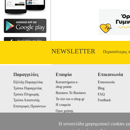
NEWSLETTER
Περισσότερες 
Παραγγελίες
Εταιρία
Επικοινωνία
Εξέλιξη Παραγγελίας
Καταστήματα e-
Επικοινωνία
shop points
Τρόποι Παραγγελίας
Blog
Business To Business
Τρόποι Πληρωμής
FAQ
Τα νέα του e-shop.gr
Τρόποι Αποστολής
Feedback
Η εταιρεία
Επιστροφές Προιόντων
Οροι χρήσης
Cookies
Η ιστοσελίδα χρησιμοποιεί cookies γι