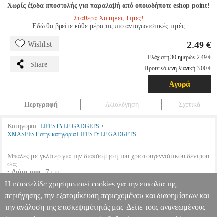
Χωρίς έξοδα αποστολής για παραλαβή από οποιοδήποτε eshop point!
Σταθερά Χαμηλές Τιμές!
Εδώ θα βρείτε κάθε μέρα τις πιο ανταγωνιστικές τιμές
2.49 €
Wishlist
Ελάχιστη 30 ημερών 2.49 €
Share
Προτεινόμενη λιανική 3.00 €
Αγορά
Περιγραφή
Αξιολόγηση
Σχετικά
Κατηγορία:
•
LIFESTYLE GADGETS
XMASFEST στην κατηγορία LIFESTYLE GADGETS
Μπάλες με γκλίτερ για την διακόσμηση του χριστουγεννιάτικου δέντρου
σας.
•
Διάμετρος:
7 cm.
•
Τεμάχια:
6 τμχ.
Η ιστοσελίδα χρησιμοποιεί cookies για την ευκολία της
•
Χρώμα:
Χρυσό.
περιήγησης, την εξατομίκευση περιεχομένου και διαφημίσεων και
την ανάλυση της επισκεψιμότητάς μας. Δείτε τους ανανεωμένους
ΜΠΑΛΑ GLITTER ΠΑΚ=6ΤΕΜ Φ7 Φ7CM ΧΡΥΣΗ
PER.223840