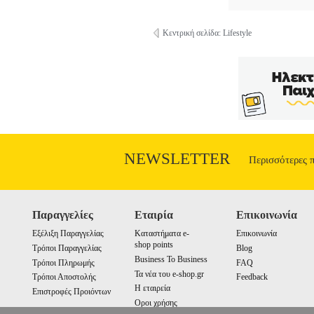
Κεντρική σελίδα: Lifestyle
NEWSLETTER
Περισσότερες 
Παραγγελίες
Εταιρία
Επικοινωνία
Εξέλιξη Παραγγελίας
Καταστήματα e-
Επικοινωνία
shop points
Τρόποι Παραγγελίας
Blog
Business To Business
Τρόποι Πληρωμής
FAQ
Τα νέα του e-shop.gr
Τρόποι Αποστολής
Feedback
Η εταιρεία
Επιστροφές Προιόντων
Οροι χρήσης