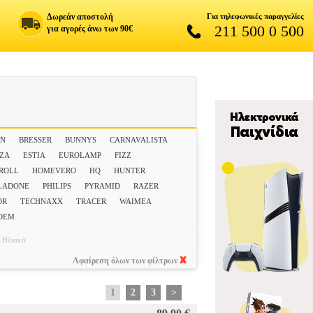
Δωρεάν αποστολή
Για τηλεφωνικές παραγγελίες
211 500 0 500
για αγορές άνω των 90€
NN
BRESSER
BUNNYS
CARNAVALISTA
NZA
ESTIA
EUROLAMP
FIZZ
 ROLL
HOMEVERO
HQ
HUNTER
LADONE
PHILIPS
PYRAMID
RAZER
OR
TECHNAXX
TRACER
WAIMEA
ΟΕΜ
Ηλιακά
Αφαίρεση όλων των φίλτρων
1
2
3
>