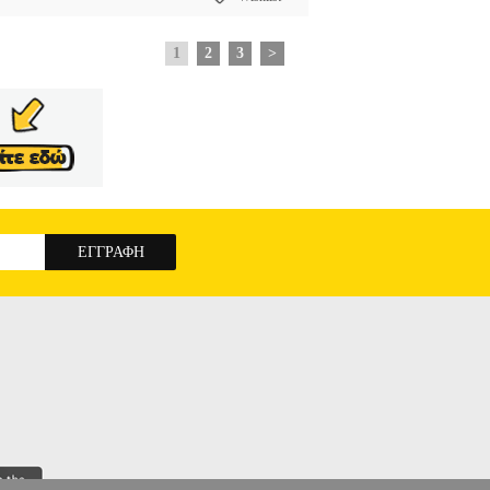
1
2
3
>