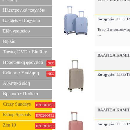
Ηλεκτρονικά παιχνίδια
Κατηγορία:
LIFEST
Gadgets • Παιχνίδια
Το σετ 2 αποσκευών τη
Είδη γραφείου
...
Βιβλία
Ταινίες DVD • Blu Ray
ΒΑΛΙΤΣΑ ΚΑΜΠΙ
Προσωπική φροντίδα
ΝΕΟ
Ενδυση • Υπόδηση
ΝΕΟ
Κατηγορία:
LIFEST
Αθλητικά είδη
Βρεφικά • Παιδικά
Crazy Sundays
ΠΡΟΣΦΟΡΕΣ
ΒΑΛΙΤΣΑ ΚΑΜΠΙ
Eshop Specials
ΠΡΟΣΦΟΡΕΣ
Κατηγορία:
LIFEST
Zen 10
ΠΡΟΣΦΟΡΕΣ