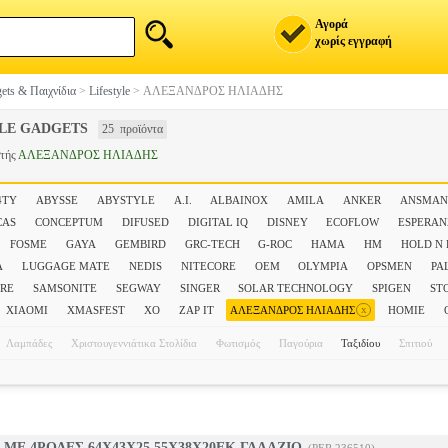
Αγορά
χωρίς εγγραφή
ets & Παιχνίδια
>
Lifestyle
>
ΑΛΕΞΑΝΔΡΟΣ ΗΛΙΑΔΗΣ
YLE GADGETS
25 προϊόντα
τής
ΑΛΕΞΑΝΔΡΟΣ ΗΛΙΑΔΗΣ
4TY
ABYSSE
ABYSTYLE
A.I.
ALBAINOX
AMILA
ANKER
ANSMA
CAS
CONCEPTUM
DIFUSED
DIGITAL IQ
DISNEY
ECOFLOW
ESPERA
FOSME
GAYA
GEMBIRD
GRC-TECH
G-ROC
HAMA
HM
HOLD N
A
LUGGAGE MATE
NEDIS
NITECORE
OEM
OLYMPIA
OPSMEN
PA
RE
SAMSONITE
SEGWAY
SINGER
SOLAR TECHNOLOGY
SPIGEN
ST
x
XIAOMI
XMASFEST
XO
ZAP IT
ΑΛΕΞΑΝΔΡΟΣ ΗΛΙΑΔΗΣ
ΗΟΜΙΕ
Λαμπάδες
Χριστουγεννιάτικα Στολίδια
Φωτισμός
Παγούρια
Ταξιδίου
Σπιτιού
 ΜΕ 4ΡΟΔΕΣ 64Χ43Χ25 55Χ38Χ20ΕΚ ΓΑΛΑΖΙΟ