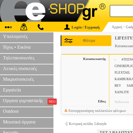
Login / Εγγραφή
Αρχική
>
Gadg
Υπολογιστές
LIFEST
Φίλτρα
Κατασκευασ
Ήχος • Εικόνα
Τηλεπικοινωνίες
Κατασκευαστής
-
4TEEN
CINEREPLI
Λευκές συσκευές
FLEXTAIL
Μικροσυσκευές
KAMBUKK
REV
SAB
Εργαλεία
XANLITE
Οργανα γυμναστικής
Είδος
ΝΕΟ
Halloween
Outdoor
Απενεργοποίηση πολλαπλών φίλτρων
Μουσικά όργανα
Κεντρική σελίδα: Lifestyle
Security
ΣΕΤ 2 ΒΑΛΙΤΣΕΣ