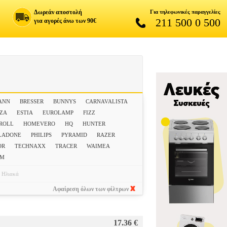
Δωρεάν αποστολή
Για τηλεφωνικές παραγγελίες
211 500 0 500
για αγορές άνω των 90€
ANN
BRESSER
BUNNYS
CARNAVALISTA
NZA
ESTIA
EUROLAMP
FIZZ
 ROLL
HOMEVERO
HQ
HUNTER
LADONE
PHILIPS
PYRAMID
RAZER
OR
TECHNAXX
TRACER
WAIMEA
ΕΜ
Ηλιακά
Αφαίρεση όλων των φίλτρων
17.36 €