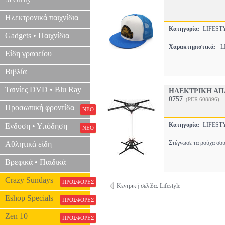
Ηλεκτρονικά παιχνίδια
Κατηγορία:
LIFEST
Gadgets • Παιχνίδια
Χαρακτηριστικά:
LI
Είδη γραφείου
Βιβλία
Ταινίες DVD • Blu Ray
ΗΛΕΚΤΡΙΚΗ ΑΠ
0757
(PER.608896)
Προσωπική φροντίδα
ΝΕΟ
Κατηγορία:
LIFEST
Ενδυση • Υπόδηση
ΝΕΟ
Στέγνωσε τα ρούχα σου
Αθλητικά είδη
Βρεφικά • Παιδικά
Crazy Sundays
ΠΡΟΣΦΟΡΕΣ
Κεντρική σελίδα: Lifestyle
Eshop Specials
ΠΡΟΣΦΟΡΕΣ
Zen 10
ΠΡΟΣΦΟΡΕΣ