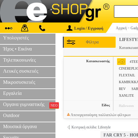
Login / Εγγραφή
Αρχική
>
Gadg
Υπολογιστές
LIFEST
Φίλτρα
Κατασκευα
Ήχος • Εικόνα
Τηλεπικοινωνίες
Κατασκευαστής
x
-
4TE
CINEREPLI
Λευκές συσκευές
FLEXTAIL
Μικροσυσκευές
KAMBUKK
REV
SAB
Εργαλεία
XANLITE
Οργανα γυμναστικής
Είδος
ΝΕΟ
Halloween
Outdoor
Απενεργοποίηση πολλαπλών φίλτρων
Μουσικά όργανα
Κεντρική σελίδα: Lifestyle
FAR CRY 5 - H
Security