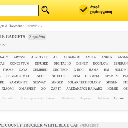
Αγορά
χωρίς εγγραφή
ets & Παιχνίδια
>
Lifestyle
>
-
YLE GADGETS
2 προϊόντα
στής
-
EN4TY
ABYSSE
ABYSTYLE
A.I.
ALBAINOX
AMILA
ANKER
ANSM
CAS
CONCEPTUM
DIFUSED
DIGITAL IQ
DISNEY
ECOFLOW
ESPERA
FOSME
GAYA
GEMBIRD
GRC-TECH
G-ROC
HAMA
HM
HOLD N
A
LUGGAGE MATE
NEDIS
NITECORE
OEM
OLYMPIA
OPSMEN
PA
RE
SAMSONITE
SEGWAY
SINGER
SOLAR TECHNOLOGY
SPIGEN
ST
XIAOMI
XMASFEST
XO
ZAP IT
ΑΛΕΞΑΝΔΡΟΣ ΗΛΙΑΔΗΣ
ΗΟΜΙΕ
Ο
Λαμπάδες
Χριστουγεννιάτικα Στολίδια
Φωτισμός
Παγούρια
Ταξιδίου
Σπιτιού
OPE COUNTY TRUCKER WHITE/BLUE CAP
(PER.922863)