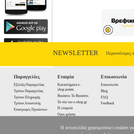
NEWSLETTER
Περισσότερες 
Παραγγελίες
Εταιρία
Επικοινωνία
Εξέλιξη Παραγγελίας
Καταστήματα e-
Επικοινωνία
shop points
Τρόποι Παραγγελίας
Blog
Business To Business
Τρόποι Πληρωμής
FAQ
Τα νέα του e-shop.gr
Τρόποι Αποστολής
Feedback
Η εταιρεία
Επιστροφές Προιόντων
Οροι χρήσης
Cookies
Η ιστοσελίδα χρησιμοποιεί cookies γι