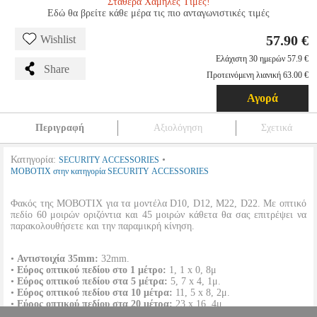
Σταθερά Χαμηλές Τιμές!
Εδώ θα βρείτε κάθε μέρα τις πιο ανταγωνιστικές τιμές
57.90 €
Wishlist
Ελάχιστη 30 ημερών 57.9 €
Share
Προτεινόμενη λιανική 63.00 €
Αγορά
Περιγραφή
Αξιολόγηση
Σχετικά
Κατηγορία:
•
SECURITY ACCESSORIES
MOBOTIX στην κατηγορία SECURITY ACCESSORIES
Φακός της MOBOTIX για τα μοντέλα D10, D12, M22, D22. Με οπτικό
πεδίο 60 μοιρών οριζόντια και 45 μοιρών κάθετα θα σας επιτρέψει να
παρακολουθήσετε και την παραμικρή κίνηση.
•
Αντιστοιχία 35mm:
32mm.
•
Eύρος οπτικού πεδίου στο 1 μέτρο:
1, 1 x 0, 8μ
•
Eύρος οπτικού πεδίου στα 5 μέτρα:
5, 7 x 4, 1μ.
•
Eύρος οπτικού πεδίου στα 10 μέτρα:
11, 5 x 8, 2μ.
•
Eύρος οπτικού πεδίου στα 20 μέτρα:
23 x 16, 4μ.
•
Eύρος οπτικού πεδίου στα 50 μέτρα:
57, 5 x 41, 0μ.