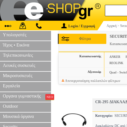
Login / Εγγραφή
Αρχική
>
Secu
Υπολογιστές
SECURIT
Φίλτρα
Κατασκευα
Ήχος • Εικόνα
Τηλεπικοινωνίες
Κατασκευαστής
ANKER
REOLINK
Λευκές συσκευές
Αξεσουάρ
Quad - Switc
Μικροσυσκευές
Απενεργοποίηση πολλαπλών φίλτρων
Εργαλεία
Οργανα γυμναστικής
ΝΕΟ
CR-295 ΔΙΑΚΛΑ
Outdoor
Κατηγορία:
SECURI
Μουσικά όργανα
Διακλαδώτης DC από 1 
Security