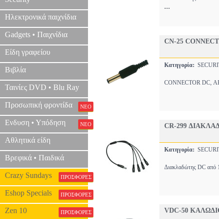
...
Ηλεκτρονικά παιχνίδια
Gadgets • Παιχνίδια
CN-25 CONNECT
Είδη γραφείου
Κατηγορία:
SECURI
Βιβλία
CONNECTOR DC, ΑΡΣ
Ταινίες DVD • Blu Ray
Προσωπική φροντίδα
ΝΕΟ
Ενδυση • Υπόδηση
ΝΕΟ
CR-299 ΔΙΑΚΛΑ
Αθλητικά είδη
Κατηγορία:
SECURI
Βρεφικά • Παιδικά
Διακλαδώτης DC από 1 
Crazy Sundays
ΠΡΟΣΦΟΡΕΣ
Eshop Specials
ΠΡΟΣΦΟΡΕΣ
Zen 10
VDC-50 ΚΑΛΩΔΙ
ΠΡΟΣΦΟΡΕΣ