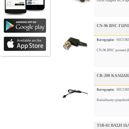
OEM Adaptor RCA αρσ
CN-96 BNC ΓΩΝ
Κατηγορία:
SECURI
CN-96 BNC γωνιακό β
CR-288 ΚΑΛΩΔ
Κατηγορία:
SECURI
Καλώδιωση τροφοδοσί
TSB-02 ΒΑΣΗ Ι