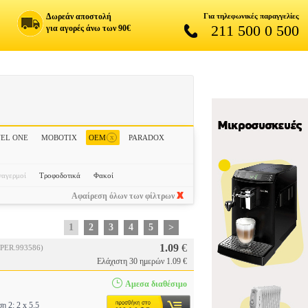
Δωρεάν αποστολή
Για τηλεφωνικές παραγγελίες
211 500 0 500
για αγορές άνω των 90€
x
EL ONE
MOBOTIX
OEM
PARADOX
ναγερμοί
Τροφοδοτικά
Φακοί
Αφαίρεση όλων των φίλτρων
1
2
3
4
5
>
1.09
€
(PER.993586)
Ελάχιστη 30 ημερών 1.09 €
Αμεσα διαθέσιμο
 2: 2 x 5.5