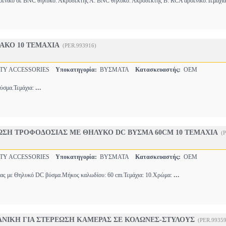
ενικό σε BNC θηλυκό. Ακροδέκτης Α: BNC θηλυκό. Ακροδέκτης B: RCA αρσενικό.Τεμάχι
ΙΑΚΟ 10 ΤΕΜΑΧΙΑ
(PER.993916)
TY ACCESSORIES
Υποκατηγορία:
ΒΥΣΜΑΤΑ
Κατασκευαστής:
OEM
...
ύσμα.Τεμάχια:
ΙΩΣΗ ΤΡΟΦΟΔΟΣΙΑΣ ΜΕ ΘΗΛΥΚΟ DC ΒΥΣΜΑ 60CM 10 ΤΕΜΑΧΙΑ
(
TY ACCESSORIES
Υποκατηγορία:
ΒΥΣΜΑΤΑ
Κατασκευαστής:
OEM
...
ας με Θηλυκό DC βύσμα.Μήκος καλωδίου: 60 cm.Τεμάχια: 10.Χρώμα:
ΔΑΝΙΚΗ ΓΙΑ ΣΤΕΡΕΩΣΗ ΚΑΜΕΡΑΣ ΣΕ ΚΟΛΩΝΕΣ-ΣΤΥΛΟΥΣ
(PER.99359