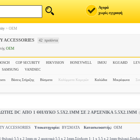
Αγορά
χωρίς εγγραφή
rity
>
OEM
Y ACCESSORIES
42 προϊόντα
στής
OEM
BOSCH
COP SECURITY
HIKVISION
HONEYWELL
IMOU
KGUARD
LEV
SAMSUNG
VANDSEC
hers
Βάσεις Στήριξης
Βύσματα
Καλύμματα Καμερών
Καλώδια
Μικρόφωνα
Συ
ΔΩΤΗΣ DC ΑΠΟ 1 ΘΗΛΥΚΟ 5.5X2.1MM ΣΕ 2 ΑΡΣΕΝΙΚΑ 5.5X2.1MM
TY ACCESSORIES
Υποκατηγορία:
ΒΥΣΜΑΤΑ
Κατασκευαστής:
OEM
θηλυκό 5.5 x 2.1mm σε 2 αρσενικά 5.5 x 2.1mm.Σύνδεση 1: 1 x 5.5 x 2.1mm θηλυκό.Σύνδεση