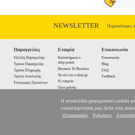
NEWSLETTER
Περισσότερες 
Παραγγελίες
Εταιρία
Επικοινωνία
Εξέλιξη Παραγγελίας
Καταστήματα e-
Επικοινωνία
shop points
Τρόποι Παραγγελίας
Blog
Business To Business
Τρόποι Πληρωμής
FAQ
Τα νέα του e-shop.gr
Τρόποι Αποστολής
Feedback
Η εταιρεία
Επιστροφές Προιόντων
Οροι χρήσης
Cookies
Η ιστοσελίδα χρησιμοποιεί cookies γι
επισκεψιμότητάς μας. Δείτε τους αναν
Πληροφορίες
Ρυθμίσεις
Απόρριψ