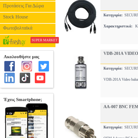
Προτάσεις Για Δώρα
Κατηγορία:
SECURI
Stock House
Χαρακτηριστικά:
Κ
Φωτοβολταϊκά
SUPER MARKET
VDB-201A VIDE
Κατηγορία:
SECURI
VDB-201A Video balu
AA-007 BNC FE
Κατηγορία:
SECURI