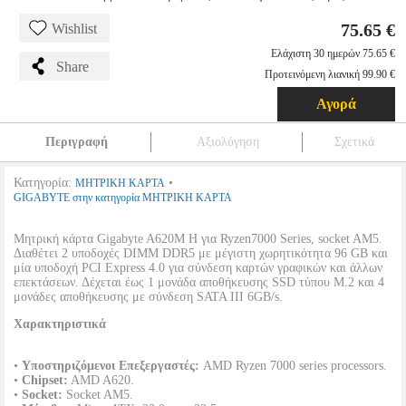
75.65 €
Wishlist
Ελάχιστη 30 ημερών 75.65 €
Share
Προτεινόμενη λιανική 99.90 €
Αγορά
Περιγραφή
Αξιολόγηση
Σχετικά
Κατηγορία:
•
ΜΗΤΡΙΚΗ ΚΑΡΤΑ
GIGABYTE στην κατηγορία ΜΗΤΡΙΚΗ ΚΑΡΤΑ
Μητρική κάρτα Gigabyte A620M H για Ryzen7000 Series, socket AM5.
Διαθέτει 2 υποδοχές DIMM DDR5 με μέγιστη χωρητικότητα 96 GB και
μία υποδοχή PCI Express 4.0 για σύνδεση καρτών γραφικών και άλλων
επεκτάσεων. Δέχεται έως 1 μονάδα αποθήκευσης SSD τύπου M.2 και 4
μονάδες αποθήκευσης με σύνδεση SATA III 6GB/s.
Χαρακτηριστικά
•
Υποστηριζόμενοι Επεξεργαστές:
AMD Ryzen 7000 series processors.
•
Chipset:
AMD A620.
•
Socket:
Socket AM5.