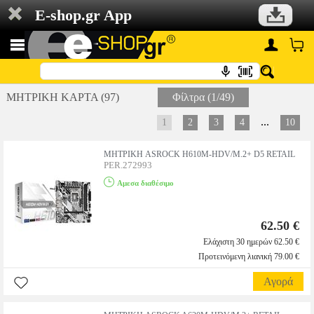
E-shop.gr App
ΜΗΤΡΙΚΗ ΚΑΡΤΑ (97)
Φίλτρα (1/49)
...
1
2
3
4
10
ΜΗΤΡΙΚΗ ASROCK H610M-HDV/M.2+ D5 RETAIL
PER.272993
Αμεσα διαθέσιμο
62.50 €
Ελάχιστη 30 ημερών 62.50 €
Προτεινόμενη λιανική 79.00 €
Αγορά