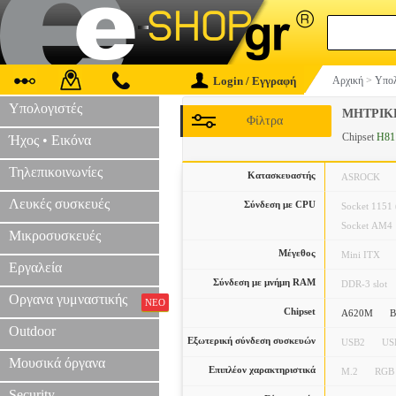
Login / Εγγραφή
Αρχική
>
Υπολ
Υπολογιστές
ΜΗΤΡΙΚ
Φίλτρα
Chipset
H81
Ήχος • Εικόνα
Τηλεπικοινωνίες
Κατασκευαστής
ASROCK
Λευκές συσκευές
Σύνδεση με CPU
Socket 1151 (
Socket AM4
Μικροσυσκευές
Μέγεθος
Mini ITX
Εργαλεία
Σύνδεση με μνήμη RAM
DDR-3 slot
Οργανα γυμναστικής
ΝΕΟ
Chipset
A620M
B
Outdoor
Εξωτερική σύνδεση συσκευών
USB2
US
Μουσικά όργανα
Επιπλέον χαρακτηριστικά
M.2
RGB
Security