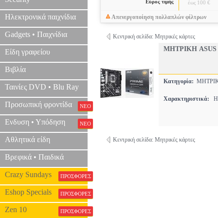
Εύρος τιμής
έως 100 €
Ηλεκτρονικά παιχνίδια
Απενεργοποίηση πολλαπλών φίλτρων
Gadgets • Παιχνίδια
Κεντρική σελίδα: Μητρικές κάρτες
ΜΗΤΡΙΚΗ ASUS 
Είδη γραφείου
Βιβλία
Κατηγορία:
ΜΗΤΡΙ
Ταινίες DVD • Blu Ray
Χαρακτηριστικά:
H8
Προσωπική φροντίδα
ΝΕΟ
Ενδυση • Υπόδηση
ΝΕΟ
Αθλητικά είδη
Κεντρική σελίδα: Μητρικές κάρτες
Βρεφικά • Παιδικά
Crazy Sundays
ΠΡΟΣΦΟΡΕΣ
Eshop Specials
ΠΡΟΣΦΟΡΕΣ
Zen 10
ΠΡΟΣΦΟΡΕΣ