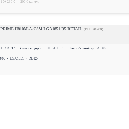
100-200 €
200 € και άνω
PRIME H810M-A-CSM LGA1851 D5 RETAIL
(PER.608780)
ΚΗ ΚΑΡΤΑ
Υποκατηγορία:
SOCKET 1851
Κατασκευαστής:
ASUS
10 • LGA1851 • DDR5