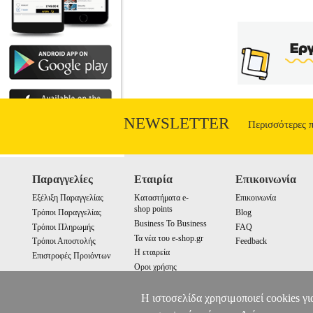
NEWSLETTER
Περισσότερες 
Παραγγελίες
Εταιρία
Επικοινωνία
Εξέλιξη Παραγγελίας
Καταστήματα e-
Επικοινωνία
shop points
Τρόποι Παραγγελίας
Blog
Business To Business
Τρόποι Πληρωμής
FAQ
Τα νέα του e-shop.gr
Τρόποι Αποστολής
Feedback
Η εταιρεία
Επιστροφές Προιόντων
Οροι χρήσης
Cookies
Η ιστοσελίδα χρησιμοποιεί cookies γι