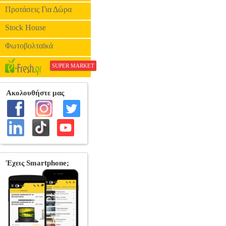
Προτάσεις Για Δώρα
Stock House
Φωτοβολταϊκά
SUPER MARKET