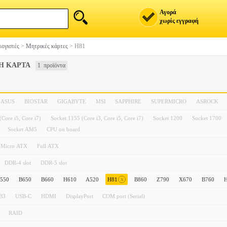
Αγορά
χωρίς εγγραφή
ογιστές
>
Μητρικές κάρτες
>
H81
Η ΚΑΡΤΑ
1 προϊόντα
ASUS
BIOSTAR
GIGABYTE
MSI
SAPPHIRE
SUPERMICRO
ΑSROCK
Core i5, Core i7)
Socket 1155 (Core i3, Core i5, Core i7)
Socket 1200
Socket 1700
Socket AM5
CPU on board
Micro ATX
Full ATX
DDR-4 slot
DDR-5 slot
x
550
B650
B660
H610
A520
H81
B860
Z790
X670
B760
B3
USB-C
HDMI
DisplayPort
COM port (Serial)
RAID