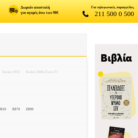
Δωρεάν αποστολή
Για τηλεφωνικές παραγγελίες
211 500 0 500
για αγορές άνω των 90€
Socket 1851
Socket 2066 (Core i7)
H810
X870
Z890