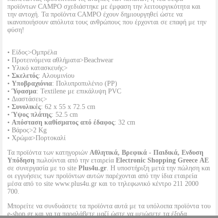
προϊόντων CAMPO σχεδιάστηκε με έμφαση την λειτουργικότητα και
την αντοχή. Τα προϊόντα CAMPO έχουν δημιουργηθεί ώστε να
ικανοποιήσουν απόλυτα τους ανθρώπους που έρχονται σε επαφή με την
φύση!
• Είδος>Ομπρέλα
• Προτεινόμενα αθλήματα>Beachwear
• Υλικό κατασκευής>
•
Σκελετός
: Αλουμινίου
•
Υποβραχιόνια
: Πολυπροπυλένιο (PP)
•
Ύφασμα
: Textilene με επικάλυψη PVC
• Διαστάσεις>
•
Συνολικές
: 62 x 55 x 72.5 cm
•
Ύψος πλάτης
: 52.5 cm
•
Απόσταση καθίσματος από έδαφος
: 32 cm
• Βάρος>2 Kg
• Χρώμα>Πορτοκαλί
Τα προϊόντα των κατηγοριών
Αθλητικά, Βρεφικά - Παιδικά, Ενδυση
Υπόδηση
πωλούνται από την εταιρεία
Electronic Shopping Greece ΑΕ
σε συνεργασία με το site
Plus4u.gr
. Η υποστήριξη μετά την πώληση και
οι εγγυήσεις των προϊόντων αυτών παρέχονται από την ίδια εταιρεία
μέσα από το site www.plus4u.gr και το τηλεφωνικό κέντρο 211 2000
700.
Μπορείτε να συνδυάσετε τα προϊόντα αυτά με τα υπόλοιπα προϊόντα του
e-shop.gr και να τα παραλάβετε μαζί ώστε να μειώσετε τα έξοδα