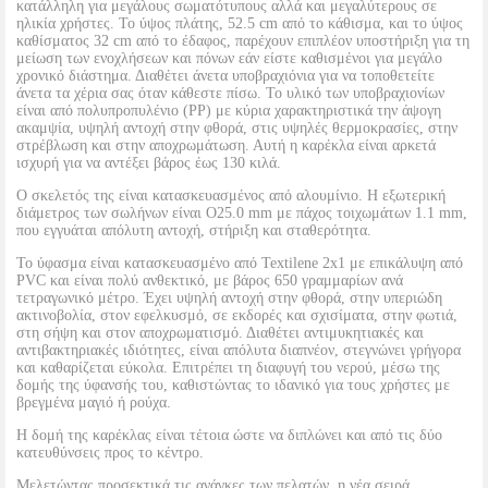
κατάλληλη για μεγάλους σωματότυπους αλλά και μεγαλύτερους σε
ηλικία χρήστες. Το ύψος πλάτης, 52.5 cm από το κάθισμα, και το ύψος
καθίσματος 32 cm από το έδαφος, παρέχουν επιπλέον υποστήριξη για τη
μείωση των ενοχλήσεων και πόνων εάν είστε καθισμένοι για μεγάλο
χρονικό διάστημα. Διαθέτει άνετα υποβραχιόνια για να τοποθετείτε
άνετα τα χέρια σας όταν κάθεστε πίσω. Το υλικό των υποβραχιονίων
είναι από πολυπροπυλένιο (ΡΡ) με κύρια χαρακτηριστικά την άψογη
ακαμψία, υψηλή αντοχή στην φθορά, στις υψηλές θερμοκρασίες, στην
στρέβλωση και στην αποχρωμάτωση. Αυτή η καρέκλα είναι αρκετά
ισχυρή για να αντέξει βάρος έως 130 κιλά.
Ο σκελετός της είναι κατασκευασμένος από αλουμίνιο. Η εξωτερική
διάμετρος των σωλήνων είναι O25.0 mm με πάχος τοιχωμάτων 1.1 mm,
που εγγυάται απόλυτη αντοχή, στήριξη και σταθερότητα.
Το ύφασμα είναι κατασκευασμένο από Textilene 2x1 με επικάλυψη από
PVC και είναι πολύ ανθεκτικό, με βάρος 650 γραμμαρίων ανά
τετραγωνικό μέτρο. Έχει υψηλή αντοχή στην φθορά, στην υπεριώδη
ακτινοβολία, στον εφελκυσμό, σε εκδορές και σχισίματα, στην φωτιά,
στη σήψη και στον αποχρωματισμό. Διαθέτει αντιμυκητιακές και
αντιβακτηριακές ιδιότητες, είναι απόλυτα διαπνέον, στεγνώνει γρήγορα
και καθαρίζεται εύκολα. Επιτρέπει τη διαφυγή του νερού, μέσω της
δομής της ύφανσής του, καθιστώντας το ιδανικό για τους χρήστες με
βρεγμένα μαγιό ή ρούχα.
Η δομή της καρέκλας είναι τέτοια ώστε να διπλώνει και από τις δύο
κατευθύνσεις προς το κέντρο.
Μελετώντας προσεκτικά τις ανάγκες των πελατών, η νέα σειρά