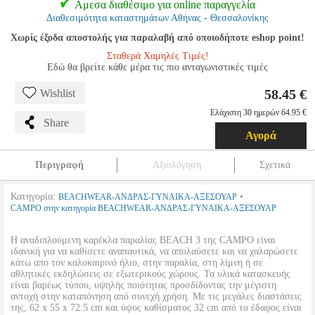
Αμεσα διαθέσιμο για online παραγγελία
Διαθεσιμότητα καταστημάτων Αθήνας - Θεσσαλονίκης
Χωρίς έξοδα αποστολής για παραλαβή από οποιοδήποτε eshop point!
Σταθερά Χαμηλές Τιμές!
Εδώ θα βρείτε κάθε μέρα τις πιο ανταγωνιστικές τιμές
58.45 €
Wishlist
Ελάχιστη 30 ημερών 64.95 €
Share
Αγορά
Περιγραφή
Αξιολόγηση
Σχετικά
Κατηγορία:
•
BEACHWEAR-ΑΝΔΡΑΣ-ΓΥΝΑΙΚΑ-ΑΞΕΣΟΥΑΡ
CAMPO στην κατηγορία BEACHWEAR-ΑΝΔΡΑΣ-ΓΥΝΑΙΚΑ-ΑΞΕΣΟΥΑΡ
H αναδιπλούμενη καρέκλα παραλίας BEACH 3 της CAMPO είναι
ιδανική για να καθίσετε αναπαυτικά, να απολαύσετε και να χαλαρώσετε
κάτω απο τον καλοκαιρινό ήλιο, στην παραλία, στη λίμνη ή σε
αθλητικές εκδηλώσεις σε εξωτερικούς χώρους. Τα υλικά κατασκευής
είναι βαρέως τύπου, υψηλής ποιότητας προσδίδοντας την μέγιστη
αντοχή στην καταπόνηση από συνεχή χρήση. Με τις μεγάλες διαστάσεις
της, 62 x 55 x 72.5 cm και ύψος καθίσματος 32 cm από το έδαφος είναι