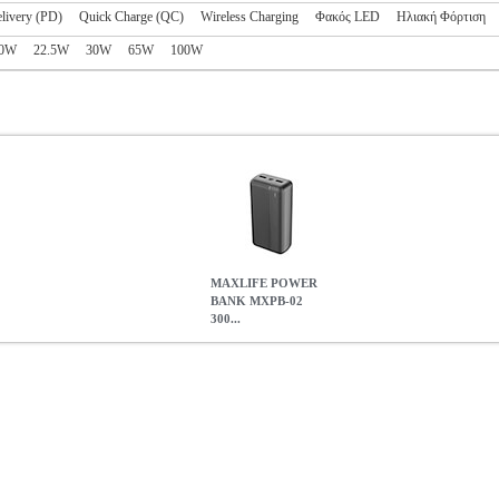
livery (PD)
Quick Charge (QC)
Wireless Charging
Φακός LED
Ηλιακή Φόρτιση
0W
22.5W
30W
65W
100W
MAXLIFE POWER
BANK MXPB-02
300...
2 30000 MAH BLACK
TEL.216398
TEL.216398
MAXLIFE
MAX
BANK MXPB-02 30000 MAH BLACK
24.00