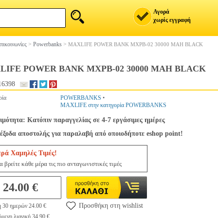
Αγορά
χωρίς εγγραφή
πικοινωνίες
>
Powerbanks
>
MAXLIFE POWER BANK MXPB-02 30000 MAH BLACK
LIFE POWER BANK MXPB-02 30000 MAH BLACK
16398
ρία
POWERBANKS
•
MAXLIFE στην κατηγορία POWERBANKS
ιμότητα: Κατόπιν παραγγελίας σε 4-7 εργάσιμες ημέρες
έξοδα αποστολής για παραλαβή από οποιοδήποτε eshop point!
ερά Χαμηλές Τιμές!
 βρείτε κάθε μέρα τις πιο ανταγωνιστικές τιμές
24.00 €
Προσθήκη στη wishlist
η 30 ημερών 24.00 €
μενη λιανική 34.90 €