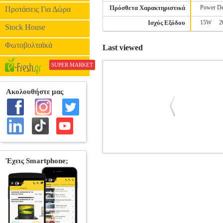
Πρόσθετα Χαρακτηριστικά
Power De
Προτάσεις Για Δώρα
Ισχύς Εξόδου
15W
2
Stock House
Φωτοβολταϊκά
Last viewed
SUPER MARKET
MAXLIFE POWER BANK MXPB-0