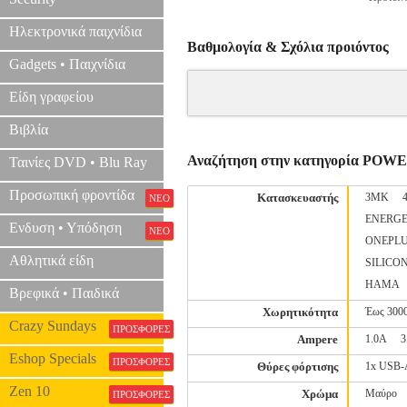
Ηλεκτρονικά παιχνίδια
Βαθμολογία & Σχόλια προιόντος
Gadgets • Παιχνίδια
Είδη γραφείου
Βιβλία
Αναζήτηση στην κατηγορία PO
Ταινίες DVD • Blu Ray
Προσωπική φροντίδα
Κατασκευαστής
3MK
ΝΕΟ
ENERGE
Ενδυση • Υπόδηση
ΝΕΟ
ONEPL
Αθλητικά είδη
SILICO
ΗΑΜΑ
Βρεφικά • Παιδικά
Χωρητικότητα
Έως 300
Crazy Sundays
ΠΡΟΣΦΟΡΕΣ
Ampere
1.0Α
3
Eshop Specials
ΠΡΟΣΦΟΡΕΣ
Θύρες φόρτισης
1x USB
Zen 10
Χρώμα
Μαύρο
ΠΡΟΣΦΟΡΕΣ