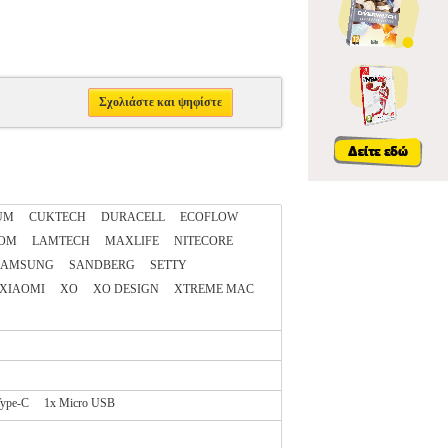
Σχολιάστε και ψηφίστε
UM
CUKTECH
DURACELL
ECOFLOW
OM
LAMTECH
MAXLIFE
NITECORE
SAMSUNG
SANDBERG
SETTY
XIAOMI
XO
XO DESIGN
XTREME MAC
ype-C
1x Micro USB