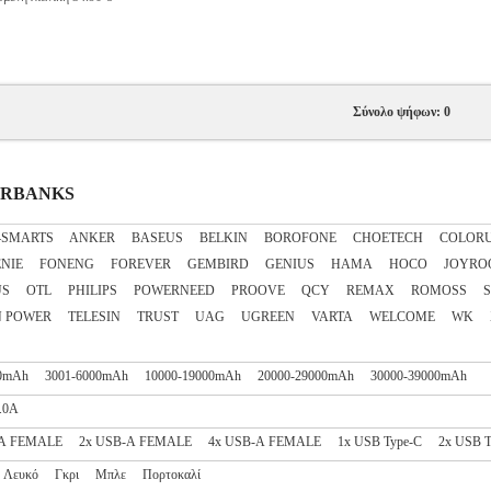
Σύνολο ψήφων: 0
WERBANKS
4SMARTS
ANKER
BASEUS
BELKIN
BOROFONE
CHOETECH
COLOR
NIE
FONENG
FOREVER
GEMBIRD
GENIUS
HAMA
HOCO
JOYRO
US
OTL
PHILIPS
POWERNEED
PROOVE
QCY
REMAX
ROMOSS
N POWER
TELESIN
TRUST
UAG
UGREEN
VARTA
WELCOME
WK
0mAh
3001-6000mAh
10000-19000mAh
20000-29000mAh
30000-39000mAh
.0A
-A FEMALE
2x USB-A FEMALE
4x USB-A FEMALE
1x USB Type-C
2x USB T
Λευκό
Γκρι
Μπλε
Πορτοκαλί