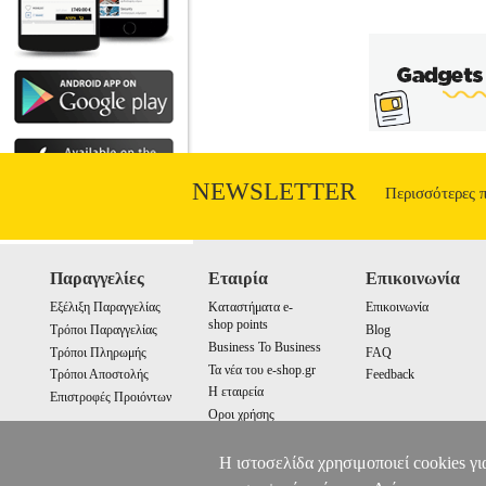
NEWSLETTER
Περισσότερες 
Παραγγελίες
Εταιρία
Επικοινωνία
Εξέλιξη Παραγγελίας
Καταστήματα e-
Επικοινωνία
shop points
Τρόποι Παραγγελίας
Blog
Business To Business
Τρόποι Πληρωμής
FAQ
Τα νέα του e-shop.gr
Τρόποι Αποστολής
Feedback
Η εταιρεία
Επιστροφές Προιόντων
Οροι χρήσης
Cookies
Η ιστοσελίδα χρησιμοποιεί cookies γι