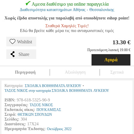
Αμεσα διαθέσιμο για online παραγγελία
Διαθεσιμότητα καταστημάτων Αθήνας - Θεσσαλονίκης
Χωρίς έξοδα αποστολής για παραλαβή από οποιοδήποτε eshop point!
Σταθερά Χαμηλές Τιμές!
Εδώ θα βρείτε κάθε μέρα τις πιο ανταγωνιστικές τιμές
13.30 €
Wishlist
Προτεινόμενη λιανική 19.00 €
Share
Αγορά
Περιγραφή
Αξιολόγηση
Σχετικά
Κατηγορία:
•
ΣΧΟΛΙΚΑ ΒΟΗΘΗΜΑΤΑ ΛΥΚΕΙΟΥ
ΤΑΣΟΣ ΝΙΚΟΣ στην κατηγορία ΣΧΟΛΙΚΑ ΒΟΗΘΗΜΑΤΑ ΛΥΚΕΙΟΥ
ISBN:
978-618-5325-90-9
Συγγραφέας:
ΤΑΣΟΣ ΝΙΚΟΣ
Εκδοτικός οίκος:
ΠΟΥΚΑΜΙΣΑΣ
Σειρά:
ΘΕΤΙΚΩΝ ΣΠΟΥΔΩΝ
Σελίδες:
304
Διαστάσεις:
17Χ24
Ημερομηνία Έκδοσης:
Οκτώβριος
2022