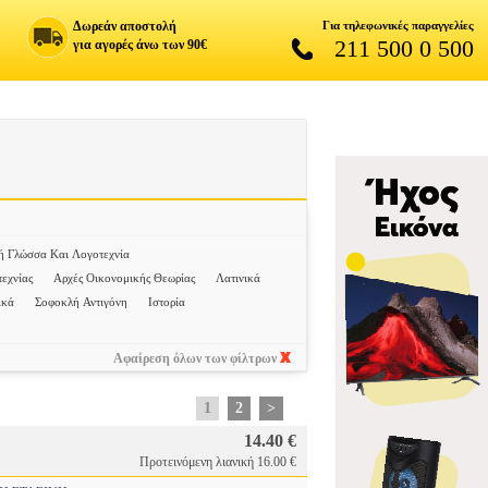
Δωρεάν αποστολή
Για τηλεφωνικές παραγγελίες
211 500 0 500
για αγορές άνω των 90€
ή Γλώσσα Και Λογοτεχνία
εχνίας
Αρχές Οικονομικής Θεωρίας
Λατινικά
ικά
Σοφοκλή Αντιγόνη
Ιστορία
Αφαίρεση όλων των φίλτρων
1
2
>
14.40 €
Προτεινόμενη λιανική 16.00 €