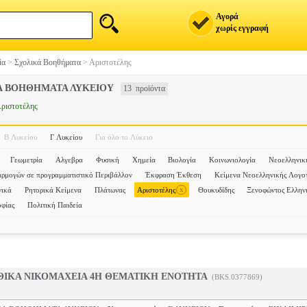
Αγορά
χωρίς εγγραφή
ία
>
Σχολικά Βοηθήματα
>
Αριστοτέλης
Α ΒΟΗΘΗΜΑΤΑ ΛΥΚΕΙΟΥ
13 προϊόντα
ριστοτέλης
Β Λυκείου
Γ Λυκείου
Για όλο το Λύκειο
Γεωμετρία
Αλγεβρα
Φυσική
Χημεία
Βιολογία
Κοινωνιολογία
Νεοελληνικ
αρμογών σε προγραμματιστικό Περιβάλλον
Έκφραση Έκθεση
Κείμενα Νεοελληνικής Λογοτ
x
νικά
Ρητορικά Κείμενα
Πλάτωνας
Αριστοτέλης
Θουκυδίδης
Ξενοφώντος Ελλην
οφίας
Πολιτική Παιδεία
ΘΙΚΑ ΝΙΚΟΜΑΧΕΙΑ 4Η ΘΕΜΑΤΙΚΗ ΕΝΟΤΗΤΑ
(BKS.0377869)