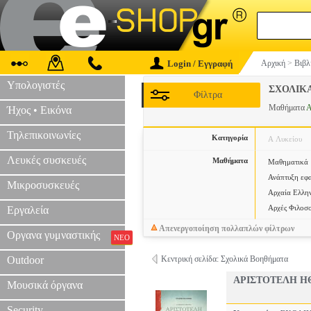
Login / Εγγραφή
Αρχική
>
Βιβλ
Υπολογιστές
ΣΧΟΛΙΚ
Φίλτρα
Μαθήματα
Α
Ήχος • Εικόνα
Τηλεπικοινωνίες
Κατηγορία
Α Λυκείου
Λευκές συσκευές
Μαθήματα
Μαθηματικά
Ανάπτυξη εφ
Μικροσυσκευές
Αρχαία Ελλη
Αρχές Φιλοσ
Εργαλεία
Απενεργοποίηση πολλαπλών φίλτρων
Οργανα γυμναστικής
ΝΕΟ
Outdoor
Κεντρική σελίδα: Σχολικά Βοηθήματα
ΑΡΙΣΤΟΤΕΛΗ Η
Μουσικά όργανα
Security