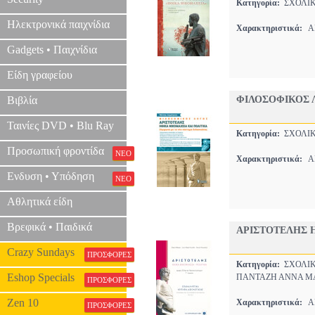
Κατηγορία:
ΣΧΟΛΙΚ
Ηλεκτρονικά παιχνίδια
Χαρακτηριστικά:
ΑΡ
Gadgets • Παιχνίδια
Είδη γραφείου
Βιβλία
ΦΙΛΟΣΟΦΙΚΟΣ 
Ταινίες DVD • Blu Ray
Κατηγορία:
ΣΧΟΛΙΚ
Προσωπική φροντίδα
ΝΕΟ
Χαρακτηριστικά:
ΑΡ
Ενδυση • Υπόδηση
ΝΕΟ
Αθλητικά είδη
Βρεφικά • Παιδικά
ΑΡΙΣΤΟΤΕΛΗΣ 
Crazy Sundays
ΠΡΟΣΦΟΡΕΣ
Κατηγορία:
ΣΧΟΛΙΚ
Eshop Specials
ΠΑΝΤΑΖΗ ΑΝΝΑ Μ
ΠΡΟΣΦΟΡΕΣ
Zen 10
Χαρακτηριστικά:
ΑΡ
ΠΡΟΣΦΟΡΕΣ