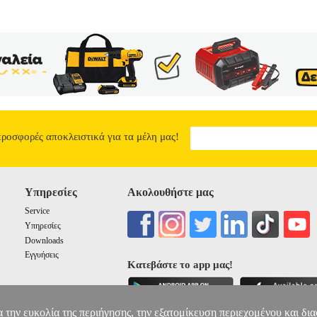
προσφορές αποκλειστικά για τα μέλη μας!
Υπηρεσίες
Ακολουθήστε μας
Service
Υπηρεσίες
Downloads
Εγγυήσεις
Κατεβάστε το app μας!
α την ευκολία της περιήγησης, την εξατομίκευση περιεχομένου και δι