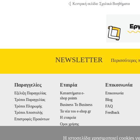
Κεντρική σελίδα: Σχολικά Βοηθήματα
NEWSLETTER
Περισσότερες 
Παραγγελίες
Εταιρία
Επικοινωνία
Εξέλιξη Παραγγελίας
Καταστήματα e-
Επικοινωνία
shop points
Τρόποι Παραγγελίας
Blog
Business To Business
Τρόποι Πληρωμής
FAQ
Τα νέα του e-shop.gr
Τρόποι Αποστολής
Feedback
Η εταιρεία
Επιστροφές Προιόντων
Οροι χρήσης
Cookies
Η ιστοσελίδα χρησιμοποιεί cookies γι