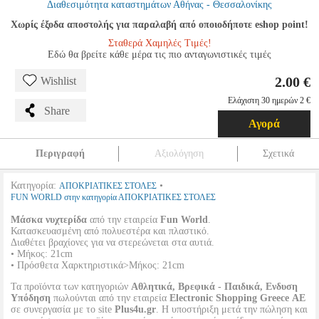
Διαθεσιμότητα καταστημάτων Αθήνας - Θεσσαλονίκης
Χωρίς έξοδα αποστολής για παραλαβή από οποιοδήποτε eshop point!
Σταθερά Χαμηλές Τιμές!
Εδώ θα βρείτε κάθε μέρα τις πιο ανταγωνιστικές τιμές
2.00 €
Wishlist
Ελάχιστη 30 ημερών 2 €
Share
Αγορά
Περιγραφή
Αξιολόγηση
Σχετικά
Κατηγορία:
•
ΑΠΟΚΡΙΑΤΙΚΕΣ ΣΤΟΛΕΣ
FUN WORLD στην κατηγορία ΑΠΟΚΡΙΑΤΙΚΕΣ ΣΤΟΛΕΣ
Μάσκα νυχτερίδα
από την εταιρεία
Fun World
.
Κατασκευασμένη από πολυεστέρα και πλαστικό.
Διαθέτει βραχίονες για να στερεώνεται στα αυτιά.
• Μήκος: 21cm
• Πρόσθετα Χαρκτηριστικά>Μήκος: 21cm
Τα προϊόντα των κατηγοριών
Αθλητικά, Βρεφικά - Παιδικά, Ενδυση
Υπόδηση
πωλούνται από την εταιρεία
Electronic Shopping Greece ΑΕ
σε συνεργασία με το site
Plus4u.gr
. Η υποστήριξη μετά την πώληση και