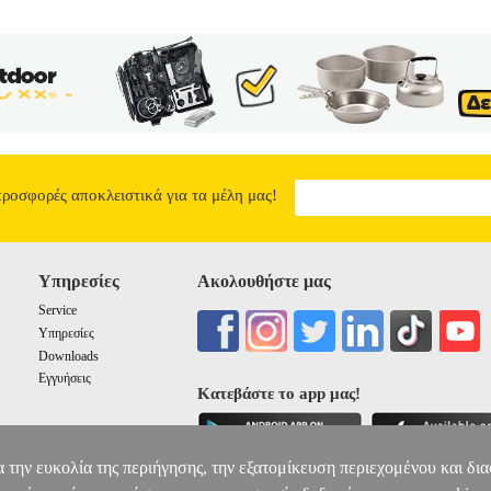
 0mm.• Χρώμα: μαύρο.• Εγγύηση: 1 χρόνoς. DOA 7 ημερών
MACLEA
FLOODLIGHT SPOTLIGHTS
14.90
προσφορές αποκλειστικά για τα μέλη μας!
Υπηρεσίες
Ακολουθήστε μας
Service
Υπηρεσίες
Downloads
Εγγυήσεις
Κατεβάστε το app μας!
α την ευκολία της περιήγησης, την εξατομίκευση περιεχομένου και δι