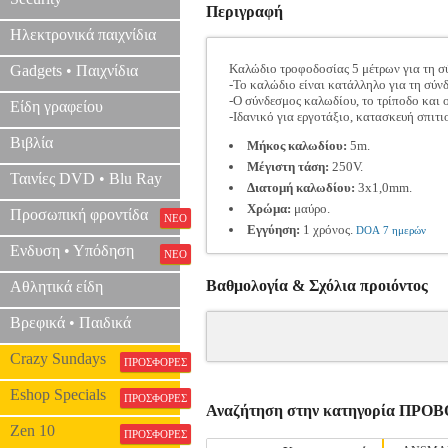
Περιγραφή
Ηλεκτρονικά παιχνίδια
Καλώδιο τροφοδοσίας 5 μέτρων για τη σ
Gadgets • Παιχνίδια
-Το καλώδιο είναι κατάλληλο για τη σύν
-Ο σύνδεσμος καλωδίου, το τρίποδο και 
Είδη γραφείου
-Ιδανικό για εργοτάξιο, κατασκευή σπιτ
Βιβλία
Μήκος καλωδίου:
5m.
Μέγιστη τάση:
250V.
Ταινίες DVD • Blu Ray
Διατομή καλωδίου:
3x1,0mm.
Χρώμα:
μαύρο.
Προσωπική φροντίδα
ΝΕΟ
Εγγύηση:
1 χρόνoς.
DOA 7 ημερών
Ενδυση • Υπόδηση
ΝΕΟ
Βαθμολογία & Σχόλια προιόντος
Αθλητικά είδη
Βρεφικά • Παιδικά
Crazy Sundays
ΠΡΟΣΦΟΡΕΣ
Eshop Specials
ΠΡΟΣΦΟΡΕΣ
Αναζήτηση στην κατηγορία ΠΡΟ
Zen 10
ΠΡΟΣΦΟΡΕΣ