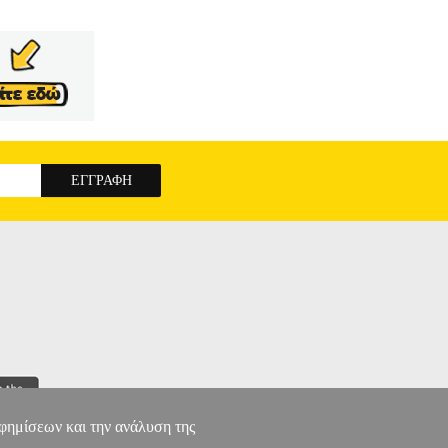
N MCE586 POWER CABLE 5M FOR TWO
αφημίσεων και την ανάλυση της