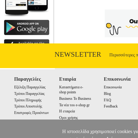
τάση: 250V.• Διατομή καλωδίου: 3x1,
NEWSLETTER
Περισσότερες 
Παραγγελίες
Εταιρία
Επικοινωνία
Εξέλιξη Παραγγελίας
Καταστήματα e-
Επικοινωνία
shop points
Τρόποι Παραγγελίας
Blog
Business To Business
Τρόποι Πληρωμής
FAQ
Τα νέα του e-shop.gr
Τρόποι Αποστολής
Feedback
Η εταιρεία
Επιστροφές Προιόντων
Οροι χρήσης
Cookies
Η ιστοσελίδα χρησιμοποιεί cookies γι