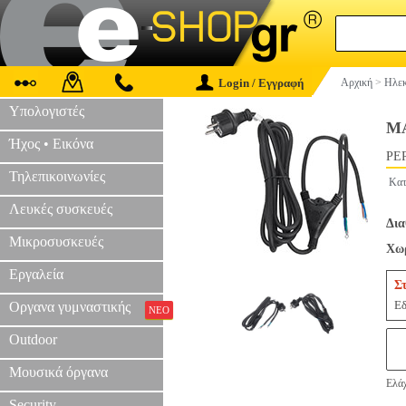
Login / Εγγραφή
Αρχική
>
Ηλεκ
Υπολογιστές
M
Ήχος • Εικόνα
PER
Τηλεπικοινωνίες
Κατ
Λευκές συσκευές
Δια
Μικροσυσκευές
Χωρ
Εργαλεία
Σ
Εδ
Οργανα γυμναστικής
ΝΕΟ
Outdoor
Μουσικά όργανα
Ελάχ
Security