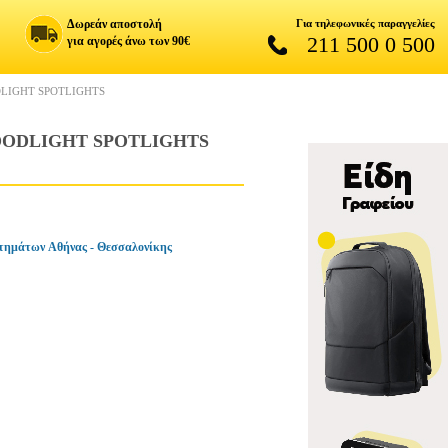
Δωρεάν αποστολή
Για τηλεφωνικές παραγγελίες
211 500 0 500
για αγορές άνω των 90€
LIGHT SPOTLIGHTS
OODLIGHT SPOTLIGHTS
τημάτων Αθήνας - Θεσσαλονίκης