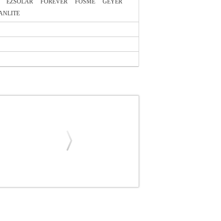
EZSOLAR
FOREVER
FOSME
GEYER
ANLITE
24484
MACLEAN
MACLEAN
ΠΡΟΒΟΛΕΙΣ
ύνδεση δύο προβολέων. -Το καλώδιο είναι
δίου, το τρίποδο και ο προβολέας πωλούνται
ι πολλά άλλα.• Μήκος καλωδίου: 5m.• Μέγιστη