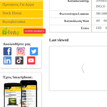
Κατασκευαστής
ANSMA
Προτάσεις Για Δώρα
INGCO
Stock House
Φωτεινότητα Lumens
500-1000
Κατανάλωση Watt
4W
6
Φωτοβολταϊκά
Extra
LED
Α
SUPER MARKET
Last viewed
MACLEAN MCE586 POWER CABLE
Κατηγορία: ΠΡΟΒΟΛΕΙΣ •MACLEAN στη
κατάλληλο για τη σύνδεση δύο προβολέ
χωριστά. -Ιδανικό για εργοτάξιο, κατα