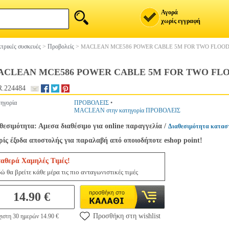
Αγορά
χωρίς εγγραφή
τρικές συσκευές
>
Προβολείς
>
MACLEAN MCE586 POWER CABLE 5M FOR TWO FLOOD
ACLEAN MCE586 POWER CABLE 5M FOR TWO FL
.224484
ηγορία
ΠΡΟΒΟΛΕΙΣ
•
MACLEAN στην κατηγορία ΠΡΟΒΟΛΕΙΣ
θεσιμότητα: Αμεσα διαθέσιμο για online παραγγελία
/
Διαθεσιμότητα κατασ
ίς έξοδα αποστολής για παραλαβή από οποιοδήποτε eshop point!
ταθερά Χαμηλές Τιμές!
ώ θα βρείτε κάθε μέρα τις πιο ανταγωνιστικές τιμές
14.90 €
Προσθήκη στη wishlist
ιστη 30 ημερών 14.90 €