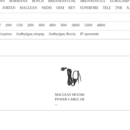
NN
BORMANN
BOSCH
BRENNENSTUHL
BRENNENSTUL
EUROLAMP
JORTAN
MACLEAN
NEDIS
OEM
REV
SUPERFIRE
TELE
TNB
X
W
10W
15W
20W
30W
40W
50W
100W
150W
400W
λογόνου
Αισθητήρας κίνησης
Αισθητήρας Φωτός
IP προστασία
MACLEAN MCE586
POWER CABLE 5M
...
 5M FOR TWO FLOODLIGHT SPOTLIGHTS
PER.224484
PER.2
ν κατηγορία ΠΡΟΒΟΛΕΙΣ Καλώδιο τροφοδοσίας 5 μέτρων για τη σ
ων στο τροφοδοτικό. Η μέγιστη τάση είναι 250V. -Ο σύνδεσμος καλω
σκευή σπιτιού, ανακαίνιση διαμερισμάτων, συνεργείο αυτοκινήτων κα