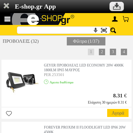
E-shop.gr App
ΠΡΟΒΟΛΕΙΣ (32)
Φίλτρα (1/37)
1
2
3
4
GEYER ΠΡΟΒΟΛΕΑΣ LED ECONOMY 20W 4000K
1800LM IP65 ΜΑΥΡΟΣ
PER.253501
Αμεσα διαθέσιμο
8.31
€
Ελάχιστη 30 ημερών 8.31 €
Αγορά
FOREVER PROXIM II FLOODLIGHT LED IP66 20W
4500K