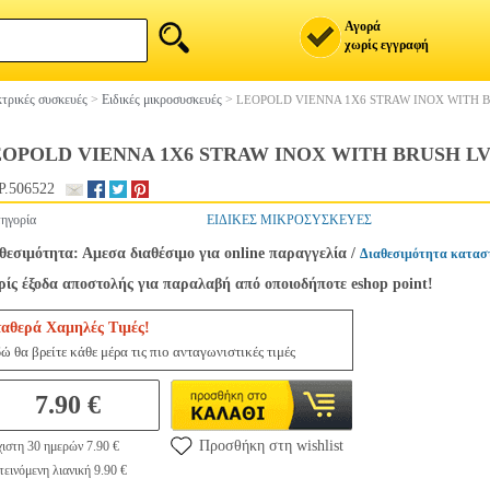
Αγορά
χωρίς εγγραφή
τρικές συσκευές
>
Ειδικές μικροσυσκευές
>
LEOPOLD VIENNA 1X6 STRAW INOX WITH B
OPOLD VIENNA 1X6 STRAW INOX WITH BRUSH LV
.506522
ηγορία
ΕΙΔΙΚΕΣ ΜΙΚΡΟΣΥΣΚΕΥΕΣ
θεσιμότητα: Αμεσα διαθέσιμο για online παραγγελία
/
Διαθεσιμότητα κατασ
ίς έξοδα αποστολής για παραλαβή από οποιοδήποτε eshop point!
ταθερά Χαμηλές Τιμές!
ώ θα βρείτε κάθε μέρα τις πιο ανταγωνιστικές τιμές
7.90 €
Προσθήκη στη wishlist
ιστη 30 ημερών 7.90 €
εινόμενη λιανική 9.90 €