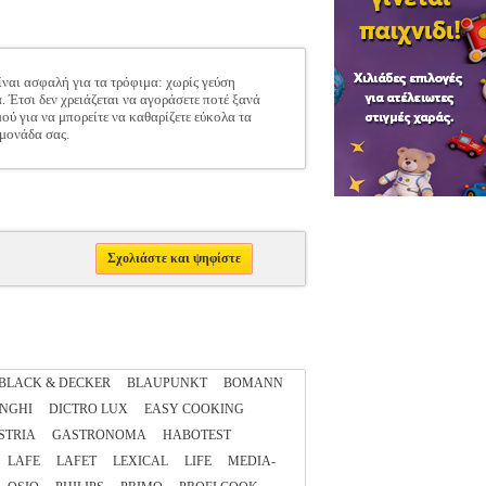
ναι ασφαλή για τα τρόφιμα: χωρίς γεύση
 Έτσι δεν χρειάζεται να αγοράσετε ποτέ ξανά
ού για να μπορείτε να καθαρίζετε εύκολα τα
εμονάδα σας.
Σχολιάστε και ψηφίστε
BLACK & DECKER
BLAUPUNKT
BOMANN
NGHI
DICTRO LUX
EASY COOKING
STRIA
GASTRONOMA
HABOTEST
LAFE
LAFET
LEXICAL
LIFE
MEDIA-