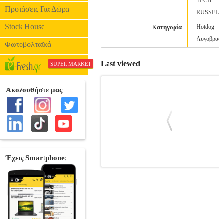
TECH
Προτάσεις Για Δώρα
RUSSEL
Stock House
Κατηγορία
Hotdog
Αυγοβρα
Φωτοβολταϊκά
Last viewed
SUPER MARKET
LEOPOLD VIENNA 1X6 STRAW IN
ΜΙΚΡΟΣΥΣΚΕΥΕΣ Αυτά τα επαναχρησιμοπ
για τα τρόφιμα: χωρίς γεύση μετάλλου 
Έτσι δεν χρειάζεται να αγοράσετε πο
βούρτσα καθαρισμού για να μπορείτε να 
καφέ, στο smoothi