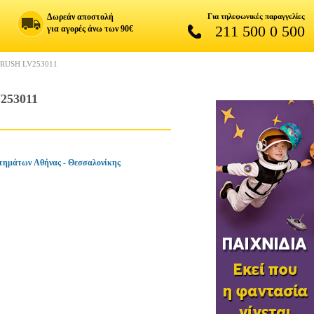
Δωρεάν αποστολή
Για τηλεφωνικές παραγγελίες
211 500 0 500
για αγορές άνω των 90€
RUSH LV253011
253011
τημάτων Αθήνας - Θεσσαλονίκης