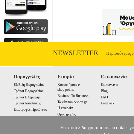
NEWSLETTER
Περισσότερες 
Παραγγελίες
Εταιρία
Επικοινωνία
Εξέλιξη Παραγγελίας
Καταστήματα e-
Επικοινωνία
shop points
Τρόποι Παραγγελίας
Blog
Business To Business
Τρόποι Πληρωμής
FAQ
Τα νέα του e-shop.gr
Τρόποι Αποστολής
Feedback
Η εταιρεία
Επιστροφές Προιόντων
Οροι χρήσης
Cookies
Η ιστοσελίδα χρησιμοποιεί cookies γι