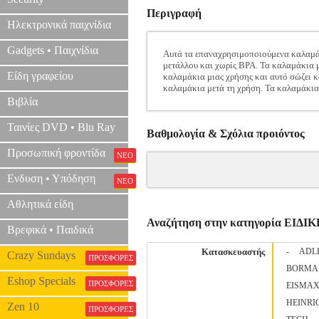
Περιγραφή
Ηλεκτρονικά παιχνίδια
Gadgets • Παιχνίδια
Αυτά τα επαναχρησιμοποιούμενα καλαμάκ
μετάλλου και χωρίς BPA. Τα καλαμάκια μ
Είδη γραφείου
καλαμάκια μιας χρήσης και αυτό σώζει κ
καλαμάκια μετά τη χρήση. Τα καλαμάκια 
Βιβλία
Ταινίες DVD • Blu Ray
Βαθμολογία & Σχόλια προιόντος
Προσωπική φροντίδα
ΝΕΟ
Ενδυση • Υπόδηση
ΝΕΟ
Αθλητικά είδη
Αναζήτηση στην κατηγορία ΕΙ
Βρεφικά • Παιδικά
Κατασκευαστής
-
ADL
Crazy Sundays
ΠΡΟΣΦΟΡΕΣ
BORMA
Eshop Specials
ΠΡΟΣΦΟΡΕΣ
EISMA
HEINRI
Zen 10
ΠΡΟΣΦΟΡΕΣ