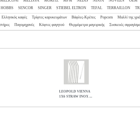
MELICONI
MELISSA
MORITZ
MPM
NEDIS
NINJA
NOVEEN
OEM
 HOBBS
SENCOR
SINGER
STIEBEL ELTRON
TEFAL
TERRAILLON
TR
Ελληνικός καφές
Τρίφτες καρυκευμάτων
Βάφλες-Κρέπες
Popcorn
Μαλλί της γρι
στήρες
Παγομηχανές
Κόφτες φαγητού
Θερμόμετρα μαγειρικής
Συσκευές σφραγίσμ
LEOPOLD VIENNA
1X6 STRAW INOX ...
OX WITH BRUSH LV253011
HAP.506522
HAP.506522
-
-
ΕΙΔΙΚ
οιούμενα καλαμάκια Leopold Vienna είναι κατασκευασμένα από αν
και χωρίς BPA. Τα καλαμάκια μπορούν να χρησιμοποιηθούν απεριόριστ
τέ ξανά καλαμάκια μιας χρήσης και αυτό σώζει και το πορτοφόλι σας. 
καθαρίζετε εύκολα τα καλαμάκια μετά τη χρήση. Τα καλαμάκια φαίνο
e ή στη λεμονάδα σας.
LEOPOLD VIENNA 1X6 STRAW INOX WI