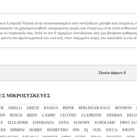
ια Leopold Vienna είναι κατασκευασμένα από ανοξείδωτο χάλυβα και επομένως εί
πορούν να χρησιμοποιηθούν απεριόριστες φορές και επομένως είναι πολύ ανθεκτικά.
αι το πορτοφόλι σας. Αυτό το σετ 6 τεμαχίων συνοδεύεται από μια βούρτσα καθαρισμ
φαίνονται αριστοκρατικά στο κοκτέιλ, στον παγωμένο καφέ, στο smoothie ή στη λ
Σύνολο ψήφων: 0
ΔΙΚΕΣ ΜΙΚΡΟΣΥΣΚΕΥΕΣ
ER
ARIELLI
ARIETE
BASEUS
BEPER
BERLINGER HAUS
BESTRON
NN
BOSCH
BRITA
CAMRY
CECOTEC
CLATRONIC
DEERMA
DELO
XX
ELLE HOME
ESPERANZA
ESTIA
EUHOMY
EUROLAMP
FIRST AU
CHS
HIBREW
HOBBY
HOMEVERO
INN
IQ
JATA
JOCCA
KRUPS