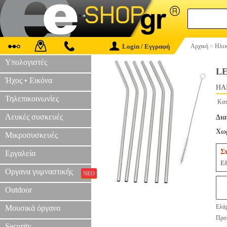
Login / Εγγραφή
Αρχική
>
Ηλεκ
Υπολογιστές
LE
Ήχος • Εικόνα
HAP
Τηλεπικοινωνίες
Κατ
Λευκές συσκευές
Δια
Χωρ
Μικροσυσκευές
Σ
Εργαλεία
Εδ
Οργανα γυμναστικής
ΝΕΟ
Outdoor
Ελάχ
Μουσικά όργανα
Προτ
Security