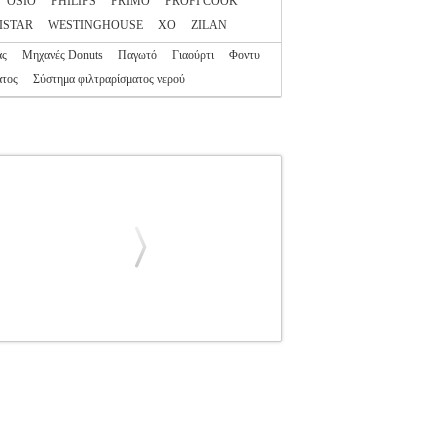
OSIO
PHILIPS
PRIMO
PROFI COOK
ISTAR
WESTINGHOUSE
XO
ZILAN
άς
Μηχανές Donuts
Παγωτό
Γιαούρτι
Φοντυ
ατος
Σύστημα φιλτραρίσματος νερού
ΕΣ ΜΙΚΡΟΣΥΣΚΕΥΕΣ
Κατηγορία: ΕΙΔΙΚΕΣ
οξείδωτο χάλυβα και επομένως είναι ασφαλή
ες φορές και επομένως είναι πολύ ανθεκτικά.
Αυτό το σετ 6 τεμαχίων συνοδεύεται από μια
νται αριστοκρατικά στο κοκτέιλ, στον παγωμένο
TH BRUSH LV253011