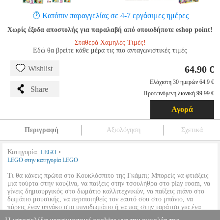
Κατόπιν παραγγελίας σε 4-7 εργάσιμες ημέρες
Χωρίς έξοδα αποστολής για παραλαβή από οποιοδήποτε eshop point!
Σταθερά Χαμηλές Τιμές!
Εδώ θα βρείτε κάθε μέρα τις πιο ανταγωνιστικές τιμές
64.90 €
Wishlist
Ελάχιστη 30 ημερών 64.9 €
Share
Προτεινόμενη λιανική 99.99 €
Αγορά
Περιγραφή
Αξιολόγηση
Σχετικά
Κατηγορία:
•
LEGO
LEGO στην κατηγορία LEGO
Τι θα κάνεις πρώτα στο Κουκλόσπιτο της Γκάμπι; Μπορείς να φτιάξεις
μια τούρτα στην κουζίνα, να παίξεις στην τσουλήθρα στο play room, να
γίνεις δημιουργικός στο δωμάτιο καλλιτεχνικών, να παίξεις πιάνο στο
δωμάτιο μουσικής, να περιποιηθείς τον εαυτό σου στο μπάνιο, να
πάρεις έναν υπνάκο στο υπνοδωμάτιο ή να πας στην ταράτσα για ένα
πάρτι στην περιστρεφόμενη πίστα χορού. Υπάρχουν τόσα πολλά να