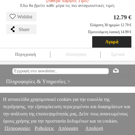
Σταθερά Χαμηλές Τιμές!
Εδώ θα βρείτε κάθε μέρα τις πιο ανταγωνιστικές τιμές
12.79 €
Wishlist
Ελάχιστη 30 ημερών 12.79 €
Share
Προτεινόμενη λιανική 14.99 €
Αγορά
Περιγραφή
Αξιολόγηση
Σχετικά
LEGO CLASSIC 11024 GRAY BASEPLATE
EPI.16242
EPI.16242
LEGO
LEGO
LEGO
LEGO CLASSIC 11024 GRAY BASEPLATE
Πληροφορίες & Υπηρεσίες >
12.79
Η ιστοσελίδα χρησιμοποιεί cookies για την ευκολία της
περιήγησης, την εξατομίκευση περιεχομένου και διαφημίσεων και
την ανάλυση της επισκεψιμότητάς μας. Δείτε τους ανανεωμένους
όρους χρήσης για την προστασία δεδομένων και τα cookies.
Πληροφορίες
Ρυθμίσεις
Απόρριψη
Αποδοχή