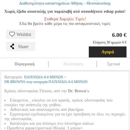
Διαθεσιμότητα καταστημάτων Αθήνας - Θεσσαλονίκης
Χωρίς έξοδα αποστολής για παραλαβή από οποιοδήποτε eshop point!
Σταθερά Χαμηλές Τιμές!
Εδώ θα βρείτε κάθε μέρα τις πιο ανταγωνιστικές τιμές
6.00 €
Wishlist
Ελάχιστη 30 ημερών 6 €
Share
Αγορά
Περιγραφή
Αξιολόγηση
Σχετικά
Κατηγορία:
•
ΠΑΙΧΝΙΔΙΑ-0-6 ΜΗΝΩΝ
DR BROWNS στην κατηγορία ΠΑΙΧΝΙΔΙΑ-0-6 ΜΗΝΩΝ
Κρίκος οδοντοφυϊας Flexees, από την
Dr. Brown's
.
Εύκαμπτος , εύκολος να τον κρατάς, κρίκος οδοντοφυΐας που
ενισχύει την ανάπτυξη της γνάθου.
Ανθεκτικός και απαλλαγμένος από βακτήρια.
Εργονομικά σχεδιασμένος για να έχει πρόσβαση σε όλες τις περιοχές
της οδοντοφυΐας.
Κατάλληλο και για πλύσιμο στο πλυντήριο πιάτων.
• Πρόσθετα χαρακτηριστικά>Ηλικία: 3 μηνών+