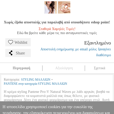
Χωρίς έξοδα αποστολής για παραλαβή από οποιοδήποτε eshop point!
Σταθερά Χαμηλές Τιμές!
Εδώ θα βρείτε κάθε μέρα τις πιο ανταγωνιστικές τιμές
Εξαντλημένο
Wishlist
Αποστολή ενημέρωσης με email μόλις ξαναγίνει
Share
διαθέσιμο
Περιγραφή
Αξιολόγηση
Σχετικά
Κατηγορία:
•
STYLING ΜΑΛΛΙΩΝ
PANTENE στην κατηγορία STYLING ΜΑΛΛΙΩΝ
Η κρέμα styling Pantene Pro-V Natural Waves με λάδι αργκάν, βοηθά να
διαμορφώσετε τα κυματιστά μαλλιά σας όπως θέλετε, με φυσικό
φορμάρισμα. Δίνει ένα φυσικό φορμάρισμα και ένα υπέροχο στυλ. Αυτή
η πλούσια κρέμα για το φριζάρισμα, εμποτισμένη με μείγμα Pro-V και
Η ιστοσελίδα χρησιμοποιεί cookies για την ευκολία της
λάδι argan, αφήνει τα σπαστά μαλλιά σας λεία και ενυδατωμένα.
•
OEM:
81763013
περιήγησης, την εξατομίκευση περιεχομένου και διαφημίσεων και