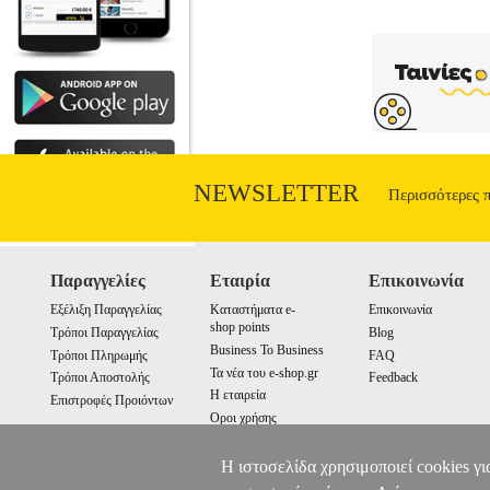
NEWSLETTER
Περισσότερες 
Παραγγελίες
Εταιρία
Επικοινωνία
Εξέλιξη Παραγγελίας
Καταστήματα e-
Επικοινωνία
shop points
Τρόποι Παραγγελίας
Blog
Business To Business
Τρόποι Πληρωμής
FAQ
Τα νέα του e-shop.gr
Τρόποι Αποστολής
Feedback
Η εταιρεία
Επιστροφές Προιόντων
Οροι χρήσης
Cookies
Η ιστοσελίδα χρησιμοποιεί cookies γι