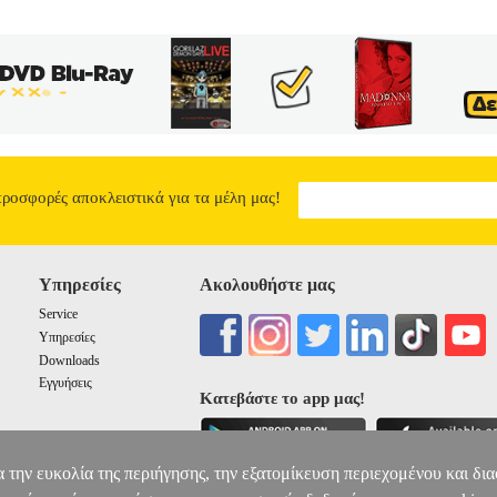
προσφορές αποκλειστικά για τα μέλη μας!
Υπηρεσίες
Ακολουθήστε μας
Service
Υπηρεσίες
Downloads
Εγγυήσεις
Κατεβάστε το app μας!
α την ευκολία της περιήγησης, την εξατομίκευση περιεχομένου και δι