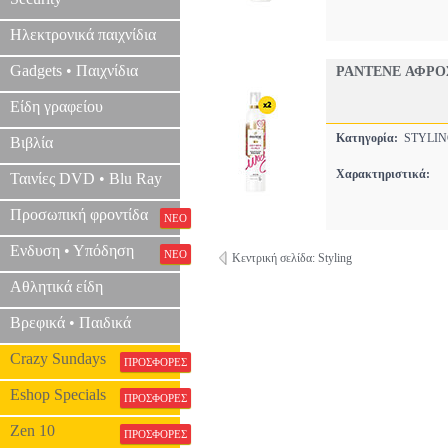
Ηλεκτρονικά παιχνίδια
Gadgets • Παιχνίδια
PANTENE ΑΦΡΟ
Είδη γραφείου
Κατηγορία:
STYLI
Βιβλία
Χαρακτηριστικά:
Ταινίες DVD • Blu Ray
Προσωπική φροντίδα
ΝΕΟ
Ενδυση • Υπόδηση
ΝΕΟ
Κεντρική σελίδα: Styling
Αθλητικά είδη
Βρεφικά • Παιδικά
Crazy Sundays
ΠΡΟΣΦΟΡΕΣ
Eshop Specials
ΠΡΟΣΦΟΡΕΣ
Zen 10
ΠΡΟΣΦΟΡΕΣ