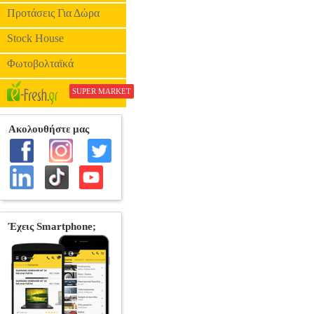
Προτάσεις Για Δώρα
Stock House
Φωτοβολταϊκά
SUPER MARKET