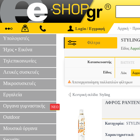
Login / Εγγραφή
Αρχική
>
Προσ
Υπολογιστές
STYLIN
Φίλτρα
Είδος
Αφροί
Ήχος • Εικόνα
Τηλεπικοινωνίες
Κατασκευαστής
BATISTE
Λευκές συσκευές
Είδος
Λάκ
Αφρο
Απενεργοποίηση πολλαπλών φίλτρων
Μικροσυσκευές
Εργαλεία
Κεντρική σελίδα: Styling
ΑΦΡΟΣ PANTEN
Οργανα γυμναστικής
ΝΕΟ
Outdoor
Κατηγορία:
STYLI
Μουσικά όργανα
Χαρακτηριστικά:
Security