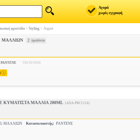
Αγορά
χωρίς εγγραφή
ωπική φροντίδα
>
Styling
>
Αφροί
G ΜΑΛΛΙΩΝ
2 προϊόντα
PANTENE
TRESEMME
x
ί
E ΚΥΜΑΤΙΣΤΑ ΜΑΛΛΙΑ 200ML
(ANA.PRC1124)
NG ΜΑΛΛΙΩΝ
Κατασκευαστής:
PANTENE