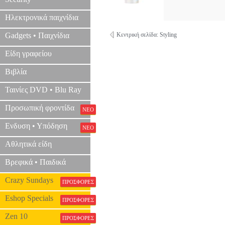
Ηλεκτρονικά παιχνίδια
Gadgets • Παιχνίδια
Κεντρική σελίδα: Styling
Είδη γραφείου
Βιβλία
Ταινίες DVD • Blu Ray
Προσωπική φροντίδα
ΝΕΟ
Ενδυση • Υπόδηση
ΝΕΟ
Αθλητικά είδη
Βρεφικά • Παιδικά
Crazy Sundays
ΠΡΟΣΦΟΡΕΣ
Eshop Specials
ΠΡΟΣΦΟΡΕΣ
Zen 10
ΠΡΟΣΦΟΡΕΣ