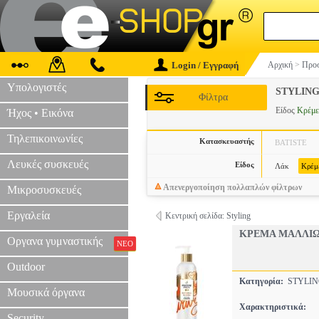
Login / Εγγραφή
Αρχική
>
Προσ
Υπολογιστές
STYLIN
Φίλτρα
Είδος
Κρέμε
Ήχος • Εικόνα
Τηλεπικοινωνίες
Κατασκευαστής
BATISTE
Λευκές συσκευές
Είδος
Λάκ
Κρέμ
Απενεργοποίηση πολλαπλών φίλτρων
Μικροσυσκευές
Εργαλεία
Κεντρική σελίδα: Styling
ΚΡΕΜΑ ΜΑΛΛΙΩ
Οργανα γυμναστικής
ΝΕΟ
Outdoor
Κατηγορία:
STYLI
Μουσικά όργανα
Χαρακτηριστικά:
Security