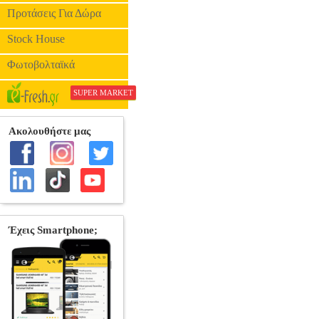
Προτάσεις Για Δώρα
Stock House
Φωτοβολταϊκά
SUPER MARKET