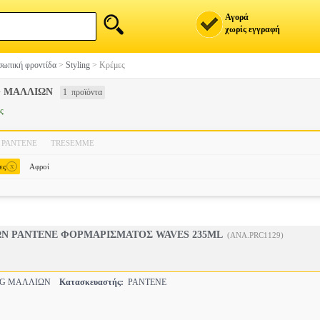
Αγορά
χωρίς εγγραφή
ωπική φροντίδα
>
Styling
>
Κρέμες
G ΜΑΛΛΙΩΝ
1 προϊόντα
ς
PANTENE
TRESEMME
x
ες
Αφροί
Ν PANTENE ΦΟΡΜΑΡΙΣΜΑΤΟΣ WAVES 235ML
(ANA.PRC1129)
NG ΜΑΛΛΙΩΝ
Κατασκευαστής:
PANTENE