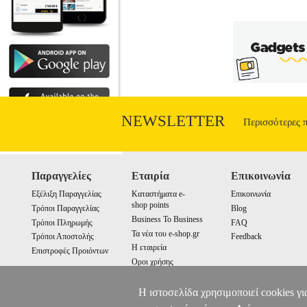
NEWSLETTER
Περισσότερες 
Παραγγελίες
Εταιρία
Επικοινωνία
Εξέλιξη Παραγγελίας
Καταστήματα e-
Επικοινωνία
shop points
Τρόποι Παραγγελίας
Blog
Business To Business
Τρόποι Πληρωμής
FAQ
Τα νέα του e-shop.gr
Τρόποι Αποστολής
Feedback
Η εταιρεία
Επιστροφές Προιόντων
Οροι χρήσης
Cookies
Η ιστοσελίδα χρησιμοποιεί cookies γι