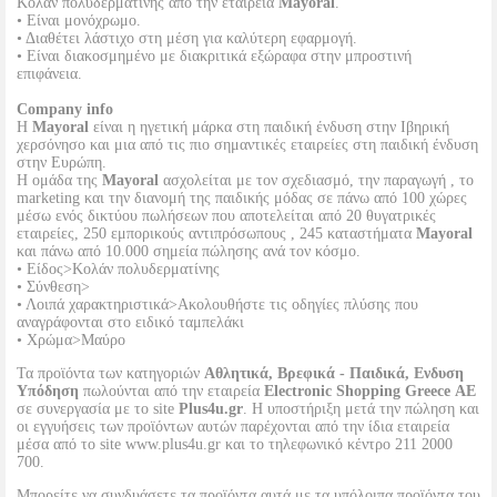
Κολάν πολυδερματίνης από την εταιρεία
Mayoral
.
• Είναι μονόχρωμο.
• Διαθέτει λάστιχο στη μέση για καλύτερη εφαρμογή.
• Είναι διακοσμημένο με διακριτικά εξώραφα στην μπροστινή
επιφάνεια.
Company info
Η
Mayoral
είναι η ηγετική μάρκα στη παιδική ένδυση στην Ιβηρική
χερσόνησο και μια από τις πιο σημαντικές εταιρείες στη παιδική ένδυση
στην Ευρώπη.
Η ομάδα της
Mayoral
ασχολείται με τον σχεδιασμό, την παραγωγή , το
marketing και την διανομή της παιδικής μόδας σε πάνω από 100 χώρες
μέσω ενός δικτύου πωλήσεων που αποτελείται από 20 θυγατρικές
εταιρείες, 250 εμπορικούς αντιπρόσωπους , 245 καταστήματα
Mayoral
και πάνω από 10.000 σημεία πώλησης ανά τον κόσμο.
• Είδος>Κολάν πολυδερματίνης
• Σύνθεση>
• Λοιπά χαρακτηριστικά>Ακολουθήστε τις οδηγίες πλύσης που
αναγράφονται στο ειδικό ταμπελάκι
• Χρώμα>Μαύρο
Τα προϊόντα των κατηγοριών
Αθλητικά, Βρεφικά - Παιδικά, Ενδυση
Υπόδηση
πωλούνται από την εταιρεία
Electronic Shopping Greece ΑΕ
σε συνεργασία με το site
Plus4u.gr
. Η υποστήριξη μετά την πώληση και
οι εγγυήσεις των προϊόντων αυτών παρέχονται από την ίδια εταιρεία
μέσα από το site www.plus4u.gr και το τηλεφωνικό κέντρο 211 2000
700.
Μπορείτε να συνδυάσετε τα προϊόντα αυτά με τα υπόλοιπα προϊόντα του