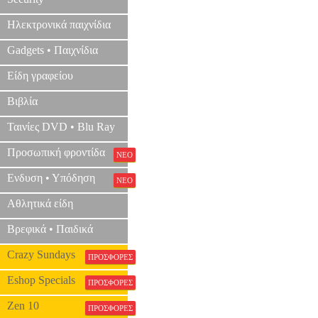
Ηλεκτρονικά παιχνίδια
Gadgets • Παιχνίδια
Είδη γραφείου
Βιβλία
Ταινίες DVD • Blu Ray
Προσωπική φροντίδα
ΝΕΟ
Ενδυση • Υπόδηση
ΝΕΟ
Αθλητικά είδη
Βρεφικά • Παιδικά
Crazy Sundays
ΠΡΟΣΦΟΡΕΣ
Eshop Specials
ΠΡΟΣΦΟΡΕΣ
Zen 10
ΠΡΟΣΦΟΡΕΣ