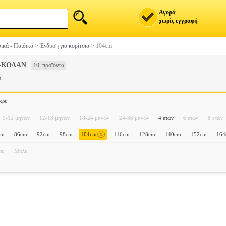
Αγορά
χωρίς εγγραφή
ικά - Παιδικά
>
Ένδυση για κορίτσια
>
104cm
-ΚΟΛΑΝ
10 προϊόντα
m
κρύ
9-12 μηνών
12-18 μηνών
18-24 μηνών
24-36 μηνών
4 ετών
6 ετών
8 ετών
x
cm
86cm
92cm
98cm
104cm
116cm
128cm
140cm
152cm
16
ρο
Μπλε