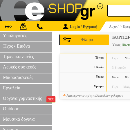
Login / Εγγραφή
Αρχική
>
Βρεφ
Υπολογιστές
ΚΟΡΙΤΣΙ
Φίλτρα
Υψος
104c
Ήχος • Εικόνα
Τηλεπικοινωνίες
Τύπος
Capri
Μα
Λευκές συσκευές
Ηλικία
3-6 μηνών
Μικροσυσκευές
Υψος
62cm
80
Χρώμα
Γκρι
Μαύ
Εργαλεία
Απενεργοποίηση πολλαπλών φίλτρων
Οργανα γυμναστικής
ΝΕΟ
Outdoor
Μουσικά όργανα
Security