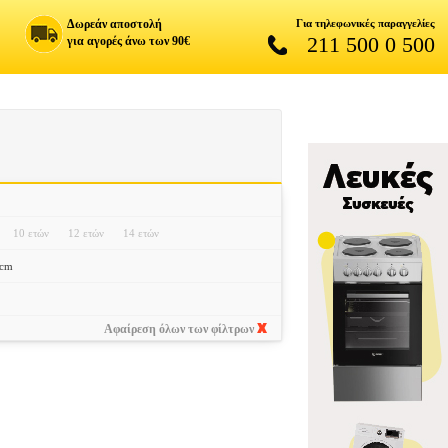
Δωρεάν αποστολή
Για τηλεφωνικές παραγγελίες
211 500 0 500
για αγορές άνω των 90€
10 ετών
12 ετών
14 ετών
4cm
Αφαίρεση όλων των φίλτρων