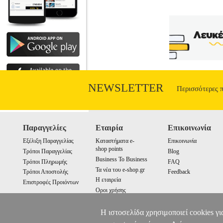
NEWSLETTER
Περισσότερες 
Παραγγελίες
Εταιρία
Επικοινωνία
Εξέλιξη Παραγγελίας
Καταστήματα e-
Επικοινωνία
shop points
Τρόποι Παραγγελίας
Blog
Business To Business
Τρόποι Πληρωμής
FAQ
Τα νέα του e-shop.gr
Τρόποι Αποστολής
Feedback
Η εταιρεία
Επιστροφές Προιόντων
Οροι χρήσης
Cookies
Η ιστοσελίδα χρησιμοποιεί cookies γι