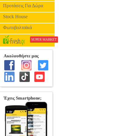
Προτάσεις Για Δώρα
Stock House
Φωτοβολταϊκά
SUPER MARKET