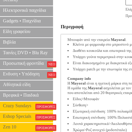
Ελάχ
Ηλεκτρονικά παιχνίδια
Προτ
Gadgets • Παιχνίδια
Περιγραφή
Είδη γραφείου
Μπουφάν από την εταιρεία
Mayoral
.
Βιβλία
Κλείνει με φερμουάρ στο μπροστινό μ
Διαθέτει κουκούλα και εσωτερικά της
Ταινίες DVD • Blu Ray
Υπάρχει γούνα περιμετρικά στην κουκ
Προσωπική φροντίδα
Είναι διακοσμημένο με διακριτικά εξώ
ΝΕΟ
Υπάρχει patch με την επωνυμία της ετ
Ενδυση • Υπόδηση
ΝΕΟ
Company info
Η
Mayoral
είναι η ηγετική μάρκα στη πα
Αθλητικά είδη
Η ομάδα της
Mayoral
ασχολείται με τον
που αποτελείται από 20 θυγατρικές εται
Βρεφικά • Παιδικά
Είδος>Μπουφάν
Σύνθεση>
Crazy Sundays
ΠΡΟΣΦΟΡΕΣ
Εξωτερική επένδυση: 100% πολυαμίδ
Eshop Specials
Εσωτερική επένδυση: 100% Πολυεστ
ΠΡΟΣΦΟΡΕΣ
Λοιπά χαρακτηριστικά>Ακολουθήστε τ
Zen 10
ΠΡΟΣΦΟΡΕΣ
Χρώμα>Ροζ ανοιχτό (ροδοπέταλο)