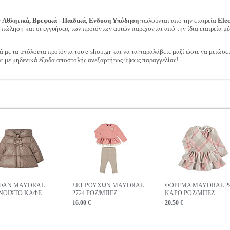
ν
Αθλητικά, Βρεφικά - Παιδικά, Ενδυση Υπόδηση
πωλούνται από την εταιρεία
Ele
ν πώληση και οι εγγυήσεις των προϊόντων αυτών παρέχονται από την ίδια εταιρεία μέ
ά με τα υπόλοιπα προϊόντα του e-shop.gr και να τα παραλάβετε μαζί ώστε να μειώσε
t με μηδενικά έξοδα αποστολής ανεξαρτήτως ύψους παραγγελίας!
ΦΑΝ MAYORAL
ΣΕΤ ΡΟΥΧΩΝ MAYORAL
ΦΟΡΕΜΑ MAYORAL 2
ΑΝΟΙΧΤΟ ΚΑΦΕ
2724 ΡΟΖ/ΜΠΕΖ
ΚΑΡΟ ΡΟΖ/ΜΠΕΖ
16.00 €
20.50 €