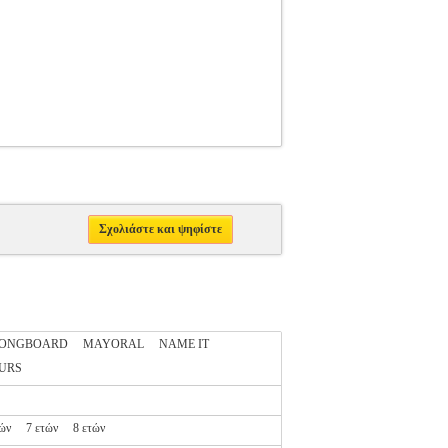
Σχολιάστε και ψηφίστε
ONGBOARD
MAYORAL
NAME IT
URS
τών
7 ετών
8 ετών