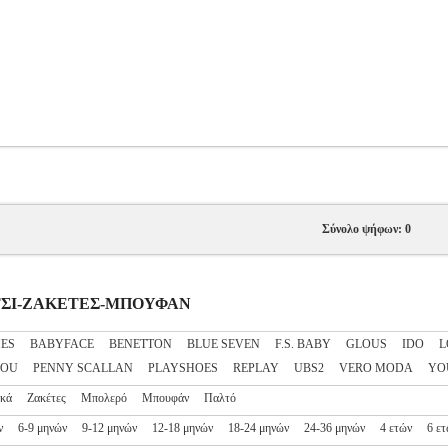
Σύνολο ψήφων: 0
ΟΡΙΤΣΙ-ΖΑΚΕΤΕΣ-ΜΠΟΥΦΑΝ
ES
BABYFACE
BENETTON
BLUE SEVEN
F.S. BABY
GLOUS
IDO
L
HOU
PENNY SCALLAN
PLAYSHOES
REPLAY
UBS2
VERO MODA
YO
ικά
Ζακέτες
Μπολερό
Μπουφάν
Παλτό
ν
6-9 μηνών
9-12 μηνών
12-18 μηνών
18-24 μηνών
24-36 μηνών
4 ετών
6 ε