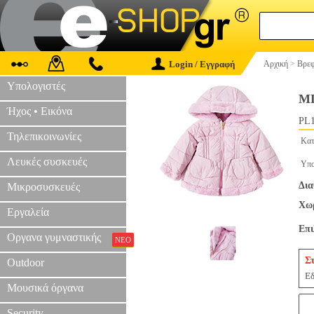
Login / Εγγραφή
Αρχική
>
Βρεφ
Υπολογιστές
ΜΠ
Ήχος • Εικόνα
PL1
Τηλεπικοινωνίες
Κατ
Λευκές συσκευές
Υπο
Δια
Μικροσυσκευές
Χωρ
Εργαλεία
Επ
Οργανα γυμναστικής
ΝΕΟ
Σ
Outdoor
Εδ
Μουσικά όργανα
Security