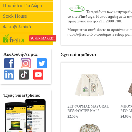
Προτάσεις Για Δώρα
Τα προϊόντα των κατηγοριώ
Stock House
το site
Plus4u.gr
. Η υποστήριξη μετά τη
τηλεφωνικό κέντρο 211 2000 700.
Φωτοβολταϊκά
Μπορείτε να συνδυάσετε τα προϊόντα αυτ
παραλάβετε από οποιοδήποτε eshop poin
SUPER MARKET
Σχετικά προϊόντα
ΣΕΤ ΦΟΡΜΑΣ MAYORAL
ΜΠΟΥ
2835 ΦΟΥΤΕΡ ΚΑΙ 2
2439 
ΠΑΝΤΕΛΟΝΙΑ ΠΡΑΣΙΝΟ/
22.50 €
24.00 €
ΜΠΕΖ