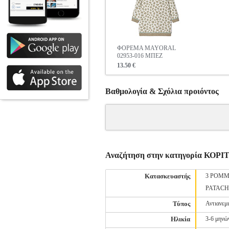
ΦΟΡΕΜΑ MAYORAL
02953-016 ΜΠΕΖ
13.50 €
Βαθμολογία & Σχόλια προιόντος
Αναζήτηση στην κατηγορία Κ
Κατασκευαστής
3 POMM
PATAC
Τύπος
Αντιανεμ
Ηλικία
3-6 μηνώ