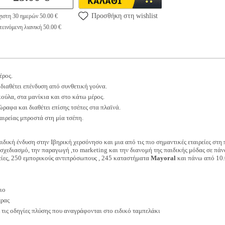
Προσθήκη στη wishlist
ιστη 30 ημερών 50.00 €
εινόμενη λιανική 50.00 €
έρος.
 διαθέτει επένδυση από συνθετική γούνα.
ούλα, στα μανίκια και στο κάτω μέρος.
ραφα και διαθέτει επίσης τσέπες στα πλαϊνά.
αιρείας μπροστά στη μία τσέπη.
ιδική ένδυση στην Ιβηρική χερσόνησο και μια από τις πιο σημαντικές εταιρείες στη
 σχεδιασμό, την παραγωγή ,το marketing και την διανομή της παιδικής μόδας σε π
ρείες, 250 εμπορικούς αντιπρόσωπους , 245 καταστήματα
Mayoral
και πάνω από 10.
ιο
έρας
ις οδηγίες πλύσης που αναγράφονται στο ειδικό ταμπελάκι