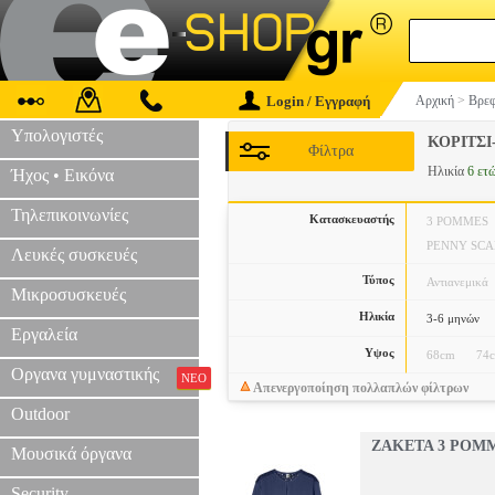
Login / Εγγραφή
Αρχική
>
Βρεφ
Υπολογιστές
ΚΟΡΙΤΣ
Φίλτρα
Ηλικία
6 ετ
Ήχος • Εικόνα
Τηλεπικοινωνίες
Κατασκευαστής
3 POMMES
PENNY SC
Λευκές συσκευές
Τύπος
Αντιανεμικά
Μικροσυσκευές
Ηλικία
3-6 μηνών
Εργαλεία
Υψος
68cm
74
Οργανα γυμναστικής
ΝΕΟ
Απενεργοποίηση πολλαπλών φίλτρων
Outdoor
ZAKETA 3 POMM
Μουσικά όργανα
Security