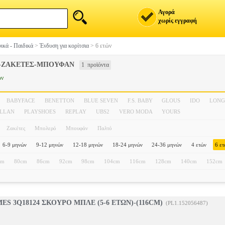
Αγορά
χωρίς εγγραφή
ικά - Παιδικά
>
Ένδυση για κορίτσια
>
6 ετών
Ι-ΖΑΚΕΤΕΣ-ΜΠΟΥΦΑΝ
1 προϊόντα
ών
BABYFACE
BENETTON
BLUE SEVEN
F.S. BABY
GLOUS
IDO
LONG
ALLAN
PLAYSHOES
REPLAY
UBS2
VERO MODA
YOURS
Ζακέτες
Μπολερό
Μπουφάν
Παλτό
6-9 μηνών
9-12 μηνών
12-18 μηνών
18-24 μηνών
24-36 μηνών
4 ετών
6 ε
cm
80cm
86cm
92cm
98cm
104cm
116cm
128cm
140cm
152cm
ES 3Q18124 ΣΚΟΥΡΟ ΜΠΛΕ (5-6 ΕΤΩΝ)-(116CM)
(PL1.152056487)