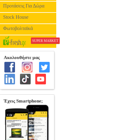
Προτάσεις Για Δώρα
Stock House
Φωτοβολταϊκά
SUPER MARKET