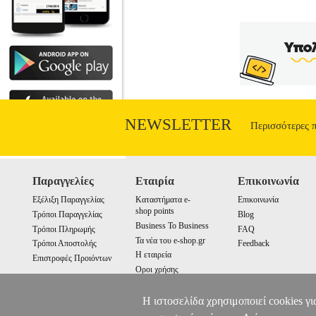
NEWSLETTER
Περισσότερες 
Παραγγελίες
Εταιρία
Επικοινωνία
Εξέλιξη Παραγγελίας
Καταστήματα e-
Επικοινωνία
shop points
Τρόποι Παραγγελίας
Blog
Business To Business
Τρόποι Πληρωμής
FAQ
Τα νέα του e-shop.gr
Τρόποι Αποστολής
Feedback
Η εταιρεία
Επιστροφές Προιόντων
Οροι χρήσης
Cookies
Η ιστοσελίδα χρησιμοποιεί cookies γι