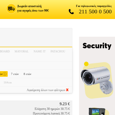
Δωρεάν αποστολή
Για τηλεφωνικές παραγγελίες
211 500 0 500
για αγορές άνω των 90€
BOARD
MAYORAL
NAME IT
PATACHOU
x
τών
7 ετών
8 ετών
164cm
Αφαίρεση όλων των φίλτρων
9.23 €
Ελάχιστη 30 ημερών 30.75 €
Προτεινόμενη λιανική 30.75 €