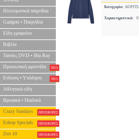
Κατηγορία:
ΚΟΡΙΤΣ
Ηλεκτρονικά παιχνίδια
Χαρακτηριστικά:
SS
Gadgets • Παιχνίδια
Είδη γραφείου
Βιβλία
Ταινίες DVD • Blu Ray
Προσωπική φροντίδα
ΝΕΟ
Ενδυση • Υπόδηση
ΝΕΟ
Αθλητικά είδη
Βρεφικά • Παιδικά
Crazy Sundays
ΠΡΟΣΦΟΡΕΣ
Eshop Specials
ΠΡΟΣΦΟΡΕΣ
Zen 10
ΠΡΟΣΦΟΡΕΣ